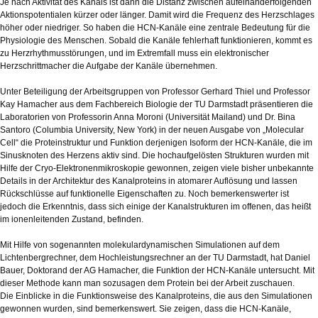
Je nach Aktivität des Kanals ist dann die Distanz zwischen aufeinanderfolgenden
Aktionspotentialen kürzer oder länger. Damit wird die Frequenz des Herzschlages
höher oder niedriger. So haben die HCN-Kanäle eine zentrale Bedeutung für die
Physiologie des Menschen. Sobald die Kanäle fehlerhaft funktionieren, kommt es
zu Herzrhythmusstörungen, und im Extremfall muss ein elektronischer
Herzschrittmacher die Aufgabe der Kanäle übernehmen.
Unter Beteiligung der Arbeitsgruppen von Professor Gerhard Thiel und Professor
Kay Hamacher aus dem Fachbereich Biologie der TU Darmstadt präsentieren die
Laboratorien von Professorin Anna Moroni (Universität Mailand) und Dr. Bina
Santoro (Columbia University, New York) in der neuen Ausgabe von „Molecular
Cell“ die Proteinstruktur und Funktion derjenigen Isoform der HCN-Kanäle, die im
Sinusknoten des Herzens aktiv sind. Die hochaufgelösten Strukturen wurden mit
Hilfe der Cryo-Elektronenmikroskopie gewonnen, zeigen viele bisher unbekannte
Details in der Architektur des Kanalproteins in atomarer Auflösung und lassen
Rückschlüsse auf funktionelle Eigenschaften zu. Noch bemerkenswerter ist
jedoch die Erkenntnis, dass sich einige der Kanalstrukturen im offenen, das heißt
im ionenleitenden Zustand, befinden.
Mit Hilfe von sogenannten molekulardynamischen Simulationen auf dem
Lichtenbergrechner, dem Hochleistungsrechner an der TU Darmstadt, hat Daniel
Bauer, Doktorand der AG Hamacher, die Funktion der HCN-Kanäle untersucht. Mit
dieser Methode kann man sozusagen dem Protein bei der Arbeit zuschauen.
Die Einblicke in die Funktionsweise des Kanalproteins, die aus den Simulationen
gewonnen wurden, sind bemerkenswert. Sie zeigen, dass die HCN-Kanäle,