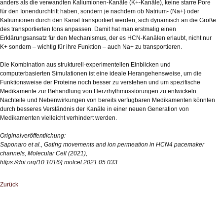
anders als die verwandten Kaliumionen-Kanäle (K+-Kanäle), keine starre Pore
für den Ionendurchtritt haben, sondern je nachdem ob Natrium- (Na+) oder
Kaliumionen durch den Kanal transportiert werden, sich dynamisch an die Größe
des transportierten Ions anpassen. Damit hat man erstmalig einen
Erklärungsansatz für den Mechanismus, der es HCN-Kanälen erlaubt, nicht nur
K+ sondern – wichtig für ihre Funktion – auch Na+ zu transportieren.
Die Kombination aus strukturell-experimentellen Einblicken und
computerbasierten Simulationen ist eine ideale Herangehensweise, um die
Funktionsweise der Proteine noch besser zu verstehen und um spezifische
Medikamente zur Behandlung von Herzrhythmusstörungen zu entwickeln.
Nachteile und Nebenwirkungen von bereits verfügbaren Medikamenten könnten
durch besseres Verständnis der Kanäle in einer neuen Generation von
Medikamenten vielleicht verhindert werden.
Originalveröffentlichung:
Saponaro et al., Gating movements and ion permeation in HCN4 pacemaker
channels, Molecular Cell (2021),
https://doi.org/10.1016/j.molcel.2021.05.033
Zurück