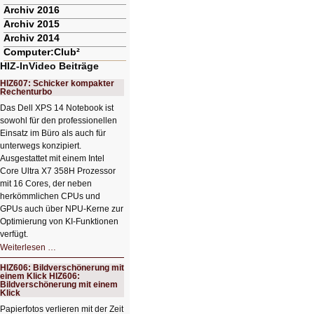
Archiv 2016
Archiv 2015
Archiv 2014
Computer:Club²
HIZ-InVideo Beiträge
HIZ607: Schicker kompakter
Rechenturbo
Das Dell XPS 14 Notebook ist
sowohl für den professionellen
Einsatz im Büro als auch für
unterwegs konzipiert.
Ausgestattet mit einem Intel
Core Ultra X7 358H Prozessor
mit 16 Cores, der neben
herkömmlichen CPUs und
GPUs auch über NPU-Kerne zur
Optimierung von KI-Funktionen
verfügt.
HIZ607:
Weiterlesen …
Schicker
kompakter
HIZ606: Bildverschönerung mit
Rechenturbo
einem Klick HIZ606:
Bildverschönerung mit einem
Klick
Papierfotos verlieren mit der Zeit