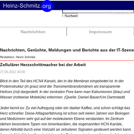
Suchbegriffe
Interessant
Suchen
Nachrichten
Impressum
Nachrichten, Gerüchte, Meldungen und Berichte aus der IT-Szene
Redaktion: Heinz Schmitz
Zellulärer Herzschrittmacher bei der Arbeit
27.06.2021 00:00
Blick in den Teil des HCN4 Kanals, der in die Membran eingebettet ist. In der
Proteinstruktur (in grau) sind die Transmembrandomänen als transparente
Helices (rot) dargestellt. In der zentralen Pore kann man Kaliumionen (blau) und
Wasser (rot/weise Moleküle) erkennen. (Quelle: Daniel Bauer/Uni Darmstadt)
Jeder kennt es: Zu viel Aufregung oder ein starker Kaffee, und schon schlägt das
Herz schneller. Diese Alltagserfahrung ist schon seit vielen Jahren von Biologen
und Medizinern sehr gut auf der molekularen Ebene verstanden. Im Zentrum
stehen besondere Typen von Ionenkanälen, die sogenannten HCN-Kanäle,
deren Aktivität durch eine Vielzahl an zellulären Signalen gesteuert werden kann.