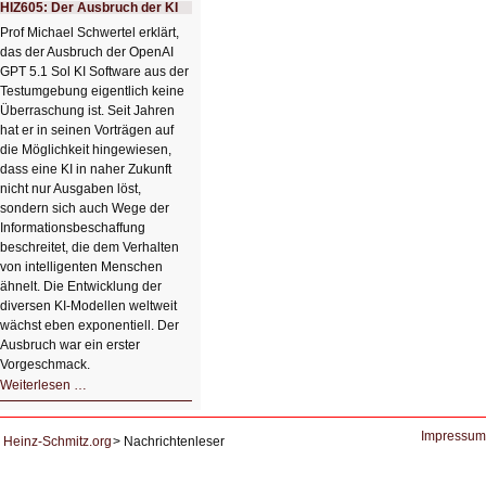
mit
HIZ605: Der Ausbruch der KI
einem
Klick
Prof Michael Schwertel erklärt,
HIZ606:
das der Ausbruch der OpenAI
Bildverschönerung
mit
GPT 5.1 Sol KI Software aus der
einem
Testumgebung eigentlich keine
Klick
Überraschung ist. Seit Jahren
hat er in seinen Vorträgen auf
die Möglichkeit hingewiesen,
dass eine KI in naher Zukunft
nicht nur Ausgaben löst,
sondern sich auch Wege der
Informationsbeschaffung
beschreitet, die dem Verhalten
von intelligenten Menschen
ähnelt. Die Entwicklung der
diversen KI-Modellen weltweit
wächst eben exponentiell. Der
Ausbruch war ein erster
Vorgeschmack.
HIZ605:
Weiterlesen …
Der
Ausbruch
der
KI
Impressum
Heinz-Schmitz.org
Nachrichtenleser