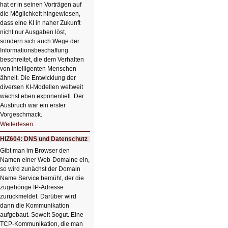
hat er in seinen Vorträgen auf
die Möglichkeit hingewiesen,
dass eine KI in naher Zukunft
nicht nur Ausgaben löst,
sondern sich auch Wege der
Informationsbeschaffung
beschreitet, die dem Verhalten
von intelligenten Menschen
ähnelt. Die Entwicklung der
diversen KI-Modellen weltweit
wächst eben exponentiell. Der
Ausbruch war ein erster
Vorgeschmack.
HIZ605:
Weiterlesen …
Der
Ausbruch
HIZ604: DNS und Datenschutz
der
KI
Gibt man im Browser den
Namen einer Web-Domaine ein,
so wird zunächst der Domain
Name Service bemüht, der die
zugehörige IP-Adresse
zurückmeldet. Darüber wird
dann die Kommunikation
aufgebaut. Soweit Sogut. Eine
TCP-Kommunikation, die man