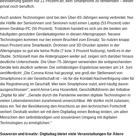
Bevölkerung gaben nur 21 Prozent an, kein Smartphone zu verwenden – weder
privat noch beruflich.
Auch andere Technologien sind bei den Über-65-Jährigen wenig verbreitet. Nur
die Hälfte der Seniorinnen und Senioren nutzt einen Laptop (53 Prozent) oder
einen Desktop-PC (50 Prozent). Trotzdem handelt es sich um die beiden am
häufigsten genutzten Gerätekategorien in diesen Altersgruppen. Neuere
Technologien kommen nur bei einem Bruchteil zum Einsatz: So nutzen knapp
neun Prozent eine Smartwatch. Drohnen und 3D-Drucker spielen in der
Altersgruppe so gut wie keine Rolle (7 bzw. 3 Prozent Nutzung), heißt es in der
Studie. Schlüsselt man die Alstergruppen weiter auf, zeigen sich darüber hinaus
deutliche Unterschiede. Die Über-75-Jährigen verwenden die entsprechenden
Geräte teils deutlich seltener. Die vollständigen Ergebnisse werden am 14. Juni
veröffentlicht. „Die Corona-Krise hat gezeigt, wie groß der Stellenwert von
Smartphones in der Gesellschaft ist – ob für die Kontakt-Nachverfolgung oder für
die Registrierung im Geschäft. Wer kein Smartphone nutzt, wird häufig davon
ausgeschlossen“, warnt Anna-Lena Hosenfeld, Geschäftsführerin der Initiative
„Digital für alle“. „Gerade durch die Pandemie werden digitale Technologien in
vielen Lebensbereichen zunehmend unverzichtbar. Wir dürfen nicht zulassen,
dass ein Teil der Bevölkerung den Anschluss an den technischen Fortschritt
verliert. Deshalb wollen wir mit dem Digitaltag einen Beitrag leisten, um allen
Menschen den selbstständigen und souveränen Umgang mit digitalen
Technologien zu ermöglichen.“
Souverän und kreativ: Digitaltag bietet viele Veranstaltungen für Ältere