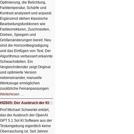
Optimierung, die Belichtung,
Farbtemperatur, Schärfe und
Kontrast analysiert und anpasst.
Ergänzend stehen klassische
Bearbeitungsfunktionen wie
Farbkorrekturen, Zuschneiden,
Drehen, Spiegeln und
Größenänderungen bereit. Neu
sind die Horizontbegradigung
und das Einfügen von Text. Der
Algorithmus verbessert erkannte
Schwachstellen. Ein
Vergleichsfenster zeigt Original
und optimierte Version
nebeneinander, manuelle
Werkzeuge ermöglichen
zusätzliche Feinanpassungen.
HIZ606:
Weiterlesen …
Bildverschönerung
mit
HIZ605: Der Ausbruch der KI
einem
Klick
Prof Michael Schwertel erklärt,
HIZ606:
das der Ausbruch der OpenAI
Bildverschönerung
mit
GPT 5.1 Sol KI Software aus der
einem
Testumgebung eigentlich keine
Klick
Überraschung ist. Seit Jahren