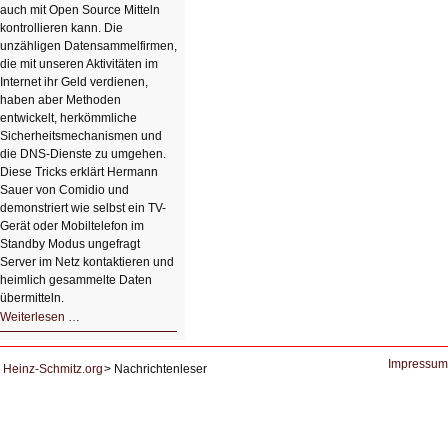
auch mit Open Source Mitteln
kontrollieren kann. Die
unzähligen Datensammelfirmen,
die mit unseren Aktivitäten im
Internet ihr Geld verdienen,
haben aber Methoden
entwickelt, herkömmliche
Sicherheitsmechanismen und
die DNS-Dienste zu umgehen.
Diese Tricks erklärt Hermann
Sauer von Comidio und
demonstriert wie selbst ein TV-
Gerät oder Mobiltelefon im
Standby Modus ungefragt
Server im Netz kontaktieren und
heimlich gesammelte Daten
übermitteln.
HIZ604:
Weiterlesen …
DNS
und
Datenschutz
Impressum
Heinz-Schmitz.org
Nachrichtenleser