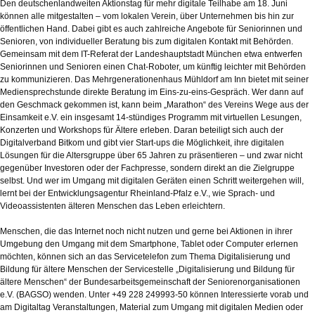
Den deutschenlandweiten Aktionstag für mehr digitale Teilhabe am 18. Juni
können alle mitgestalten – vom lokalen Verein, über Unternehmen bis hin zur
öffentlichen Hand. Dabei gibt es auch zahlreiche Angebote für Seniorinnen und
Senioren, von individueller Beratung bis zum digitalen Kontakt mit Behörden.
Gemeinsam mit dem IT-Referat der Landeshauptstadt München etwa entwerfen
Seniorinnen und Senioren einen Chat-Roboter, um künftig leichter mit Behörden
zu kommunizieren. Das Mehrgenerationenhaus Mühldorf am Inn bietet mit seiner
Mediensprechstunde direkte Beratung im Eins-zu-eins-Gespräch. Wer dann auf
den Geschmack gekommen ist, kann beim „Marathon“ des Vereins Wege aus der
Einsamkeit e.V. ein insgesamt 14-stündiges Programm mit virtuellen Lesungen,
Konzerten und Workshops für Ältere erleben. Daran beteiligt sich auch der
Digitalverband Bitkom und gibt vier Start-ups die Möglichkeit, ihre digitalen
Lösungen für die Altersgruppe über 65 Jahren zu präsentieren – und zwar nicht
gegenüber Investoren oder der Fachpresse, sondern direkt an die Zielgruppe
selbst. Und wer im Umgang mit digitalen Geräten einen Schritt weitergehen will,
lernt bei der Entwicklungsagentur Rheinland-Pfalz e.V., wie Sprach- und
Videoassistenten älteren Menschen das Leben erleichtern.
Menschen, die das Internet noch nicht nutzen und gerne bei Aktionen in ihrer
Umgebung den Umgang mit dem Smartphone, Tablet oder Computer erlernen
möchten, können sich an das Servicetelefon zum Thema Digitalisierung und
Bildung für ältere Menschen der Servicestelle „Digitalisierung und Bildung für
ältere Menschen“ der Bundesarbeitsgemeinschaft der Seniorenorganisationen
e.V. (BAGSO) wenden. Unter +49 228 249993-50 können Interessierte vorab und
am Digitaltag Veranstaltungen, Material zum Umgang mit digitalen Medien oder