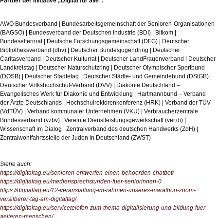
Partner der Initiative „Digital für alle“:
AWO Bundesverband | Bundesarbeitsgemeinschaft der Senioren-Organisationen
(BAGSO) | Bundesverband der Deutschen Industrie (BDI) | Bitkom |
Bundeselternrat | Deutsche Forschungsgemeinschaft (DFG) | Deutscher
Bibliotheksverband (dbv) | Deutscher Bundesjugendring | Deutscher
Caritasverband | Deutscher Kulturrat | Deutscher LandFrauenverband | Deutscher
Landkreistag | Deutscher Naturschutzring | Deutscher Olympischer Sportbund
(DOSB) | Deutscher Städtetag | Deutscher Städte- und Gemeindebund (DStGB) |
Deutscher Volkshochschul-Verband (DVV) | Diakonie Deutschland –
Evangelisches Werk für Diakonie und Entwicklung | Hartmannbund – Verband
der Ärzte Deutschlands | Hochschulrektorenkonferenz (HRK) | Verband der TÜV
(VdTÜV) | Verband kommunaler Unternehmen (VKU) | Verbraucherzentrale
Bundesverband (vzbv) | Vereinte Dienstleistungsgewerkschaft (ver.di) |
Wissenschaft im Dialog | Zentralverband des deutschen Handwerks (ZdH) |
Zentralwohlfahrtsstelle der Juden in Deutschland (ZWST)
Siehe auch:
https://digitaltag.eu/senioren-entwerfen-einen-behoerden-chatbot/
https://digitaltag.eu/mediensprechstunden-fuer-seniorinnen-0
https://digitaltag.eu/12-veranstaltung-im-rahmen-unseres-marathon-zoom-
versilberer-tag-am-digitaltag/
https://digitaltag.eu/servicetelefon-zum-thema-digitalisierung-und-bildung-fuer-
aelteren-menschen/