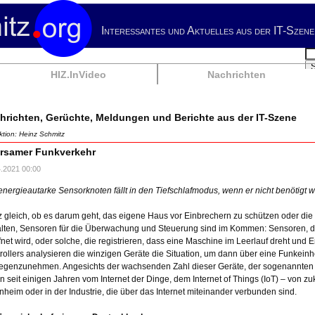
Interessantes und Aktuelles aus der IT-Szene
Su
HIZ.InVideo
Nachrichten
hrichten, Gerüchte, Meldungen und Berichte aus der IT-Szene
tion: Heinz Schmitz
rsamer Funkverkehr
4.2021 00:00
energieautarke Sensorknoten fällt in den Tiefschlafmodus, wenn er nicht benötigt w
 gleich, ob es darum geht, das eigene Haus vor Einbrechern zu schützen oder die 
lten, Sensoren für die Überwachung und Steuerung sind im Kommen: Sensoren, die
fnet wird, oder solche, die registrieren, dass eine Maschine im Leerlauf dreht und E
rollers analysieren die winzigen Geräte die Situation, um dann über eine Funkei
egenzunehmen. Angesichts der wachsenden Zahl dieser Geräte, der sogenannten
n seit einigen Jahren vom Internet der Dinge, dem Internet of Things (IoT) – von zu
nheim oder in der Industrie, die über das Internet miteinander verbunden sind.