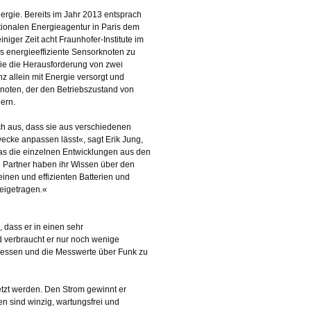
rgie. Bereits im Jahr 2013 entsprach
ationalen Energieagentur in Paris dem
iger Zeit acht Fraunhofer-Institute im
energieeffiziente Sensorknoten zu
die die Herausforderung von zwei
 allein mit Energie versorgt und
knoten, der den Betriebszustand von
ern.
ch aus, dass sie aus verschiedenen
cke anpassen lässt«, sagt Erik Jung,
 das die einzelnen Entwicklungen aus den
e Partner haben ihr Wissen über den
inen und effizienten Batterien und
beigetragen.«
 dass er in einen sehr
nd verbraucht er nur noch wenige
u messen und die Messwerte über Funk zu
tzt werden. Den Strom gewinnt er
n sind winzig, wartungsfrei und