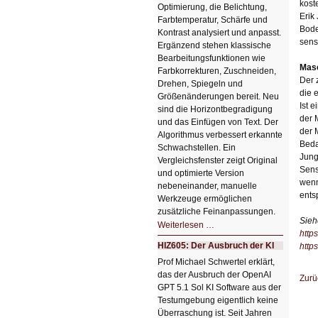
kost
Optimierung, die Belichtung,
Erik
Farbtemperatur, Schärfe und
Bode
Kontrast analysiert und anpasst.
sens
Ergänzend stehen klassische
Bearbeitungsfunktionen wie
Masc
Farbkorrekturen, Zuschneiden,
Der 
Drehen, Spiegeln und
die 
Größenänderungen bereit. Neu
Ist 
sind die Horizontbegradigung
der 
und das Einfügen von Text. Der
der 
Algorithmus verbessert erkannte
Beda
Schwachstellen. Ein
Jung
Vergleichsfenster zeigt Original
Sens
und optimierte Version
wenn
nebeneinander, manuelle
ents
Werkzeuge ermöglichen
zusätzliche Feinanpassungen.
Sieh
HIZ606:
Weiterlesen …
Bildverschönerung
http
mit
HIZ605: Der Ausbruch der KI
http
einem
Klick
Prof Michael Schwertel erklärt,
HIZ606:
das der Ausbruch der OpenAI
Bildverschönerung
Zurü
mit
GPT 5.1 Sol KI Software aus der
einem
Testumgebung eigentlich keine
Klick
Überraschung ist. Seit Jahren