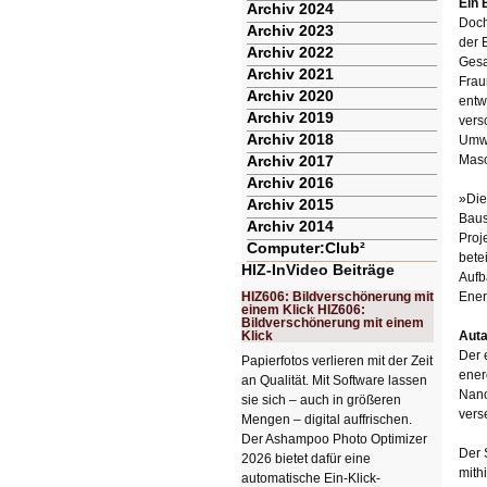
Ein 
Archiv 2024
Doch
Archiv 2023
der 
Archiv 2022
Gesa
Archiv 2021
Frau
Archiv 2020
entw
Archiv 2019
vers
Archiv 2018
Umwe
Archiv 2017
Masc
Archiv 2016
»Die
Archiv 2015
Baus
Archiv 2014
Proj
Computer:Club²
bete
HIZ-InVideo Beiträge
Aufb
HIZ606: Bildverschönerung mit
Ener
einem Klick HIZ606:
Bildverschönerung mit einem
Klick
Auta
Der 
Papierfotos verlieren mit der Zeit
ener
an Qualität. Mit Software lassen
Nano
sie sich – auch in größeren
vers
Mengen – digital auffrischen.
Der Ashampoo Photo Optimizer
Der 
2026 bietet dafür eine
mith
automatische Ein-Klick-