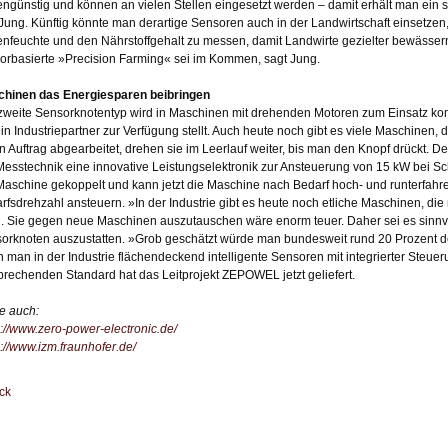
engünstig und können an vielen Stellen eingesetzt werden – damit erhält man ein
 Jung. Künftig könnte man derartige Sensoren auch in der Landwirtschaft einsetzen
nfeuchte und den Nährstoffgehalt zu messen, damit Landwirte gezielter bewässe
orbasierte »Precision Farming« sei im Kommen, sagt Jung.
hinen das Energiesparen beibringen
zweite Sensorknotentyp wird in Maschinen mit drehenden Motoren zum Einsatz k
ein Industriepartner zur Verfügung stellt. Auch heute noch gibt es viele Maschinen,
ein Auftrag abgearbeitet, drehen sie im Leerlauf weiter, bis man den Knopf drückt. 
Messtechnik eine innovative Leistungselektronik zur Ansteuerung von 15 kW bei Sc
Maschine gekoppelt und kann jetzt die Maschine nach Bedarf hoch- und runterfahre
rfsdrehzahl ansteuern. »In der Industrie gibt es heute noch etliche Maschinen, die 
. Sie gegen neue Maschinen auszutauschen wäre enorm teuer. Daher sei es sinnvoll
orknoten auszustatten. »Grob geschätzt würde man bundesweit rund 20 Prozent d
 man in der Industrie flächendeckend intelligente Sensoren mit integrierter Steuer
prechenden Standard hat das Leitprojekt ZEPOWEL jetzt geliefert.
e auch:
s://www.zero-power-electronic.de/
s://www.izm.fraunhofer.de/
ck