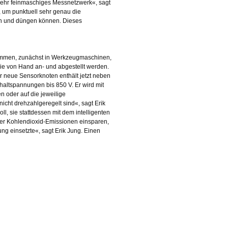
 sehr feinmaschiges Messnetzwerk«, sagt
, um punktuell sehr genau die
rn und düngen können. Dieses
ommen, zunächst in Werkzeugmaschinen,
 die von Hand an- und abgestellt werden.
Der neue Sensorknoten enthält jetzt neben
haltspannungen bis 850 V. Er wird mit
n oder auf die jeweilige
nicht drehzahlgeregelt sind«, sagt Erik
, sie stattdessen mit dem intelligenten
er Kohlendioxid-Emissionen einsparen,
ung einsetzte«, sagt Erik Jung. Einen