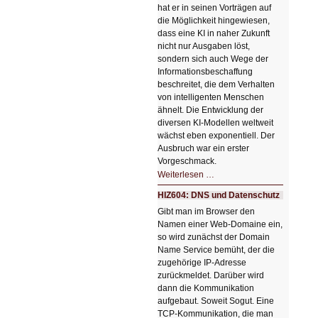
hat er in seinen Vorträgen auf
die Möglichkeit hingewiesen,
dass eine KI in naher Zukunft
nicht nur Ausgaben löst,
sondern sich auch Wege der
Informationsbeschaffung
beschreitet, die dem Verhalten
von intelligenten Menschen
ähnelt. Die Entwicklung der
diversen KI-Modellen weltweit
wächst eben exponentiell. Der
Ausbruch war ein erster
Vorgeschmack.
HIZ605:
Weiterlesen …
Der
Ausbruch
HIZ604: DNS und Datenschutz
der
KI
Gibt man im Browser den
Namen einer Web-Domaine ein,
so wird zunächst der Domain
Name Service bemüht, der die
zugehörige IP-Adresse
zurückmeldet. Darüber wird
dann die Kommunikation
aufgebaut. Soweit Sogut. Eine
TCP-Kommunikation, die man