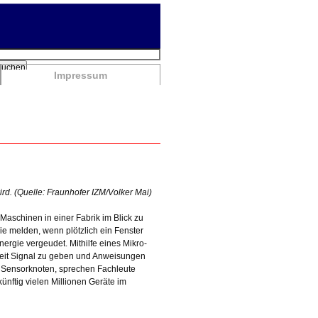
chbegriffe
Suchen
Impressum
ird. (Quelle: Fraunhofer IZM/Volker Mai)
Maschinen in einer Fabrik im Blick zu
 melden, wenn plötzlich ein Fenster
nergie vergeudet. Mithilfe eines Mikro-
nheit Signal zu geben und Anweisungen
 Sensorknoten, sprechen Fachleute
künftig vielen Millionen Geräte im