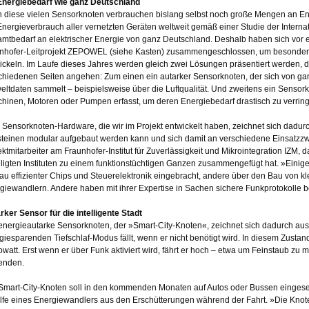
Energiebedarf wie ganz Deutschland
 diese vielen Sensorknoten verbrauchen bislang selbst noch große Mengen an Ene
Energieverbrauch aller vernetzten Geräten weltweit gemäß einer Studie der Intern
mtbedarf an elektrischer Energie von ganz Deutschland. Deshalb haben sich vor ein
nhofer-Leitprojekt ZEPOWEL (siehe Kasten) zusammengeschlossen, um besonders 
ickeln. Im Laufe dieses Jahres werden gleich zwei Lösungen präsentiert werden, 
chiedenen Seiten angehen: Zum einen ein autarker Sensorknoten, der sich von ganz
ltdaten sammelt – beispielsweise über die Luftqualität. Und zweitens ein Sensor
hinen, Motoren oder Pumpen erfasst, um deren Energiebedarf drastisch zu verring
 Sensorknoten-Hardware, die wir im Projekt entwickelt haben, zeichnet sich dadur
teinen modular aufgebaut werden kann und sich damit an verschiedene Einsatzzwe
ektmitarbeiter am Fraunhofer-Institut für Zuverlässigkeit und Mikrointegration IZM,
iligten Instituten zu einem funktionstüchtigen Ganzen zusammengefügt hat. »Einig
au effizienter Chips und Steuerelektronik eingebracht, andere über den Bau von kle
giewandlern. Andere haben mit ihrer Expertise in Sachen sichere Funkprotokolle 
rker Sensor für die intelligente Stadt
energieautarke Sensorknoten, der »Smart-City-Knoten«, zeichnet sich dadurch aus,
giesparenden Tiefschlaf-Modus fällt, wenn er nicht benötigt wird. In diesem Zusta
watt. Erst wenn er über Funk aktiviert wird, fährt er hoch – etwa um Feinstaub z
enden.
Smart-City-Knoten soll in den kommenden Monaten auf Autos oder Bussen eingese
ilfe eines Energiewandlers aus den Erschütterungen während der Fahrt. »Die Knote