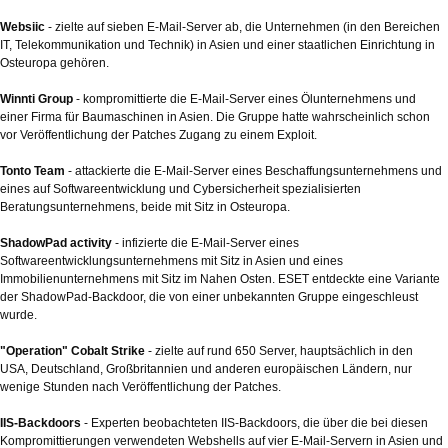
Websiic
- zielte auf sieben E-Mail-Server ab, die Unternehmen (in den Bereichen
IT, Telekommunikation und Technik) in Asien und einer staatlichen Einrichtung in
Osteuropa gehören.
Winnti Group
- kompromittierte die E-Mail-Server eines Ölunternehmens und
einer Firma für Baumaschinen in Asien. Die Gruppe hatte wahrscheinlich schon
vor Veröffentlichung der Patches Zugang zu einem Exploit.
Tonto Team
- attackierte die E-Mail-Server eines Beschaffungsunternehmens und
eines auf Softwareentwicklung und Cybersicherheit spezialisierten
Beratungsunternehmens, beide mit Sitz in Osteuropa.
ShadowPad activity
- infizierte die E-Mail-Server eines
Softwareentwicklungsunternehmens mit Sitz in Asien und eines
Immobilienunternehmens mit Sitz im Nahen Osten. ESET entdeckte eine Variante
der ShadowPad-Backdoor, die von einer unbekannten Gruppe eingeschleust
wurde.
"Operation" Cobalt Strike
- zielte auf rund 650 Server, hauptsächlich in den
USA, Deutschland, Großbritannien und anderen europäischen Ländern, nur
wenige Stunden nach Veröffentlichung der Patches.
IIS-Backdoors
- Experten beobachteten IIS-Backdoors, die über die bei diesen
Kompromittierungen verwendeten Webshells auf vier E-Mail-Servern in Asien und