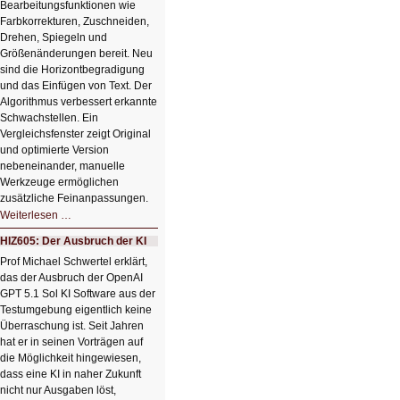
Bearbeitungsfunktionen wie
Farbkorrekturen, Zuschneiden,
Drehen, Spiegeln und
Größenänderungen bereit. Neu
sind die Horizontbegradigung
und das Einfügen von Text. Der
Algorithmus verbessert erkannte
Schwachstellen. Ein
Vergleichsfenster zeigt Original
und optimierte Version
nebeneinander, manuelle
Werkzeuge ermöglichen
zusätzliche Feinanpassungen.
HIZ606:
Weiterlesen …
Bildverschönerung
mit
HIZ605: Der Ausbruch der KI
einem
Klick
Prof Michael Schwertel erklärt,
HIZ606:
das der Ausbruch der OpenAI
Bildverschönerung
mit
GPT 5.1 Sol KI Software aus der
einem
Testumgebung eigentlich keine
Klick
Überraschung ist. Seit Jahren
hat er in seinen Vorträgen auf
die Möglichkeit hingewiesen,
dass eine KI in naher Zukunft
nicht nur Ausgaben löst,