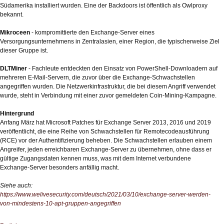
Südamerika installiert wurden. Eine der Backdoors ist öffentlich als Owlproxy
bekannt.
Mikroceen
- kompromittierte den Exchange-Server eines
Versorgungsunternehmens in Zentralasien, einer Region, die typischerweise Ziel
dieser Gruppe ist.
DLTMiner
- Fachleute entdeckten den Einsatz von PowerShell-Downloadern auf
mehreren E-Mail-Servern, die zuvor über die Exchange-Schwachstellen
angegriffen wurden. Die Netzwerkinfrastruktur, die bei diesem Angriff verwendet
wurde, steht in Verbindung mit einer zuvor gemeldeten Coin-Mining-Kampagne.
Hintergrund
Anfang März hat Microsoft Patches für Exchange Server 2013, 2016 und 2019
veröffentlicht, die eine Reihe von Schwachstellen für Remotecodeausführung
(RCE) vor der Authentifizierung beheben. Die Schwachstellen erlauben einem
Angreifer, jeden erreichbaren Exchange-Server zu übernehmen, ohne dass er
gültige Zugangsdaten kennen muss, was mit dem Internet verbundene
Exchange-Server besonders anfällig macht.
Siehe auch:
https://www.welivesecurity.com/deutsch/2021/03/10/exchange-server-werden-
von-mindestens-10-apt-gruppen-angegriffen