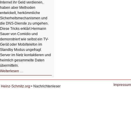
Internet ihr Geld verdienen,
haben aber Methoden
entwickelt, herkömmliche
Sicherheitsmechanismen und
die DNS-Dienste zu umgehen.
Diese Tricks erklärt Hermann
Sauer von Comidio und
demonstriert wie selbst ein TV-
Gerät oder Mobiltelefon im
Standby Modus ungefragt
Server im Netz kontaktieren und
heimlich gesammelte Daten
übermitteln.
HIZ604:
Weiterlesen …
DNS
und
Datenschutz
Impressum
Heinz-Schmitz.org
Nachrichtenleser