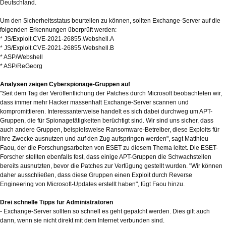
Deutschland.
Um den Sicherheitsstatus beurteilen zu können, sollten Exchange-Server auf die
folgenden Erkennungen überprüft werden:
* JS/Exploit.CVE-2021-26855.Webshell.A
* JS/Exploit.CVE-2021-26855.Webshell.B
* ASP/Webshell
* ASP/ReGeorg
Analysen zeigen Cyberspionage-Gruppen auf
"Seit dem Tag der Veröffentlichung der Patches durch Microsoft beobachteten wir,
dass immer mehr Hacker massenhaft Exchange-Server scannen und
kompromittieren. Interessanterweise handelt es sich dabei durchweg um APT-
Gruppen, die für Spionagetätigkeiten berüchtigt sind. Wir sind uns sicher, dass
auch andere Gruppen, beispielsweise Ransomware-Betreiber, diese Exploits für
ihre Zwecke ausnutzen und auf den Zug aufspringen werden", sagt Matthieu
Faou, der die Forschungsarbeiten von ESET zu diesem Thema leitet. Die ESET-
Forscher stellten ebenfalls fest, dass einige APT-Gruppen die Schwachstellen
bereits ausnutzten, bevor die Patches zur Verfügung gestellt wurden. "Wir können
daher ausschließen, dass diese Gruppen einen Exploit durch Reverse
Engineering von Microsoft-Updates erstellt haben", fügt Faou hinzu.
Drei schnelle Tipps für Administratoren
- Exchange-Server sollten so schnell es geht gepatcht werden. Dies gilt auch
dann, wenn sie nicht direkt mit dem Internet verbunden sind.