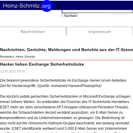
Suchbegriffe
Interessant
Suchen
Nachrichten
Impressum
Nachrichten, Gerüchte, Meldungen und Berichte aus der IT-Szene
Redaktion: Heinz Schmitz
Hacker lieben Exchange Sicherheitslücke
13.03.2021 00:00
Die bekannt gewordene Sicherheitslücke im Exchange-Server ist ein beliebtes
Zeil für Hackerangriffe. (Quelle: mohamed Hassan/Pixabay/hiz)
Die kürzlich publik gemachten Sicherheitslücken in Microsoft Exchange schlagen
immer höhere Wellen. So entdeckten die Forscher des IT-Sicherheits-Herstellers
ESET mehr als zehn verschiedene APT-Gruppen (Advanced Persistent Threats),
welche die Schwachstellen derzeit verstärkt ausnutzen, um E-Mail-Server zu
kompromittieren und an Unternehmensdaten zu gelangen. Die Bedrohung ist
also nicht auf die chinesische Hafnium-Gruppe beschränkt, wie bislang vermutet
wurde. ESET identifizierte weltweit rund 5.000 E-Mail-Server von Unternehmen