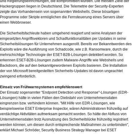
und Regierungseinrichtungen, die kompromittiert wurden. Die meisten Ziele der
Hackergruppen liegen in Deutschland. Die Telemetrie der Security-Experten
zeigte das Vorhandensein von sogenannten Webshells. Diese bösartigen
Programme oder Skripte ermöglichen die Fernsteuerung eines Servers über
einen Webbrowser.
Die Sicherheitsfachleute haben umgehend reagiert und seine Analysen der
eingesetzten Angriffsvektoren und Schadfunktionalitäten per Updates in seine
Sicherheitslösungen für Unternehmen ausgerollt. Bereits vor Bekanntwerden des
Exploits wäre die Ausführung von Schadcode, wie z.B. Ransomware, durch die
mehrschichtige Technologie der ESET-B2B-Lösungen detektiert worden. So
erkennen ESET-B2B-Lösungen zudem Malware-Angriffe wie Webshells und
Backdoors, die auf den bekanntgewordenen Exploits basieren. Die Installation
der von Microsoft bereitgestellten Sicherheits-Updates ist davon ungeachtet
zwingend erforderlich.
Einsatz von Frühwarnsystemen empfehlenswert
Der Einsatz sogenannter "Endpoint Detection und Response"-Lösungen (EDR-
Lösungen) hätte in vielen Fällen den Diebstahl von Unternehmensdaten
eingrenzen bzw. verhindern können. "Mit Hilfe von EDR-Lösungen, wie
beispielsweise ESET Enterprise Inspector, wären Administratoren frühzeitig auf
verdächtige Aktivitäten aufmerksam gemacht worden. So hätte der Abfluss von
Unternehmensdaten trotz Ausnutzung des Sicherheitslücke frühzeitig registriert
werden können, um diesen durch entsprechende Maßnahmen zu unterbinden",
erklärt Michael Schröder, Security Business Strategy Manager bei ESET