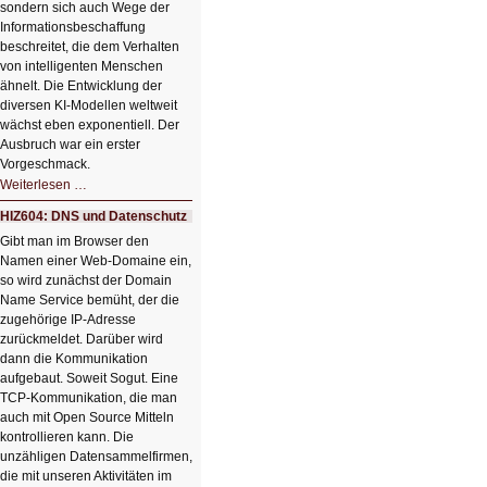
sondern sich auch Wege der
Informationsbeschaffung
beschreitet, die dem Verhalten
von intelligenten Menschen
ähnelt. Die Entwicklung der
diversen KI-Modellen weltweit
wächst eben exponentiell. Der
Ausbruch war ein erster
Vorgeschmack.
HIZ605:
Weiterlesen …
Der
Ausbruch
HIZ604: DNS und Datenschutz
der
KI
Gibt man im Browser den
Namen einer Web-Domaine ein,
so wird zunächst der Domain
Name Service bemüht, der die
zugehörige IP-Adresse
zurückmeldet. Darüber wird
dann die Kommunikation
aufgebaut. Soweit Sogut. Eine
TCP-Kommunikation, die man
auch mit Open Source Mitteln
kontrollieren kann. Die
unzähligen Datensammelfirmen,
die mit unseren Aktivitäten im