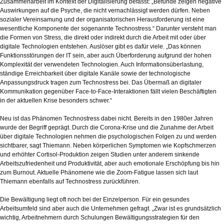
Zusammenarbeit im Kontext der Digitalisierung befasst: „Befunde zeigen negative
Auswirkungen auf die Psyche, die nicht vernachlässigt werden dürfen. Neben
sozialer Vereinsamung und der organisatorischen Herausforderung ist eine
wesentliche Komponente der sogenannte Technostress.“ Darunter versteht man
die Formen von Stress, die direkt oder indirekt durch die Arbeit mit oder über
digitale Technologien entstehen. Auslöser gibt es dafür viele. „Das können
Funktionsstörungen der IT sein, aber auch Überforderung aufgrund der hohen
Komplexität der verwendeten Technologien. Auch Informationsüberlastung,
ständige Erreichbarkeit über digitale Kanäle sowie der technologische
Anpassungsdruck tragen zum Technostress bei. Das Übermaß an digitaler
Kommunikation gegenüber Face-to-Face-Interaktionen fällt vielen Beschäftigten
in der aktuellen Krise besonders schwer.“
Neu ist das Phänomen Technostress dabei nicht. Bereits in den 1980er Jahren
wurde der Begriff geprägt. Durch die Corona-Krise und die Zunahme der Arbeit
über digitale Technologien nehmen die psychologischen Folgen zu und werden
sichtbarer, sagt Thiemann. Neben körperlichen Symptomen wie Kopfschmerzen
und erhöhter Cortisol-Produktion zeigen Studien unter anderem sinkende
Arbeitszufriedenheit und Produktivität, aber auch emotionale Erschöpfung bis hin
zum Burnout. Aktuelle Phänomene wie die Zoom-Fatigue lassen sich laut
Thiemann ebenfalls auf Technostress zurückführen.
Die Bewältigung liegt oft noch bei der Einzelperson. Für ein gesundes
Arbeitsumfeld sind aber auch die Unternehmen gefragt. „Zwar ist es grundsätzlich
wichtig, Arbeitnehmern durch Schulungen Bewältigungsstrategien für den