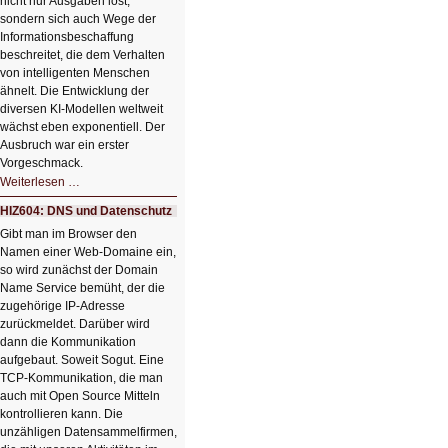
nicht nur Ausgaben löst,
sondern sich auch Wege der
Informationsbeschaffung
beschreitet, die dem Verhalten
von intelligenten Menschen
ähnelt. Die Entwicklung der
diversen KI-Modellen weltweit
wächst eben exponentiell. Der
Ausbruch war ein erster
Vorgeschmack.
HIZ605:
Weiterlesen …
Der
Ausbruch
HIZ604: DNS und Datenschutz
der
KI
Gibt man im Browser den
Namen einer Web-Domaine ein,
so wird zunächst der Domain
Name Service bemüht, der die
zugehörige IP-Adresse
zurückmeldet. Darüber wird
dann die Kommunikation
aufgebaut. Soweit Sogut. Eine
TCP-Kommunikation, die man
auch mit Open Source Mitteln
kontrollieren kann. Die
unzähligen Datensammelfirmen,