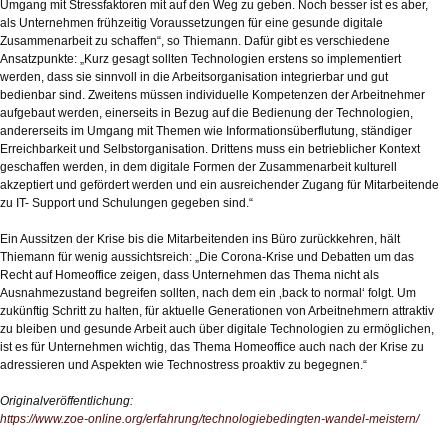
Umgang mit Stressfaktoren mit auf den Weg zu geben. Noch besser ist es aber,
als Unternehmen frühzeitig Voraussetzungen für eine gesunde digitale
Zusammenarbeit zu schaffen“, so Thiemann. Dafür gibt es verschiedene
Ansatzpunkte: „Kurz gesagt sollten Technologien erstens so implementiert
werden, dass sie sinnvoll in die Arbeitsorganisation integrierbar und gut
bedienbar sind. Zweitens müssen individuelle Kompetenzen der Arbeitnehmer
aufgebaut werden, einerseits in Bezug auf die Bedienung der Technologien,
andererseits im Umgang mit Themen wie Informationsüberflutung, ständiger
Erreichbarkeit und Selbstorganisation. Drittens muss ein betrieblicher Kontext
geschaffen werden, in dem digitale Formen der Zusammenarbeit kulturell
akzeptiert und gefördert werden und ein ausreichender Zugang für Mitarbeitende
zu IT- Support und Schulungen gegeben sind.“
Ein Aussitzen der Krise bis die Mitarbeitenden ins Büro zurückkehren, hält
Thiemann für wenig aussichtsreich: „Die Corona-Krise und Debatten um das
Recht auf Homeoffice zeigen, dass Unternehmen das Thema nicht als
Ausnahmezustand begreifen sollten, nach dem ein ‚back to normal‘ folgt. Um
zukünftig Schritt zu halten, für aktuelle Generationen von Arbeitnehmern attraktiv
zu bleiben und gesunde Arbeit auch über digitale Technologien zu ermöglichen,
ist es für Unternehmen wichtig, das Thema Homeoffice auch nach der Krise zu
adressieren und Aspekten wie Technostress proaktiv zu begegnen.“
Originalveröffentlichung:
https://www.zoe-online.org/erfahrung/technologiebedingten-wandel-meistern/