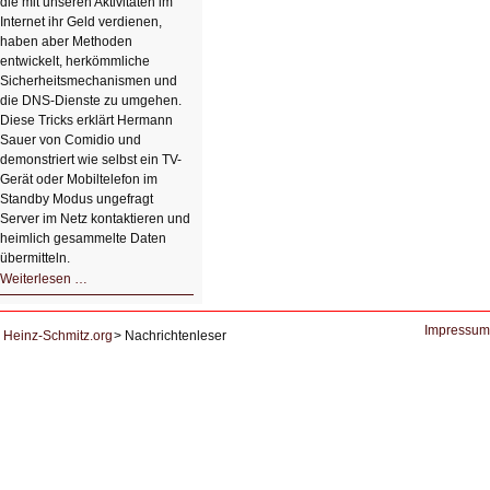
die mit unseren Aktivitäten im
Internet ihr Geld verdienen,
haben aber Methoden
entwickelt, herkömmliche
Sicherheitsmechanismen und
die DNS-Dienste zu umgehen.
Diese Tricks erklärt Hermann
Sauer von Comidio und
demonstriert wie selbst ein TV-
Gerät oder Mobiltelefon im
Standby Modus ungefragt
Server im Netz kontaktieren und
heimlich gesammelte Daten
übermitteln.
HIZ604:
Weiterlesen …
DNS
und
Datenschutz
Impressum
Heinz-Schmitz.org
Nachrichtenleser