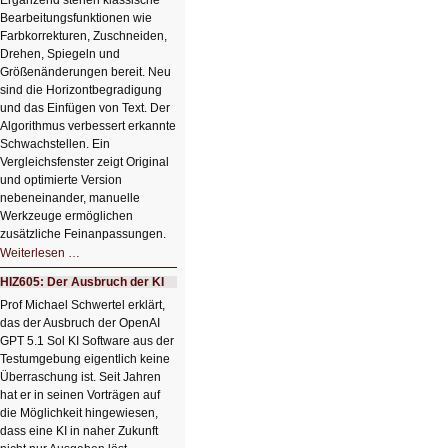
Ergänzend stehen klassische
Bearbeitungsfunktionen wie
Farbkorrekturen, Zuschneiden,
Drehen, Spiegeln und
Größenänderungen bereit. Neu
sind die Horizontbegradigung
und das Einfügen von Text. Der
Algorithmus verbessert erkannte
Schwachstellen. Ein
Vergleichsfenster zeigt Original
und optimierte Version
nebeneinander, manuelle
Werkzeuge ermöglichen
zusätzliche Feinanpassungen.
HIZ606:
Weiterlesen …
Bildverschönerung
mit
HIZ605: Der Ausbruch der KI
einem
Klick
Prof Michael Schwertel erklärt,
HIZ606:
das der Ausbruch der OpenAI
Bildverschönerung
mit
GPT 5.1 Sol KI Software aus der
einem
Testumgebung eigentlich keine
Klick
Überraschung ist. Seit Jahren
hat er in seinen Vorträgen auf
die Möglichkeit hingewiesen,
dass eine KI in naher Zukunft