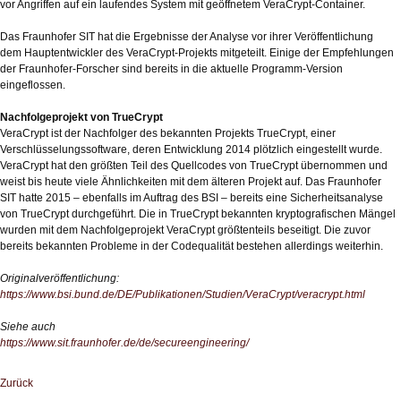
vor Angriffen auf ein laufendes System mit geöffnetem VeraCrypt-Container.
Das Fraunhofer SIT hat die Ergebnisse der Analyse vor ihrer Veröffentlichung
dem Hauptentwickler des VeraCrypt-Projekts mitgeteilt. Einige der Empfehlungen
der Fraunhofer-Forscher sind bereits in die aktuelle Programm-Version
eingeflossen.
Nachfolgeprojekt von TrueCrypt
VeraCrypt ist der Nachfolger des bekannten Projekts TrueCrypt, einer
Verschlüsselungssoftware, deren Entwicklung 2014 plötzlich eingestellt wurde.
VeraCrypt hat den größten Teil des Quellcodes von TrueCrypt übernommen und
weist bis heute viele Ähnlichkeiten mit dem älteren Projekt auf. Das Fraunhofer
SIT hatte 2015 – ebenfalls im Auftrag des BSI – bereits eine Sicherheitsanalyse
von TrueCrypt durchgeführt. Die in TrueCrypt bekannten kryptografischen Mängel
wurden mit dem Nachfolgeprojekt VeraCrypt größtenteils beseitigt. Die zuvor
bereits bekannten Probleme in der Codequalität bestehen allerdings weiterhin.
Originalveröffentlichung:
https://www.bsi.bund.de/DE/Publikationen/Studien/VeraCrypt/veracrypt.html
Siehe auch
https://www.sit.fraunhofer.de/de/secureengineering/
Zurück