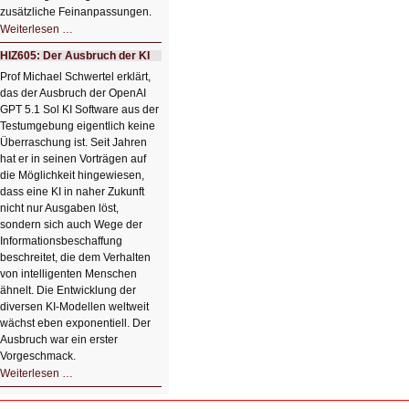
zusätzliche Feinanpassungen.
HIZ606:
Weiterlesen …
Bildverschönerung
mit
HIZ605: Der Ausbruch der KI
einem
Klick
Prof Michael Schwertel erklärt,
HIZ606:
das der Ausbruch der OpenAI
Bildverschönerung
mit
GPT 5.1 Sol KI Software aus der
einem
Testumgebung eigentlich keine
Klick
Überraschung ist. Seit Jahren
hat er in seinen Vorträgen auf
die Möglichkeit hingewiesen,
dass eine KI in naher Zukunft
nicht nur Ausgaben löst,
sondern sich auch Wege der
Informationsbeschaffung
beschreitet, die dem Verhalten
von intelligenten Menschen
ähnelt. Die Entwicklung der
diversen KI-Modellen weltweit
wächst eben exponentiell. Der
Ausbruch war ein erster
Vorgeschmack.
HIZ605:
Weiterlesen …
Der
Ausbruch
der