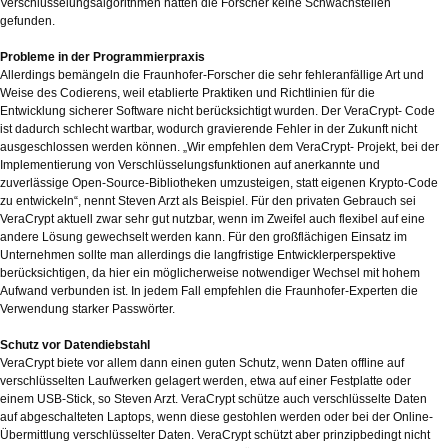
Verschlüsselungsalgorithmen hatten die Forscher keine Schwachstellen
gefunden.
Probleme in der Programmierpraxis
Allerdings bemängeln die Fraunhofer-Forscher die sehr fehleranfällige Art und
Weise des Codierens, weil etablierte Praktiken und Richtlinien für die
Entwicklung sicherer Software nicht berücksichtigt wurden. Der VeraCrypt- Code
ist dadurch schlecht wartbar, wodurch gravierende Fehler in der Zukunft nicht
ausgeschlossen werden können. „Wir empfehlen dem VeraCrypt- Projekt, bei der
Implementierung von Verschlüsselungsfunktionen auf anerkannte und
zuverlässige Open-Source-Bibliotheken umzusteigen, statt eigenen Krypto-Code
zu entwickeln“, nennt Steven Arzt als Beispiel. Für den privaten Gebrauch sei
VeraCrypt aktuell zwar sehr gut nutzbar, wenn im Zweifel auch flexibel auf eine
andere Lösung gewechselt werden kann. Für den großflächigen Einsatz im
Unternehmen sollte man allerdings die langfristige Entwicklerperspektive
berücksichtigen, da hier ein möglicherweise notwendiger Wechsel mit hohem
Aufwand verbunden ist. In jedem Fall empfehlen die Fraunhofer-Experten die
Verwendung starker Passwörter.
Schutz vor Datendiebstahl
VeraCrypt biete vor allem dann einen guten Schutz, wenn Daten offline auf
verschlüsselten Laufwerken gelagert werden, etwa auf einer Festplatte oder
einem USB-Stick, so Steven Arzt. VeraCrypt schütze auch verschlüsselte Daten
auf abgeschalteten Laptops, wenn diese gestohlen werden oder bei der Online-
Übermittlung verschlüsselter Daten. VeraCrypt schützt aber prinzipbedingt nicht