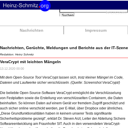
Suchbegriffe
Interessant
Suchen
Nachrichten
Impressum
Nachrichten, Gerüchte, Meldungen und Berichte aus der IT-Szene
Redaktion: Heinz Schmitz
VeraCrypt mit leichten Mängeln
13.12.2020 00:00
Mit dem Open-Source Tool VeraCrypt lassen sich, trotz kleiner Mängel im Code,
Dateien und Laufwerke sicher verschlüsseln. (Quelle: Screenshot VeraCrypt/)
Die beliebte Open-Source-Software VeraCrypt ermöglicht die Verschlüsselung
von Festplatten sowie die Erstellung von verschlüsselten Containern, die Daten
beinhalten. So können Daten auf einem Gerät vor fremdem Zugriff geschützt und
auch sicher online verschickt werden, per E-Mail, über Dropbox oder ähnliches.
„Diese Grundfunktionalitäten haben in keinem unserer Tests signifikante
Sicherheitsprobleme gezeigt“, erklärt Dr. Steven Arzt, Leiter der Abteilung Sichere
Softwareentwicklung am Fraunhofer SIT. Auch in den verwendeten VeraCrypt-