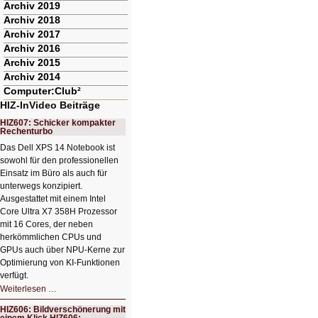
Archiv 2019
Archiv 2018
Archiv 2017
Archiv 2016
Archiv 2015
Archiv 2014
Computer:Club²
HIZ-InVideo Beiträge
HIZ607: Schicker kompakter
Rechenturbo
Das Dell XPS 14 Notebook ist
sowohl für den professionellen
Einsatz im Büro als auch für
unterwegs konzipiert.
Ausgestattet mit einem Intel
Core Ultra X7 358H Prozessor
mit 16 Cores, der neben
herkömmlichen CPUs und
GPUs auch über NPU-Kerne zur
Optimierung von KI-Funktionen
verfügt.
HIZ607:
Weiterlesen …
Schicker
kompakter
HIZ606: Bildverschönerung mit
Rechenturbo