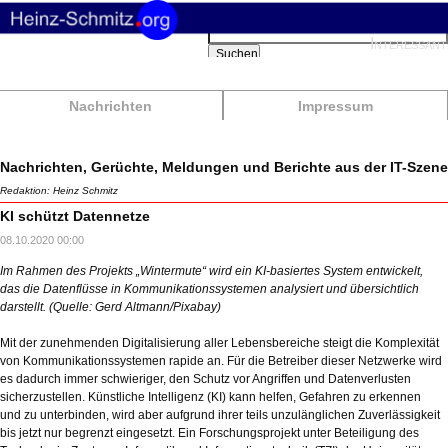
Suchbegriffe
Interessant
Suchen
Nachrichten
Impressum
Nachrichten, Gerüchte, Meldungen und Berichte aus der IT-Szene
Redaktion: Heinz Schmitz
KI schützt Datennetze
08.10.2020 00:00
Im Rahmen des Projekts „Wintermute“ wird ein KI-basiertes System entwickelt,
das die Datenflüsse in Kommunikationssystemen analysiert und übersichtlich
darstellt. (Quelle: Gerd Altmann/Pixabay)
Mit der zunehmenden Digitalisierung aller Lebensbereiche steigt die Komplexität
von Kommunikationssystemen rapide an. Für die Betreiber dieser Netzwerke wird
es dadurch immer schwieriger, den Schutz vor Angriffen und Datenverlusten
sicherzustellen. Künstliche Intelligenz (KI) kann helfen, Gefahren zu erkennen
und zu unterbinden, wird aber aufgrund ihrer teils unzulänglichen Zuverlässigkeit
bis jetzt nur begrenzt eingesetzt. Ein Forschungsprojekt unter Beteiligung des