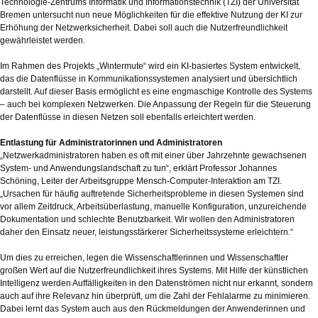
Technologie-Zentrums Informatik und Informationstechnik (TZI) der Universität
Bremen untersucht nun neue Möglichkeiten für die effektive Nutzung der KI zur
Erhöhung der Netzwerksicherheit. Dabei soll auch die Nutzerfreundlichkeit
gewährleistet werden.
Im Rahmen des Projekts „Wintermute“ wird ein KI-basiertes System entwickelt,
das die Datenflüsse in Kommunikationssystemen analysiert und übersichtlich
darstellt. Auf dieser Basis ermöglicht es eine engmaschige Kontrolle des Systems
– auch bei komplexen Netzwerken. Die Anpassung der Regeln für die Steuerung
der Datenflüsse in diesen Netzen soll ebenfalls erleichtert werden.
Entlastung für Administratorinnen und Administratoren
„Netzwerkadministratoren haben es oft mit einer über Jahrzehnte gewachsenen
System- und Anwendungslandschaft zu tun“, erklärt Professor Johannes
Schöning, Leiter der Arbeitsgruppe Mensch-Computer-Interaktion am TZI.
„Ursachen für häufig auftretende Sicherheitsprobleme in diesen Systemen sind
vor allem Zeitdruck, Arbeitsüberlastung, manuelle Konfiguration, unzureichende
Dokumentation und schlechte Benutzbarkeit. Wir wollen den Administratoren
daher den Einsatz neuer, leistungsstärkerer Sicherheitssysteme erleichtern.“
Um dies zu erreichen, legen die Wissenschaftlerinnen und Wissenschaftler
großen Wert auf die Nutzerfreundlichkeit ihres Systems. Mit Hilfe der künstlichen
Intelligenz werden Auffälligkeiten in den Datenströmen nicht nur erkannt, sondern
auch auf ihre Relevanz hin überprüft, um die Zahl der Fehlalarme zu minimieren.
Dabei lernt das System auch aus den Rückmeldungen der Anwenderinnen und