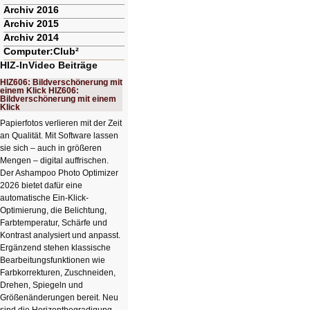
Archiv 2016
Archiv 2015
Archiv 2014
Computer:Club²
HIZ-InVideo Beiträge
HIZ606: Bildverschönerung mit
einem Klick HIZ606:
Bildverschönerung mit einem
Klick
Papierfotos verlieren mit der Zeit
an Qualität. Mit Software lassen
sie sich – auch in größeren
Mengen – digital auffrischen.
Der Ashampoo Photo Optimizer
2026 bietet dafür eine
automatische Ein-Klick-
Optimierung, die Belichtung,
Farbtemperatur, Schärfe und
Kontrast analysiert und anpasst.
Ergänzend stehen klassische
Bearbeitungsfunktionen wie
Farbkorrekturen, Zuschneiden,
Drehen, Spiegeln und
Größenänderungen bereit. Neu