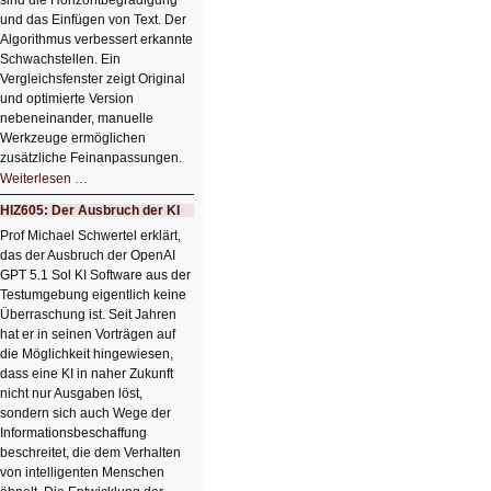
sind die Horizontbegradigung
und das Einfügen von Text. Der
Algorithmus verbessert erkannte
Schwachstellen. Ein
Vergleichsfenster zeigt Original
und optimierte Version
nebeneinander, manuelle
Werkzeuge ermöglichen
zusätzliche Feinanpassungen.
HIZ606:
Weiterlesen …
Bildverschönerung
mit
HIZ605: Der Ausbruch der KI
einem
Klick
Prof Michael Schwertel erklärt,
HIZ606:
das der Ausbruch der OpenAI
Bildverschönerung
mit
GPT 5.1 Sol KI Software aus der
einem
Testumgebung eigentlich keine
Klick
Überraschung ist. Seit Jahren
hat er in seinen Vorträgen auf
die Möglichkeit hingewiesen,
dass eine KI in naher Zukunft
nicht nur Ausgaben löst,
sondern sich auch Wege der
Informationsbeschaffung
beschreitet, die dem Verhalten
von intelligenten Menschen