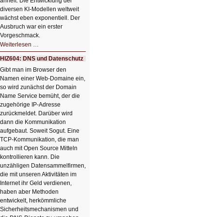
ähnelt. Die Entwicklung der
diversen KI-Modellen weltweit
wächst eben exponentiell. Der
Ausbruch war ein erster
Vorgeschmack.
HIZ605:
Weiterlesen …
Der
Ausbruch
HIZ604: DNS und Datenschutz
der
KI
Gibt man im Browser den
Namen einer Web-Domaine ein,
so wird zunächst der Domain
Name Service bemüht, der die
zugehörige IP-Adresse
zurückmeldet. Darüber wird
dann die Kommunikation
aufgebaut. Soweit Sogut. Eine
TCP-Kommunikation, die man
auch mit Open Source Mitteln
kontrollieren kann. Die
unzähligen Datensammelfirmen,
die mit unseren Aktivitäten im
Internet ihr Geld verdienen,
haben aber Methoden
entwickelt, herkömmliche
Sicherheitsmechanismen und