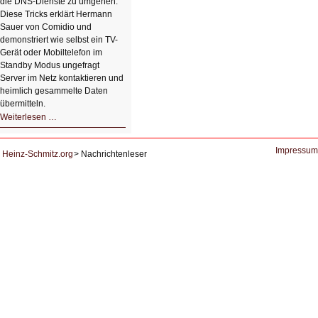
die DNS-Dienste zu umgehen.
Diese Tricks erklärt Hermann
Sauer von Comidio und
demonstriert wie selbst ein TV-
Gerät oder Mobiltelefon im
Standby Modus ungefragt
Server im Netz kontaktieren und
heimlich gesammelte Daten
übermitteln.
HIZ604:
Weiterlesen …
DNS
und
Datenschutz
Impressum
Heinz-Schmitz.org
Nachrichtenleser