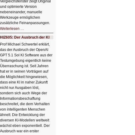
Vergleichsfenster zeigt Original
und optimierte Version
nebeneinander, manuelle
Werkzeuge ermöglichen
zusätzliche Feinanpassungen.
HIZ606:
Weiterlesen …
Bildverschönerung
mit
HIZ605: Der Ausbruch der KI
einem
Klick
Prof Michael Schwertel erklärt,
HIZ606:
das der Ausbruch der OpenAI
Bildverschönerung
mit
GPT 5.1 Sol KI Software aus der
einem
Testumgebung eigentlich keine
Klick
Überraschung ist. Seit Jahren
hat er in seinen Vorträgen auf
die Möglichkeit hingewiesen,
dass eine KI in naher Zukunft
nicht nur Ausgaben löst,
sondern sich auch Wege der
Informationsbeschaffung
beschreitet, die dem Verhalten
von intelligenten Menschen
ähnelt. Die Entwicklung der
diversen KI-Modellen weltweit
wächst eben exponentiell. Der
Ausbruch war ein erster