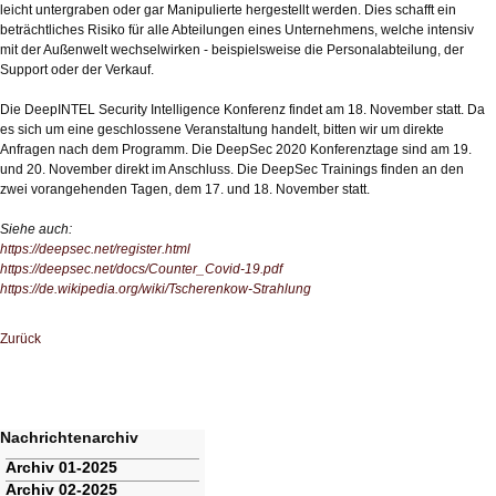
leicht untergraben oder gar Manipulierte hergestellt werden. Dies schafft ein
beträchtliches Risiko für alle Abteilungen eines Unternehmens, welche intensiv
mit der Außenwelt wechselwirken - beispielsweise die Personalabteilung, der
Support oder der Verkauf.
Die DeepINTEL Security Intelligence Konferenz findet am 18. November statt. Da
es sich um eine geschlossene Veranstaltung handelt, bitten wir um direkte
Anfragen nach dem Programm. Die DeepSec 2020 Konferenztage sind am 19.
und 20. November direkt im Anschluss. Die DeepSec Trainings finden an den
zwei vorangehenden Tagen, dem 17. und 18. November statt.
Siehe auch:
https://deepsec.net/register.html
https://deepsec.net/docs/Counter_Covid-19.pdf
https://de.wikipedia.org/wiki/Tscherenkow-Strahlung
Zurück
Nachrichtenarchiv
Navigation
Archiv 01-2025
überspringen
Archiv 02-2025