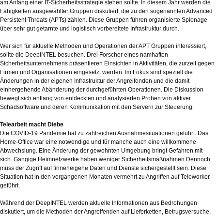
am Anfang einer IT-Sicherheitsstrategie stehen sollte. In diesem Jahr werden die
Fähigkeiten ausgewählter Gruppen diskutiert, die zu den sogenannten Advanced
Persistent Threats (APTs) zählen. Diese Gruppen führen organisierte Spionage
über sehr gut getarnte und logistisch vorbereitete Infrastruktur durch.
Wer sich für aktuelle Methoden und Operationen der APT Gruppen interessiert,
sollte die DeepINTEL besuchen. Drei Forscher eines namhaften
Sicherheitsunternehmens präsentieren Einsichten in Aktivitäten, die zurzeit gegen
Firmen und Organisationen eingesetzt werden. Im Fokus sind speziell die
Änderungen in der eigenen Infrastruktur der Angreifenden und die damit
einhergehende Abänderung der durchgeführten Operationen. Die Diskussion
bewegt sich entlang von entdeckten und analysierten Proben von aktiver
Schadsoftware und deren Kommunikation mit den Servern zur Steuerung.
Telearbeit macht Diebe
Die COVID-19 Pandemie hat zu zahlreichen Ausnahmesituationen geführt. Das
Home-Office war eine notwendige und für manche auch eine willkommene
Abwechslung. Eine Änderung der gewohnten Umgebung bringt Gefahren mit
sich. Gängige Heimnetzwerke haben weniger Sicherheitsmaßnahmen Dennoch
muss der Zugriff auf firmeneigene Daten und Dienste sichergestellt sein. Diese
Situation hat in den vergangenen Monaten vermehrt zu Angriffen auf Teleworker
geführt.
Während der DeepINTEL werden aktuelle Informationen aus Bedrohungen
diskutiert, um die Methoden der Angreifenden auf Lieferketten, Betrugsversuche,