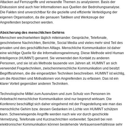
Attacken auf Fernzugriffe und verwandte Themen zu analysieren. Basis der
Diskussion sind auch hier Informationen aus Quellen der Bedrohungsanalyse.
Die Fakten sind unverzichtbar für die gezielte und effiziente Verteidigung der
eigenen Organisation, da die genauen Taktiken und Werkzeuge der
Angreifenden besprochen werden.
Absicherung des menschlichen Gehirns
Menschen wechselwirken täglich miteinander. Gespräche, Telefonate,
geschriebene Nachrichten, Berichte, Social Media und vieles mehr sind Teil des
privaten und des geschäftlichen Alltags. Menschliche Kommunikation ist daher
eine wichtige Quelle für die Informationsgewinnung. Diese Methode wird Human
Intelligence (HUMINT) genannt. Sie verwendet den Kontakt zu anderen
Personen, und sie ist als Methode tausende von Jahren alt. HUMINT an sich
verwendet Fragetechniken, zwischenmenschliche Kommunikation und besitzt
Begriffsrahmen, die die eingesetzten Techniken beschreiben. HUMINT ist wichtig,
um die Absichten und Motivationen von Angreifenden zu erfassen. Das ist ein
klarer Vorteil gegenüber anderen Techniken.
Technologische Mittel zum Ausnutzen und zum Schutz von Personen im
Anbetracht menschlicher Kommunikation sind nur begrenzt wirksam. Die
Konferenz beschäftigt sich daher eingehend mit der Fragestellung wie man das
menschliche Gehirn bzw. dessen Gedanken im Lichte von HUMINT schützen
kann. Schwerwiegende Angriffe werden nach wie vor durch geschickte
Vernetzung, Telefonate und Kurznachrichten vorbereitet. Speziell bei rein
elektronischer Kommunikation können bestehende Vertrauensverhältnisse sehr