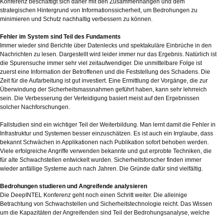
Konferenz beschäftigt sich daher mit den Zusammenhängen und dem
strategischen Hintergrund von Informationssicherheit, um Bedrohungen zu
minimieren und Schutz nachhaltig verbessern zu können.
Fehler im System sind Teil des Fundaments
Immer wieder sind Berichte über Datenlecks und spektakuläre Einbrüche in den
Nachrichten zu lesen. Dargestellt wird leider immer nur das Ergebnis. Natürlich ist
die Spurensuche immer sehr viel zeitaufwendiger. Die unmittelbare Folge ist
zuerst eine Information der Betroffenen und die Feststellung des Schadens. Die
Zeit für die Aufarbeitung ist gut investiert. Eine Ermittlung der Vorgänge, die zur
Überwindung der Sicherheitsmassnahmen geführt haben, kann sehr lehrreich
sein. Die Verbesserung der Verteidigung basiert meist auf den Ergebnissen
solcher Nachforschungen.
Fallstudien sind ein wichtiger Teil der Weiterbildung. Man lernt damit die Fehler in
Infrastruktur und Systemen besser einzuschätzen. Es ist auch ein Irrglaube, dass
bekannt Schwächen in Applikationen nach Publikation sofort behoben werden.
Viele erfolgreiche Angriffe verwenden bekannte und gut erprobte Techniken, die
für alte Schwachstellen entwickelt wurden. Sicherheitsforscher finden immer
wieder anfällige Systeme auch nach Jahren. Die Gründe dafür sind vielfältig.
Bedrohungen studieren und Angreifende analysieren
Die DeepINTEL Konferenz geht noch einen Schritt weiter. Die alleinige
Betrachtung von Schwachstellen und Sicherheitstechnologie reicht. Das Wissen
um die Kapazitäten der Angreifenden sind Teil der Bedrohungsanalyse, welche