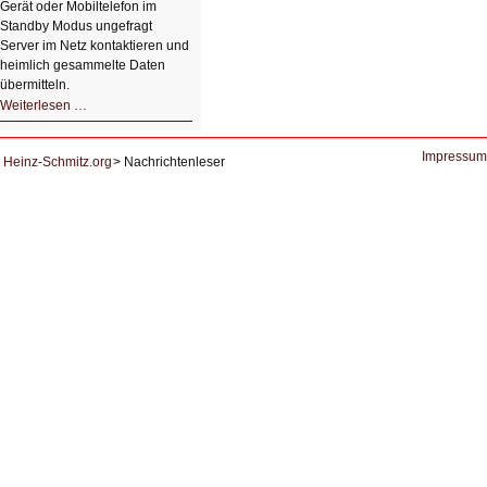
Gerät oder Mobiltelefon im
Standby Modus ungefragt
Server im Netz kontaktieren und
heimlich gesammelte Daten
übermitteln.
HIZ604:
Weiterlesen …
DNS
und
Datenschutz
Impressum
Heinz-Schmitz.org
Nachrichtenleser