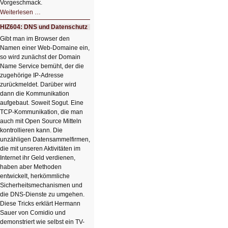
Vorgeschmack.
HIZ605:
Weiterlesen …
Der
Ausbruch
HIZ604: DNS und Datenschutz
der
KI
Gibt man im Browser den
Namen einer Web-Domaine ein,
so wird zunächst der Domain
Name Service bemüht, der die
zugehörige IP-Adresse
zurückmeldet. Darüber wird
dann die Kommunikation
aufgebaut. Soweit Sogut. Eine
TCP-Kommunikation, die man
auch mit Open Source Mitteln
kontrollieren kann. Die
unzähligen Datensammelfirmen,
die mit unseren Aktivitäten im
Internet ihr Geld verdienen,
haben aber Methoden
entwickelt, herkömmliche
Sicherheitsmechanismen und
die DNS-Dienste zu umgehen.
Diese Tricks erklärt Hermann
Sauer von Comidio und
demonstriert wie selbst ein TV-