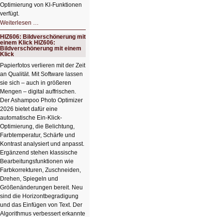
Optimierung von KI-Funktionen
verfügt.
HIZ607:
Weiterlesen …
Schicker
kompakter
HIZ606: Bildverschönerung mit
Rechenturbo
einem Klick HIZ606:
Bildverschönerung mit einem
Klick
Papierfotos verlieren mit der Zeit
an Qualität. Mit Software lassen
sie sich – auch in größeren
Mengen – digital auffrischen.
Der Ashampoo Photo Optimizer
2026 bietet dafür eine
automatische Ein-Klick-
Optimierung, die Belichtung,
Farbtemperatur, Schärfe und
Kontrast analysiert und anpasst.
Ergänzend stehen klassische
Bearbeitungsfunktionen wie
Farbkorrekturen, Zuschneiden,
Drehen, Spiegeln und
Größenänderungen bereit. Neu
sind die Horizontbegradigung
und das Einfügen von Text. Der
Algorithmus verbessert erkannte