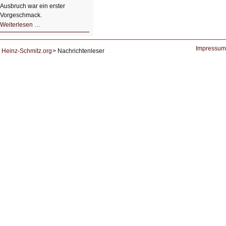
Ausbruch war ein erster
Vorgeschmack.
HIZ605:
Weiterlesen …
Der
Ausbruch
der
KI
Impressum
Heinz-Schmitz.org
Nachrichtenleser