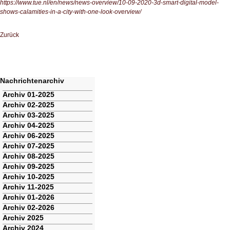
https://www.tue.nl/en/news/news-overview/10-09-2020-3d-smart-digital-model-
shows-calamities-in-a-city-with-one-look-overview/
Zurück
Nachrichtenarchiv
Navigation
Archiv 01-2025
überspringen
Archiv 02-2025
Archiv 03-2025
Archiv 04-2025
Archiv 06-2025
Archiv 07-2025
Archiv 08-2025
Archiv 09-2025
Archiv 10-2025
Archiv 11-2025
Archiv 01-2026
Archiv 02-2026
Archiv 2025
Archiv 2024