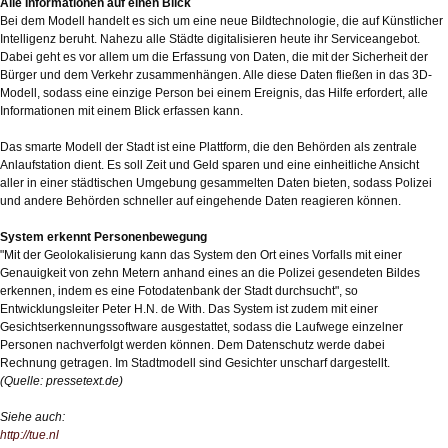
Alle Informationen auf einen Blick
Bei dem Modell handelt es sich um eine neue Bildtechnologie, die auf Künstlicher
Intelligenz beruht. Nahezu alle Städte digitalisieren heute ihr Serviceangebot.
Dabei geht es vor allem um die Erfassung von Daten, die mit der Sicherheit der
Bürger und dem Verkehr zusammenhängen. Alle diese Daten fließen in das 3D-
Modell, sodass eine einzige Person bei einem Ereignis, das Hilfe erfordert, alle
Informationen mit einem Blick erfassen kann.
Das smarte Modell der Stadt ist eine Plattform, die den Behörden als zentrale
Anlaufstation dient. Es soll Zeit und Geld sparen und eine einheitliche Ansicht
aller in einer städtischen Umgebung gesammelten Daten bieten, sodass Polizei
und andere Behörden schneller auf eingehende Daten reagieren können.
System erkennt Personenbewegung
"Mit der Geolokalisierung kann das System den Ort eines Vorfalls mit einer
Genauigkeit von zehn Metern anhand eines an die Polizei gesendeten Bildes
erkennen, indem es eine Fotodatenbank der Stadt durchsucht", so
Entwicklungsleiter Peter H.N. de With. Das System ist zudem mit einer
Gesichtserkennungssoftware ausgestattet, sodass die Laufwege einzelner
Personen nachverfolgt werden können. Dem Datenschutz werde dabei
Rechnung getragen. Im Stadtmodell sind Gesichter unscharf dargestellt.
(Quelle: pressetext.de)
Siehe auch:
http://tue.nl