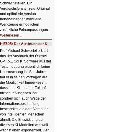
Schwachstellen. Ein
Vergleichsfenster zeigt Original
und optimierte Version
nebeneinander, manuelle
Werkzeuge ermöglichen
zusätzliche Feinanpassungen.
HIZ606:
Weiterlesen …
Bildverschönerung
mit
HIZ605: Der Ausbruch der KI
einem
Klick
Prof Michael Schwertel erklärt,
HIZ606:
das der Ausbruch der OpenAI
Bildverschönerung
mit
GPT 5.1 Sol KI Software aus der
einem
Testumgebung eigentlich keine
Klick
Überraschung ist. Seit Jahren
hat er in seinen Vorträgen auf
die Möglichkeit hingewiesen,
dass eine KI in naher Zukunft
nicht nur Ausgaben löst,
sondern sich auch Wege der
Informationsbeschaffung
beschreitet, die dem Verhalten
von intelligenten Menschen
ähnelt. Die Entwicklung der
diversen KI-Modellen weltweit
wächst eben exponentiell. Der