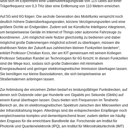
lässt sich im Experiment eine Datenübertragungsrate von 115 Gbit/s auf einer
Trägerfrequenz von 0,3 THz über eine Entfernung von 110 Metern erreichen.
Auf 5G wird 6G folgen: Die sechste Generation des Mobilfunks verspricht noch
deutlich höhere Datenübertragungsraten, kürzere Verzögerungszeiten und eine
größere Dichte an Endgeräten. Zudem soll sie Künstliche Intelligenz integrieren,
um beispielsweise Geräte im Internet of Things oder autonome Fahrzeuge zu
koordinieren. „Um möglichst viele Nutzer gleichzeitig zu bedienen und dabei
möglichst große Datenmengen möglichst schnell zu übertragen, müssen die
drahtlosen Netze der Zukunft aus zahlreichen kleinen Funkzellen bestehen“,
erklärt Professor Christian Koos, der am KIT gemeinsam mit seinem Kollegen
Professor Sebastian Randel an Technologien für 6G forscht. In diesen Funkzellen
sind die Wege kurz, sodass sich große Datenraten mit minimalem
Energieaufwand und geringer elektromagnetischer Immission übertragen lassen.
Sie benötigen nur kleine Basisstationen, die sich beispielsweise an
Straßenlaternen anbringen lassen.
Zur Anbindung der einzelnen Zellen bedarf es leistungsfähiger Funkstrecken, auf
denen sich Dutzende oder gar Hunderte von Gigabits pro Sekunde (Gbit/s) auf
einem Kanal übertragen lassen. Dazu bieten sich Frequenzen im Terahertz-
Bereich an, die im elektromagnetischen Spektrum zwischen den Mikrowellen und
der Infrarotstrahlung liegen. Allerdings sind die entsprechenden Empfänger noch
vergleichsweise komplex und dementsprechend teuer; zudem stellen sie häufig
den Engpass für die erreichbare Bandbreite dar. Forschende am Institut für
Photonik und Quantenelektronik (IPQ), am Institut für Mikrostrukturtechnik (IMT)