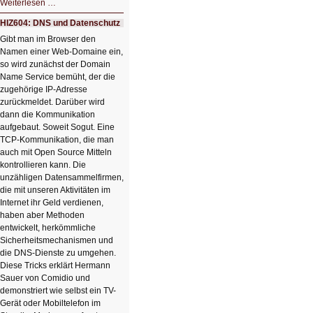
HIZ605:
Weiterlesen …
Der
Ausbruch
HIZ604: DNS und Datenschutz
der
KI
Gibt man im Browser den
Namen einer Web-Domaine ein,
so wird zunächst der Domain
Name Service bemüht, der die
zugehörige IP-Adresse
zurückmeldet. Darüber wird
dann die Kommunikation
aufgebaut. Soweit Sogut. Eine
TCP-Kommunikation, die man
auch mit Open Source Mitteln
kontrollieren kann. Die
unzähligen Datensammelfirmen,
die mit unseren Aktivitäten im
Internet ihr Geld verdienen,
haben aber Methoden
entwickelt, herkömmliche
Sicherheitsmechanismen und
die DNS-Dienste zu umgehen.
Diese Tricks erklärt Hermann
Sauer von Comidio und
demonstriert wie selbst ein TV-
Gerät oder Mobiltelefon im