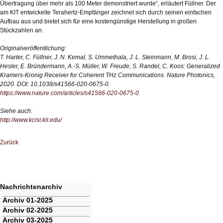
Übertragung über mehr als 100 Meter demonstriert wurde“, erläutert Füllner. Der
am KIT entwickelte Terahertz-Empfänger zeichnet sich durch seinen einfachen
Aufbau aus und bietet sich für eine kostengünstige Herstellung in großen
Stückzahlen an.
Originalveröffentlichung:
T. Harter, C. Füllner, J. N. Kemal, S. Ummethala, J. L. Steinmann, M. Brosi, J. L.
Hesler, E. Bründermann, A.-S. Müller, W. Freude, S. Randel, C. Koos: Generalized
Kramers-Kronig Receiver for Coherent THz Communications.
Nature Photonics,
2020. DOI: 10.1038/s41566-020-0675-0.
https://www.nature.com/articles/s41566-020-0675-0
Siehe auch:
http://www.kcist.kit.edu/
Zurück
Nachrichtenarchiv
Navigation
Archiv 01-2025
überspringen
Archiv 02-2025
Archiv 03-2025