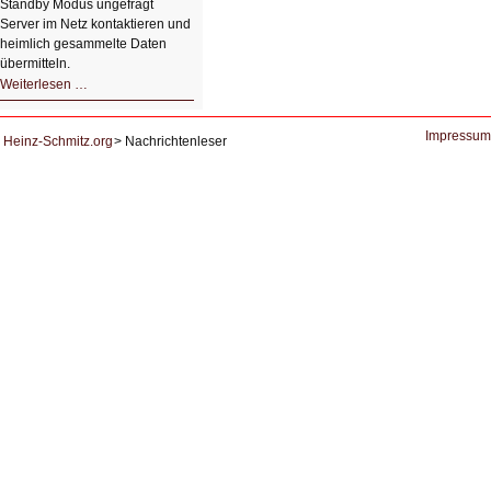
Standby Modus ungefragt
Server im Netz kontaktieren und
heimlich gesammelte Daten
übermitteln.
HIZ604:
Weiterlesen …
DNS
und
Datenschutz
Impressum
Heinz-Schmitz.org
Nachrichtenleser