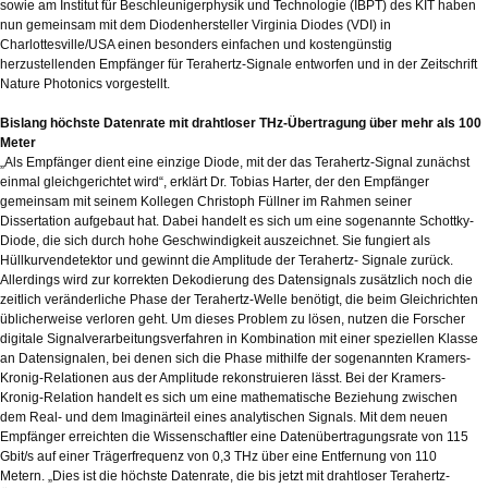
sowie am Institut für Beschleunigerphysik und Technologie (IBPT) des KIT haben
nun gemeinsam mit dem Diodenhersteller Virginia Diodes (VDI) in
Charlottesville/USA einen besonders einfachen und kostengünstig
herzustellenden Empfänger für Terahertz-Signale entworfen und in der Zeitschrift
Nature Photonics vorgestellt.
Bislang höchste Datenrate mit drahtloser THz-Übertragung über mehr als 100
Meter
„Als Empfänger dient eine einzige Diode, mit der das Terahertz-Signal zunächst
einmal gleichgerichtet wird“, erklärt Dr. Tobias Harter, der den Empfänger
gemeinsam mit seinem Kollegen Christoph Füllner im Rahmen seiner
Dissertation aufgebaut hat. Dabei handelt es sich um eine sogenannte Schottky-
Diode, die sich durch hohe Geschwindigkeit auszeichnet. Sie fungiert als
Hüllkurvendetektor und gewinnt die Amplitude der Terahertz- Signale zurück.
Allerdings wird zur korrekten Dekodierung des Datensignals zusätzlich noch die
zeitlich veränderliche Phase der Terahertz-Welle benötigt, die beim Gleichrichten
üblicherweise verloren geht. Um dieses Problem zu lösen, nutzen die Forscher
digitale Signalverarbeitungsverfahren in Kombination mit einer speziellen Klasse
an Datensignalen, bei denen sich die Phase mithilfe der sogenannten Kramers-
Kronig-Relationen aus der Amplitude rekonstruieren lässt. Bei der Kramers-
Kronig-Relation handelt es sich um eine mathematische Beziehung zwischen
dem Real- und dem Imaginärteil eines analytischen Signals. Mit dem neuen
Empfänger erreichten die Wissenschaftler eine Datenübertragungsrate von 115
Gbit/s auf einer Trägerfrequenz von 0,3 THz über eine Entfernung von 110
Metern. „Dies ist die höchste Datenrate, die bis jetzt mit drahtloser Terahertz-