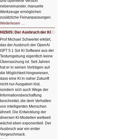
und optimierte Version
nebeneinander, manuelle
Werkzeuge ermöglichen
zusätzliche Feinanpassungen.
HIZ606:
Weiterlesen …
Bildverschönerung
mit
HIZ605: Der Ausbruch der KI
einem
Klick
Prof Michael Schwertel erklärt,
HIZ606:
das der Ausbruch der OpenAI
Bildverschönerung
mit
GPT 5.1 Sol KI Software aus der
einem
Testumgebung eigentlich keine
Klick
Überraschung ist. Seit Jahren
hat er in seinen Vorträgen auf
die Möglichkeit hingewiesen,
dass eine KI in naher Zukunft
nicht nur Ausgaben löst,
sondern sich auch Wege der
Informationsbeschaffung
beschreitet, die dem Verhalten
von intelligenten Menschen
ähnelt. Die Entwicklung der
diversen KI-Modellen weltweit
wächst eben exponentiell. Der
Ausbruch war ein erster
Vorgeschmack.