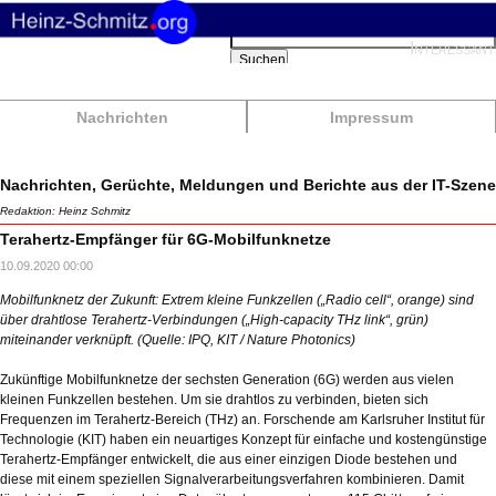
Suchbegriffe
Interessant
Suchen
Nachrichten
Impressum
Nachrichten, Gerüchte, Meldungen und Berichte aus der IT-Szene
Redaktion: Heinz Schmitz
Terahertz-Empfänger für 6G-Mobilfunknetze
10.09.2020 00:00
Mobilfunknetz der Zukunft: Extrem kleine Funkzellen („Radio cell“, orange) sind
über drahtlose Terahertz-Verbindungen („High-capacity THz link“, grün)
miteinander verknüpft.
(Quelle: IPQ, KIT / Nature Photonics)
Zukünftige Mobilfunknetze der sechsten Generation (6G) werden aus vielen
kleinen Funkzellen bestehen. Um sie drahtlos zu verbinden, bieten sich
Frequenzen im Terahertz-Bereich (THz) an. Forschende am Karlsruher Institut für
Technologie (KIT) haben ein neuartiges Konzept für einfache und kostengünstige
Terahertz-Empfänger entwickelt, die aus einer einzigen Diode bestehen und
diese mit einem speziellen Signalverarbeitungsverfahren kombinieren. Damit