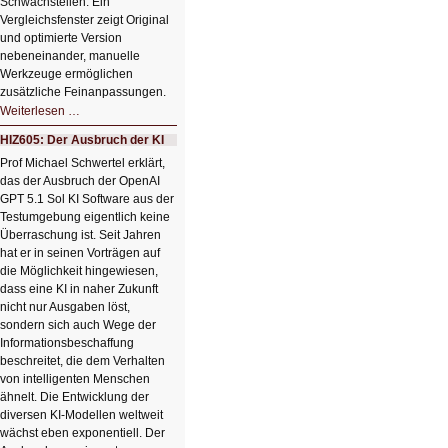
Schwachstellen. Ein
Vergleichsfenster zeigt Original
und optimierte Version
nebeneinander, manuelle
Werkzeuge ermöglichen
zusätzliche Feinanpassungen.
HIZ606:
Weiterlesen …
Bildverschönerung
mit
HIZ605: Der Ausbruch der KI
einem
Klick
Prof Michael Schwertel erklärt,
HIZ606:
das der Ausbruch der OpenAI
Bildverschönerung
mit
GPT 5.1 Sol KI Software aus der
einem
Testumgebung eigentlich keine
Klick
Überraschung ist. Seit Jahren
hat er in seinen Vorträgen auf
die Möglichkeit hingewiesen,
dass eine KI in naher Zukunft
nicht nur Ausgaben löst,
sondern sich auch Wege der
Informationsbeschaffung
beschreitet, die dem Verhalten
von intelligenten Menschen
ähnelt. Die Entwicklung der
diversen KI-Modellen weltweit
wächst eben exponentiell. Der