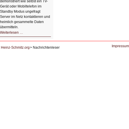
demonstriert wie selbst ein TV-
Gerät oder Mobiltelefon im
Standby Modus ungefragt
Server im Netz kontaktieren und
heimlich gesammelte Daten
übermitteln.
HIZ604:
Weiterlesen …
DNS
und
Datenschutz
Impressum
Heinz-Schmitz.org
Nachrichtenleser