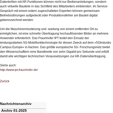
Datenbrillen mit AR-Funktionen können nicht nur Bedienanleitungen, sondern
auch virtuelle Bauteile in das Sichtfeld des Mitarbeiters einblenden. Im Service-
Gespräch mit einem extern zugeschalteten Experten können gemeinsam
Betriebsstörungen aufgedeckt oder Produktionsfehler am Bauteil digital
gekennzeichnet werden.
Um die Maschinenmusterung und -wartung von einem entfernten Ort zu
ermöglichen, ist eine schnelle Übertragung hochauflösender Bilder an mehrere
Anwender erforderlich. Das Fraunhofer IPT testet den Einsatz der
leistungsstarken 5G-Mobilfunktechnologie für diesen Zweck auf dem »5GIndustry
Campus Europe« in Aachen. Das größte europäische 5G- Forschungsnetz bietet
den Wissenschaftlern eine Bandbreite von zehn Gigabit pro Sekunde und erfüllt
damit alle wichtigen technischen Voraussetzungen zur AR-Datenübertragung.
Siehe auch:
http://www.ipt.fraunhofer.de/
Zurück
Nachrichtenarchiv
Navigation
Archiv 01-2025