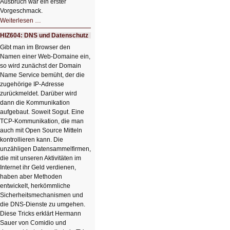
Ausbruch war ein erster
Vorgeschmack.
HIZ605:
Weiterlesen …
Der
Ausbruch
HIZ604: DNS und Datenschutz
der
KI
Gibt man im Browser den
Namen einer Web-Domaine ein,
so wird zunächst der Domain
Name Service bemüht, der die
zugehörige IP-Adresse
zurückmeldet. Darüber wird
dann die Kommunikation
aufgebaut. Soweit Sogut. Eine
TCP-Kommunikation, die man
auch mit Open Source Mitteln
kontrollieren kann. Die
unzähligen Datensammelfirmen,
die mit unseren Aktivitäten im
Internet ihr Geld verdienen,
haben aber Methoden
entwickelt, herkömmliche
Sicherheitsmechanismen und
die DNS-Dienste zu umgehen.
Diese Tricks erklärt Hermann
Sauer von Comidio und