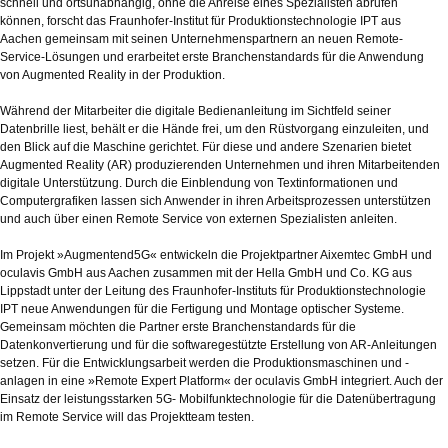
schnell und ortsunabhängig, ohne die Anreise eines Spezialisten abrufen
können, forscht das Fraunhofer-Institut für Produktionstechnologie IPT aus
Aachen gemeinsam mit seinen Unternehmenspartnern an neuen Remote-
Service-Lösungen und erarbeitet erste Branchenstandards für die Anwendung
von Augmented Reality in der Produktion.
Während der Mitarbeiter die digitale Bedienanleitung im Sichtfeld seiner
Datenbrille liest, behält er die Hände frei, um den Rüstvorgang einzuleiten, und
den Blick auf die Maschine gerichtet. Für diese und andere Szenarien bietet
Augmented Reality (AR) produzierenden Unternehmen und ihren Mitarbeitenden
digitale Unterstützung. Durch die Einblendung von Textinformationen und
Computergrafiken lassen sich Anwender in ihren Arbeitsprozessen unterstützen
und auch über einen Remote Service von externen Spezialisten anleiten.
Im Projekt »Augmentend5G« entwickeln die Projektpartner Aixemtec GmbH und
oculavis GmbH aus Aachen zusammen mit der Hella GmbH und Co. KG aus
Lippstadt unter der Leitung des Fraunhofer-Instituts für Produktionstechnologie
IPT neue Anwendungen für die Fertigung und Montage optischer Systeme.
Gemeinsam möchten die Partner erste Branchenstandards für die
Datenkonvertierung und für die softwaregestützte Erstellung von AR-Anleitungen
setzen. Für die Entwicklungsarbeit werden die Produktionsmaschinen und -
anlagen in eine »Remote Expert Platform« der oculavis GmbH integriert. Auch der
Einsatz der leistungsstarken 5G- Mobilfunktechnologie für die Datenübertragung
im Remote Service will das Projektteam testen.