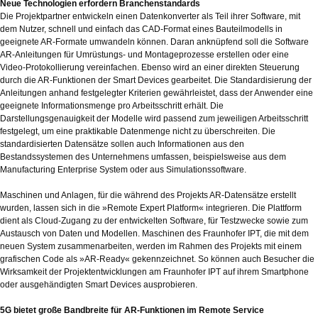
Neue Technologien erfordern Branchenstandards
Die Projektpartner entwickeln einen Datenkonverter als Teil ihrer Software, mit
dem Nutzer, schnell und einfach das CAD-Format eines Bauteilmodells in
geeignete AR-Formate umwandeln können. Daran anknüpfend soll die Software
AR-Anleitungen für Umrüstungs- und Montageprozesse erstellen oder eine
Video-Protokollierung vereinfachen. Ebenso wird an einer direkten Steuerung
durch die AR-Funktionen der Smart Devices gearbeitet. Die Standardisierung der
Anleitungen anhand festgelegter Kriterien gewährleistet, dass der Anwender eine
geeignete Informationsmenge pro Arbeitsschritt erhält. Die
Darstellungsgenauigkeit der Modelle wird passend zum jeweiligen Arbeitsschritt
festgelegt, um eine praktikable Datenmenge nicht zu überschreiten. Die
standardisierten Datensätze sollen auch Informationen aus den
Bestandssystemen des Unternehmens umfassen, beispielsweise aus dem
Manufacturing Enterprise System oder aus Simulationssoftware.
Maschinen und Anlagen, für die während des Projekts AR-Datensätze erstellt
wurden, lassen sich in die »Remote Expert Platform« integrieren. Die Plattform
dient als Cloud-Zugang zu der entwickelten Software, für Testzwecke sowie zum
Austausch von Daten und Modellen. Maschinen des Fraunhofer IPT, die mit dem
neuen System zusammenarbeiten, werden im Rahmen des Projekts mit einem
grafischen Code als »AR-Ready« gekennzeichnet. So können auch Besucher die
Wirksamkeit der Projektentwicklungen am Fraunhofer IPT auf ihrem Smartphone
oder ausgehändigten Smart Devices ausprobieren.
5G bietet große Bandbreite für AR-Funktionen im Remote Service