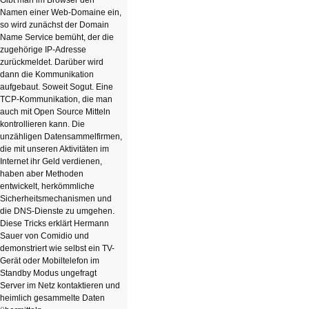
Gibt man im Browser den
Namen einer Web-Domaine ein,
so wird zunächst der Domain
Name Service bemüht, der die
zugehörige IP-Adresse
zurückmeldet. Darüber wird
dann die Kommunikation
aufgebaut. Soweit Sogut. Eine
TCP-Kommunikation, die man
auch mit Open Source Mitteln
kontrollieren kann. Die
unzähligen Datensammelfirmen,
die mit unseren Aktivitäten im
Internet ihr Geld verdienen,
haben aber Methoden
entwickelt, herkömmliche
Sicherheitsmechanismen und
die DNS-Dienste zu umgehen.
Diese Tricks erklärt Hermann
Sauer von Comidio und
demonstriert wie selbst ein TV-
Gerät oder Mobiltelefon im
Standby Modus ungefragt
Server im Netz kontaktieren und
heimlich gesammelte Daten