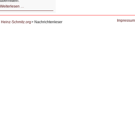
übermitteln.
HIZ604:
Weiterlesen …
DNS
und
Datenschutz
Impressum
Heinz-Schmitz.org
Nachrichtenleser