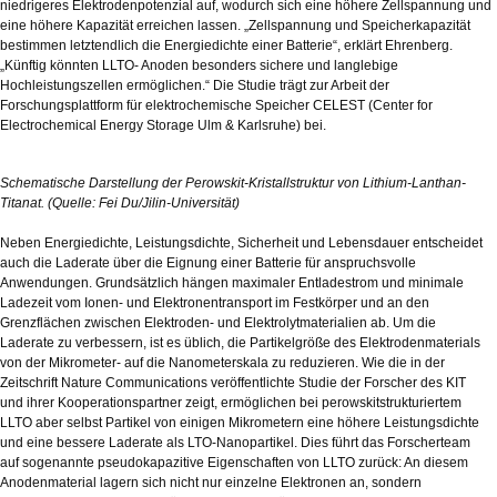
niedrigeres Elektrodenpotenzial auf, wodurch sich eine höhere Zellspannung und
eine höhere Kapazität erreichen lassen. „Zellspannung und Speicherkapazität
bestimmen letztendlich die Energiedichte einer Batterie“, erklärt Ehrenberg.
„Künftig könnten LLTO- Anoden besonders sichere und langlebige
Hochleistungszellen ermöglichen.“ Die Studie trägt zur Arbeit der
Forschungsplattform für elektrochemische Speicher CELEST (Center for
Electrochemical Energy Storage Ulm & Karlsruhe) bei.
Schematische Darstellung der Perowskit-Kristallstruktur von Lithium-Lanthan-
Titanat. (Quelle: Fei Du/Jilin-Universität)
Neben Energiedichte, Leistungsdichte, Sicherheit und Lebensdauer entscheidet
auch die Laderate über die Eignung einer Batterie für anspruchsvolle
Anwendungen. Grundsätzlich hängen maximaler Entladestrom und minimale
Ladezeit vom Ionen- und Elektronentransport im Festkörper und an den
Grenzflächen zwischen Elektroden- und Elektrolytmaterialien ab. Um die
Laderate zu verbessern, ist es üblich, die Partikelgröße des Elektrodenmaterials
von der Mikrometer- auf die Nanometerskala zu reduzieren. Wie die in der
Zeitschrift Nature Communications veröffentlichte Studie der Forscher des KIT
und ihrer Kooperationspartner zeigt, ermöglichen bei perowskitstrukturiertem
LLTO aber selbst Partikel von einigen Mikrometern eine höhere Leistungsdichte
und eine bessere Laderate als LTO-Nanopartikel. Dies führt das Forscherteam
auf sogenannte pseudokapazitive Eigenschaften von LLTO zurück: An diesem
Anodenmaterial lagern sich nicht nur einzelne Elektronen an, sondern