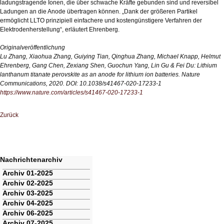
ladungstragende Ionen, die über schwache Kräfte gebunden sind und reversibel
Ladungen an die Anode übertragen können. „Dank der größeren Partikel
ermöglicht LLTO prinzipiell einfachere und kostengünstigere Verfahren der
Elektrodenherstellung“, erläutert Ehrenberg.
Originalveröffentlichung
Lu Zhang, Xiaohua Zhang, Guiying Tian, Qinghua Zhang, Michael Knapp, Helmut
Ehrenberg, Gang Chen, Zexiang Shen, Guochun Yang, Lin Gu & Fei Du: Lithium
lanthanum titanate perovskite as an anode for lithium ion batteries. Nature
Communications, 2020. DOI: 10.1038/s41467-020-17233-1
https://www.nature.com/articles/s41467-020-17233-1
Zurück
Nachrichtenarchiv
Navigation
Archiv 01-2025
überspringen
Archiv 02-2025
Archiv 03-2025
Archiv 04-2025
Archiv 06-2025
Archiv 07-2025