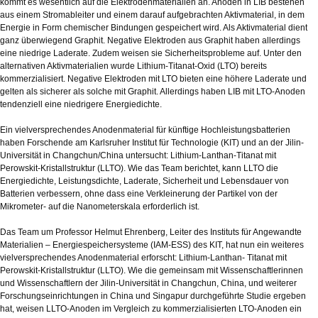
kommt es wesentlich auf die Elektrodenmaterialien an. Anoden in LIB bestehen
aus einem Stromableiter und einem darauf aufgebrachten Aktivmaterial, in dem
Energie in Form chemischer Bindungen gespeichert wird. Als Aktivmaterial dient
ganz überwiegend Graphit. Negative Elektroden aus Graphit haben allerdings
eine niedrige Laderate. Zudem weisen sie Sicherheitsprobleme auf. Unter den
alternativen Aktivmaterialien wurde Lithium-Titanat-Oxid (LTO) bereits
kommerzialisiert. Negative Elektroden mit LTO bieten eine höhere Laderate und
gelten als sicherer als solche mit Graphit. Allerdings haben LIB mit LTO-Anoden
tendenziell eine niedrigere Energiedichte.
Ein vielversprechendes Anodenmaterial für künftige Hochleistungsbatterien
haben Forschende am Karlsruher Institut für Technologie (KIT) und an der Jilin-
Universität in Changchun/China untersucht: Lithium-Lanthan-Titanat mit
Perowskit-Kristallstruktur (LLTO). Wie das Team berichtet, kann LLTO die
Energiedichte, Leistungsdichte, Laderate, Sicherheit und Lebensdauer von
Batterien verbessern, ohne dass eine Verkleinerung der Partikel von der
Mikrometer- auf die Nanometerskala erforderlich ist.
Das Team um Professor Helmut Ehrenberg, Leiter des Instituts für Angewandte
Materialien – Energiespeichersysteme (IAM-ESS) des KIT, hat nun ein weiteres
vielversprechendes Anodenmaterial erforscht: Lithium-Lanthan- Titanat mit
Perowskit-Kristallstruktur (LLTO). Wie die gemeinsam mit Wissenschaftlerinnen
und Wissenschaftlern der Jilin-Universität in Changchun, China, und weiterer
Forschungseinrichtungen in China und Singapur durchgeführte Studie ergeben
hat, weisen LLTO-Anoden im Vergleich zu kommerzialisierten LTO-Anoden ein