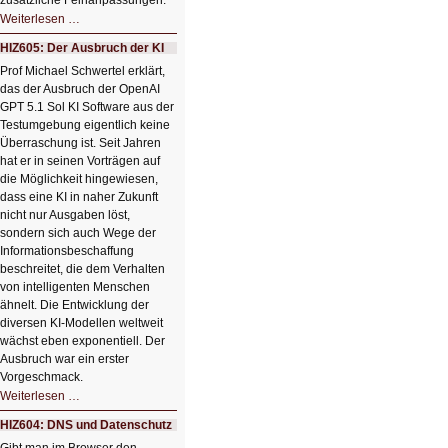
zusätzliche Feinanpassungen.
HIZ606:
Weiterlesen …
Bildverschönerung
mit
HIZ605: Der Ausbruch der KI
einem
Klick
Prof Michael Schwertel erklärt,
HIZ606:
das der Ausbruch der OpenAI
Bildverschönerung
mit
GPT 5.1 Sol KI Software aus der
einem
Testumgebung eigentlich keine
Klick
Überraschung ist. Seit Jahren
hat er in seinen Vorträgen auf
die Möglichkeit hingewiesen,
dass eine KI in naher Zukunft
nicht nur Ausgaben löst,
sondern sich auch Wege der
Informationsbeschaffung
beschreitet, die dem Verhalten
von intelligenten Menschen
ähnelt. Die Entwicklung der
diversen KI-Modellen weltweit
wächst eben exponentiell. Der
Ausbruch war ein erster
Vorgeschmack.
HIZ605:
Weiterlesen …
Der
Ausbruch
HIZ604: DNS und Datenschutz
der
KI