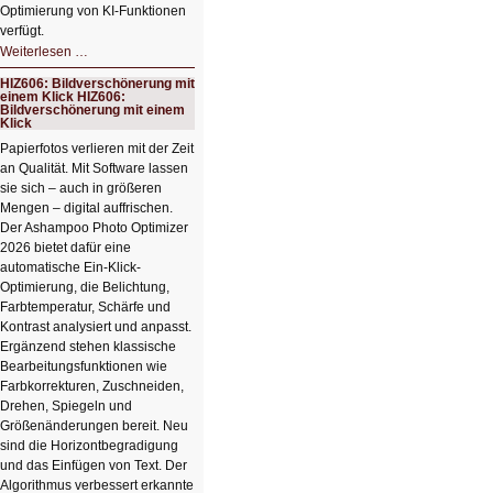
Optimierung von KI-Funktionen
verfügt.
HIZ607:
Weiterlesen …
Schicker
kompakter
HIZ606: Bildverschönerung mit
Rechenturbo
einem Klick HIZ606:
Bildverschönerung mit einem
Klick
Papierfotos verlieren mit der Zeit
an Qualität. Mit Software lassen
sie sich – auch in größeren
Mengen – digital auffrischen.
Der Ashampoo Photo Optimizer
2026 bietet dafür eine
automatische Ein-Klick-
Optimierung, die Belichtung,
Farbtemperatur, Schärfe und
Kontrast analysiert und anpasst.
Ergänzend stehen klassische
Bearbeitungsfunktionen wie
Farbkorrekturen, Zuschneiden,
Drehen, Spiegeln und
Größenänderungen bereit. Neu
sind die Horizontbegradigung
und das Einfügen von Text. Der
Algorithmus verbessert erkannte