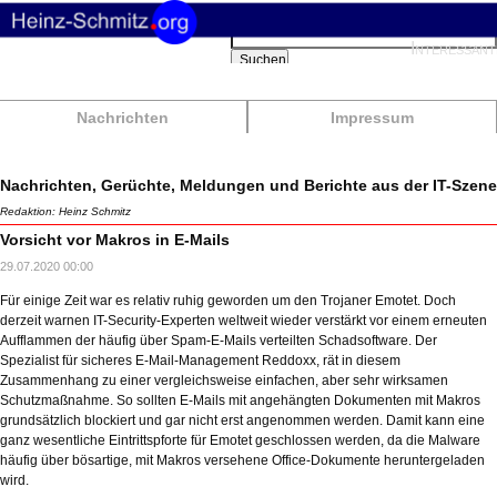
Suchbegriffe
Interessant
Suchen
Nachrichten
Impressum
Nachrichten, Gerüchte, Meldungen und Berichte aus der IT-Szene
Redaktion: Heinz Schmitz
Vorsicht vor Makros in E-Mails
29.07.2020 00:00
Für einige Zeit war es relativ ruhig geworden um den Trojaner Emotet. Doch
derzeit warnen IT-Security-Experten weltweit wieder verstärkt vor einem erneuten
Aufflammen der häufig über Spam-E-Mails verteilten Schadsoftware. Der
Spezialist für sicheres E-Mail-Management Reddoxx, rät in diesem
Zusammenhang zu einer vergleichsweise einfachen, aber sehr wirksamen
Schutzmaßnahme. So sollten E-Mails mit angehängten Dokumenten mit Makros
grundsätzlich blockiert und gar nicht erst angenommen werden. Damit kann eine
ganz wesentliche Eintrittspforte für Emotet geschlossen werden, da die Malware
häufig über bösartige, mit Makros versehene Office-Dokumente heruntergeladen
wird.