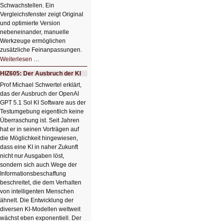
Schwachstellen. Ein
Vergleichsfenster zeigt Original
und optimierte Version
nebeneinander, manuelle
Werkzeuge ermöglichen
zusätzliche Feinanpassungen.
HIZ606:
Weiterlesen …
Bildverschönerung
mit
HIZ605: Der Ausbruch der KI
einem
Klick
Prof Michael Schwertel erklärt,
HIZ606:
das der Ausbruch der OpenAI
Bildverschönerung
mit
GPT 5.1 Sol KI Software aus der
einem
Testumgebung eigentlich keine
Klick
Überraschung ist. Seit Jahren
hat er in seinen Vorträgen auf
die Möglichkeit hingewiesen,
dass eine KI in naher Zukunft
nicht nur Ausgaben löst,
sondern sich auch Wege der
Informationsbeschaffung
beschreitet, die dem Verhalten
von intelligenten Menschen
ähnelt. Die Entwicklung der
diversen KI-Modellen weltweit
wächst eben exponentiell. Der