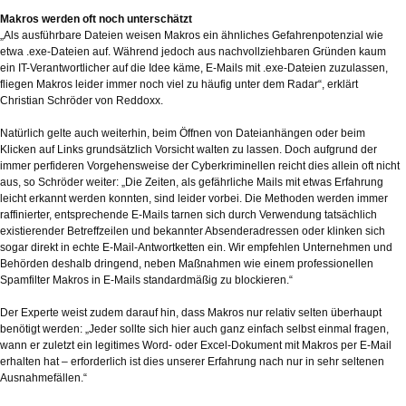
Makros werden oft noch unterschätzt
„Als ausführbare Dateien weisen Makros ein ähnliches Gefahrenpotenzial wie
etwa .exe-Dateien auf. Während jedoch aus nachvollziehbaren Gründen kaum
ein IT-Verantwortlicher auf die Idee käme, E-Mails mit .exe-Dateien zuzulassen,
fliegen Makros leider immer noch viel zu häufig unter dem Radar“, erklärt
Christian Schröder von Reddoxx.
Natürlich gelte auch weiterhin, beim Öffnen von Dateianhängen oder beim
Klicken auf Links grundsätzlich Vorsicht walten zu lassen. Doch aufgrund der
immer perfideren Vorgehensweise der Cyberkriminellen reicht dies allein oft nicht
aus, so Schröder weiter: „Die Zeiten, als gefährliche Mails mit etwas Erfahrung
leicht erkannt werden konnten, sind leider vorbei. Die Methoden werden immer
raffinierter, entsprechende E-Mails tarnen sich durch Verwendung tatsächlich
existierender Betreffzeilen und bekannter Absenderadressen oder klinken sich
sogar direkt in echte E-Mail-Antwortketten ein. Wir empfehlen Unternehmen und
Behörden deshalb dringend, neben Maßnahmen wie einem professionellen
Spamfilter Makros in E-Mails standardmäßig zu blockieren.“
Der Experte weist zudem darauf hin, dass Makros nur relativ selten überhaupt
benötigt werden: „Jeder sollte sich hier auch ganz einfach selbst einmal fragen,
wann er zuletzt ein legitimes Word- oder Excel-Dokument mit Makros per E-Mail
erhalten hat – erforderlich ist dies unserer Erfahrung nach nur in sehr seltenen
Ausnahmefällen.“