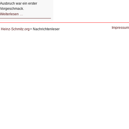
Ausbruch war ein erster
Vorgeschmack.
HIZ605:
Weiterlesen …
Der
Ausbruch
der
KI
Impressum
Heinz-Schmitz.org
Nachrichtenleser