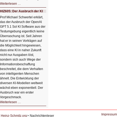
HIZ606:
Weiterlesen …
Bildverschönerung
mit
HIZ605: Der Ausbruch der KI
einem
Klick
Prof Michael Schwertel erklärt,
HIZ606:
das der Ausbruch der OpenAI
Bildverschönerung
mit
GPT 5.1 Sol KI Software aus der
einem
Testumgebung eigentlich keine
Klick
Überraschung ist. Seit Jahren
hat er in seinen Vorträgen auf
die Möglichkeit hingewiesen,
dass eine KI in naher Zukunft
nicht nur Ausgaben löst,
sondern sich auch Wege der
Informationsbeschaffung
beschreitet, die dem Verhalten
von intelligenten Menschen
ähnelt. Die Entwicklung der
diversen KI-Modellen weltweit
wächst eben exponentiell. Der
Ausbruch war ein erster
Vorgeschmack.
HIZ605:
Weiterlesen …
Der
Ausbruch
der
KI
Impressum
Heinz-Schmitz.org
Nachrichtenleser