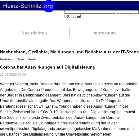
Suchbegriffe
Interessant
Suchen
Nachrichten
Impressum
Nachrichten, Gerüchte, Meldungen und Berichte aus der IT-Szene
Redaktion: Heinz Schmitz
Corona hat Auswirkungen auf Digitalisierung
13.06.2020 00:00
Weniger Verkehr, mehr Datenverbrauch und ein größeres Interesse an regionalen
Angeboten: Die Corona-Pandemie hat das Bewegungs- und Konsumverhalten
der Bürger in Deutschland geändert. Dies hat deutliche Auswirkungen auf die
Umwelt – positiv wie negativ. Das Wuppertal Institut und die Prüfungs- und
Beratungsgesellschaft EY (Ernst & Young) haben diese Auswirkungen in der
Studie „Zwischenbilanz COVID-19: Umweltpolitik und Digitalisierung“ untersucht.
Die Studie ist eine erste Zwischenbilanz der Auswirkungen der Corona-
Pandemie. Sie soll als Grundlage für die Weiterentwicklung der in der
umweltpolitischen Digitalagenda zusammengefassten Maßnahmen dienen und
die Chancen der Digitalisierung für die Umweltpolitik hervorheben.