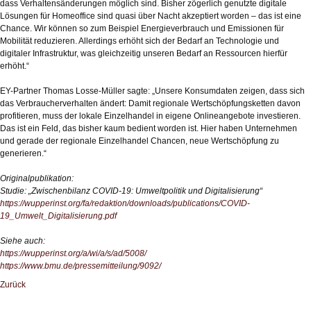
dass Verhaltensänderungen möglich sind. Bisher zögerlich genutzte digitale
Lösungen für Homeoffice sind quasi über Nacht akzeptiert worden – das ist eine
Chance. Wir können so zum Beispiel Energieverbrauch und Emissionen für
Mobilität reduzieren. Allerdings erhöht sich der Bedarf an Technologie und
digitaler Infrastruktur, was gleichzeitig unseren Bedarf an Ressourcen hierfür
erhöht.“
EY-Partner Thomas Losse-Müller sagte: „Unsere Konsumdaten zeigen, dass sich
das Verbraucherverhalten ändert: Damit regionale Wertschöpfungsketten davon
profitieren, muss der lokale Einzelhandel in eigene Onlineangebote investieren.
Das ist ein Feld, das bisher kaum bedient worden ist. Hier haben Unternehmen
und gerade der regionale Einzelhandel Chancen, neue Wertschöpfung zu
generieren.“
Originalpublikation:
Studie: „Zwischenbilanz COVID-19: Umweltpolitik und Digitalisierung“
https://wupperinst.org/fa/redaktion/downloads/publications/COVID-
19_Umwelt_Digitalisierung.pdf
Siehe auch:
https://wupperinst.org/a/wi/a/s/ad/5008/
https://www.bmu.de/pressemitteilung/9092/
Zurück