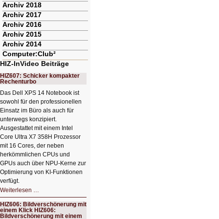
Archiv 2018
Archiv 2017
Archiv 2016
Archiv 2015
Archiv 2014
Computer:Club²
HIZ-InVideo Beiträge
HIZ607: Schicker kompakter
Rechenturbo
Das Dell XPS 14 Notebook ist
sowohl für den professionellen
Einsatz im Büro als auch für
unterwegs konzipiert.
Ausgestattet mit einem Intel
Core Ultra X7 358H Prozessor
mit 16 Cores, der neben
herkömmlichen CPUs und
GPUs auch über NPU-Kerne zur
Optimierung von KI-Funktionen
verfügt.
HIZ607:
Weiterlesen …
Schicker
kompakter
HIZ606: Bildverschönerung mit
Rechenturbo
einem Klick HIZ606:
Bildverschönerung mit einem