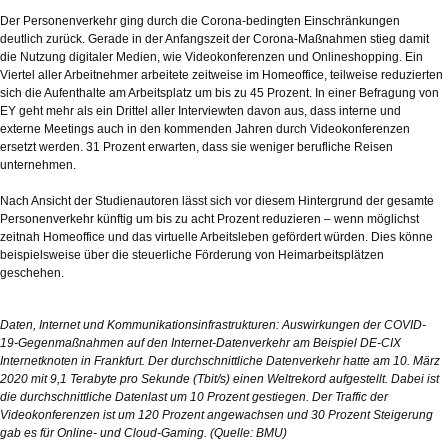
Der Personenverkehr ging durch die Corona-bedingten Einschränkungen
deutlich zurück. Gerade in der Anfangszeit der Corona-Maßnahmen stieg damit
die Nutzung digitaler Medien, wie Videokonferenzen und Onlineshopping. Ein
Viertel aller Arbeitnehmer arbeitete zeitweise im Homeoffice, teilweise reduzierten
sich die Aufenthalte am Arbeitsplatz um bis zu 45 Prozent. In einer Befragung von
EY geht mehr als ein Drittel aller Interviewten davon aus, dass interne und
externe Meetings auch in den kommenden Jahren durch Videokonferenzen
ersetzt werden. 31 Prozent erwarten, dass sie weniger berufliche Reisen
unternehmen.
Nach Ansicht der Studienautoren lässt sich vor diesem Hintergrund der gesamte
Personenverkehr künftig um bis zu acht Prozent reduzieren – wenn möglichst
zeitnah Homeoffice und das virtuelle Arbeitsleben gefördert würden. Dies könne
beispielsweise über die steuerliche Förderung von Heimarbeitsplätzen
geschehen.
Daten, Internet und Kommunikationsinfrastrukturen: Auswirkungen der COVID-
19-Gegenmaßnahmen auf den Internet-Datenverkehr am Beispiel DE-CIX
Internetknoten in Frankfurt. Der durchschnittliche Datenverkehr hatte am 10. März
2020 mit 9,1 Terabyte pro Sekunde (Tbit/s) einen Weltrekord aufgestellt. Dabei ist
die durchschnittliche Datenlast um 10 Prozent gestiegen. Der Traffic der
Videokonferenzen ist um 120 Prozent angewachsen und 30 Prozent Steigerung
gab es für Online- und Cloud-Gaming. (Quelle: BMU)