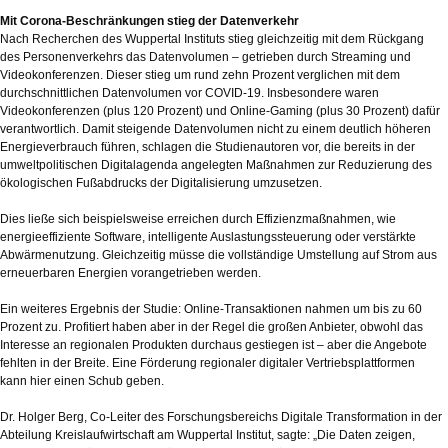
Mit Corona-Beschränkungen stieg der Datenverkehr
Nach Recherchen des Wuppertal Instituts stieg gleichzeitig mit dem Rückgang
des Personenverkehrs das Datenvolumen – getrieben durch Streaming und
Videokonferenzen. Dieser stieg um rund zehn Prozent verglichen mit dem
durchschnittlichen Datenvolumen vor COVID-19. Insbesondere waren
Videokonferenzen (plus 120 Prozent) und Online-Gaming (plus 30 Prozent) dafür
verantwortlich. Damit steigende Datenvolumen nicht zu einem deutlich höheren
Energieverbrauch führen, schlagen die Studienautoren vor, die bereits in der
umweltpolitischen Digitalagenda angelegten Maßnahmen zur Reduzierung des
ökologischen Fußabdrucks der Digitalisierung umzusetzen.
Dies ließe sich beispielsweise erreichen durch Effizienzmaßnahmen, wie
energieeffiziente Software, intelligente Auslastungssteuerung oder verstärkte
Abwärmenutzung. Gleichzeitig müsse die vollständige Umstellung auf Strom aus
erneuerbaren Energien vorangetrieben werden.
Ein weiteres Ergebnis der Studie: Online-Transaktionen nahmen um bis zu 60
Prozent zu. Profitiert haben aber in der Regel die großen Anbieter, obwohl das
Interesse an regionalen Produkten durchaus gestiegen ist – aber die Angebote
fehlten in der Breite. Eine Förderung regionaler digitaler Vertriebsplattformen
kann hier einen Schub geben.
Dr. Holger Berg, Co-Leiter des Forschungsbereichs Digitale Transformation in der
Abteilung Kreislaufwirtschaft am Wuppertal Institut, sagte: „Die Daten zeigen,