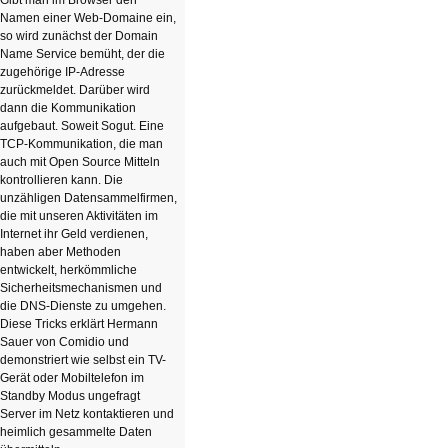
Gibt man im Browser den
Namen einer Web-Domaine ein,
so wird zunächst der Domain
Name Service bemüht, der die
zugehörige IP-Adresse
zurückmeldet. Darüber wird
dann die Kommunikation
aufgebaut. Soweit Sogut. Eine
TCP-Kommunikation, die man
auch mit Open Source Mitteln
kontrollieren kann. Die
unzähligen Datensammelfirmen,
die mit unseren Aktivitäten im
Internet ihr Geld verdienen,
haben aber Methoden
entwickelt, herkömmliche
Sicherheitsmechanismen und
die DNS-Dienste zu umgehen.
Diese Tricks erklärt Hermann
Sauer von Comidio und
demonstriert wie selbst ein TV-
Gerät oder Mobiltelefon im
Standby Modus ungefragt
Server im Netz kontaktieren und
heimlich gesammelte Daten