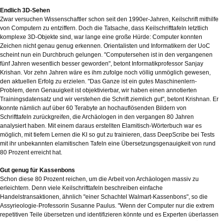
Endlich 3D-Sehen
Zwar versuchen Wissenschaftler schon seit den 1990er-Jahren, Keilschrift mithilfe
von Computern zu entziffern. Doch die Tatsache, dass Keilschrifttafeln letztlich
komplexe 3D-Objekte sind, war lange eine große Hürde: Computer konnten
Zeichen nicht genau genug erkennen. Orientalisten und Informatikern der UoC
scheint nun ein Durchbruch gelungen. "Computersehen ist in den vergangenen
fünf Jahren wesentlich besser geworden", betont Informatikprofessor Sanjay
Krishan. Vor zehn Jahren wäre es ihm zufolge noch völlig unmöglich gewesen,
den aktuellen Erfolg zu erzielen. "Das Ganze ist ein gutes Maschinenlern-
Problem, denn Genauigkeit ist objektivierbar, wir haben einen annotierten
Trainingsdatensatz und wir verstehen die Schrift ziemlich gut", betont Krishnan. Er
konnte nämlich auf über 60 Terabyte an hochauflösenden Bildern von
Schrifttafeln zurückgreifen, die Archäologen in den vergangen 80 Jahren
analysiert haben. Mit einem daraus erstellten Elamitisch-Wörterbuch war es
möglich, mit tiefem Lernen die KI so gut zu trainieren, dass DeepScribe bei Tests
mit ihr unbekannten elamitischen Tafeln eine Übersetzungsgenauigkeit von rund
80 Prozent erreicht hat.
Gut genug für Kassenbons
Schon diese 80 Prozent reichen, um die Arbeit von Archäologen massiv zu
erleichtern. Denn viele Keilschrifttafeln beschreiben einfache
Handelstransaktionen, ähnlich "einer Schachtel Walmart-Kassenbons", so die
Assyrieologie-Professorin Susanne Paulus. "Wenn der Computer nur die extrem
repetitiven Teile übersetzen und identifizieren könnte und es Experten überlassen