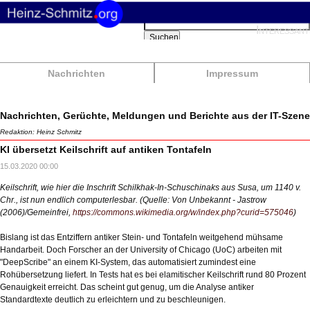
Suchbegriffe
Interessant
Suchen
Nachrichten
Impressum
Nachrichten, Gerüchte, Meldungen und Berichte aus der IT-Szene
Redaktion: Heinz Schmitz
KI übersetzt Keilschrift auf antiken Tontafeln
15.03.2020 00:00
Keilschrift, wie hier die Inschrift Schilkhak-In-Schuschinaks aus Susa, um 1140 v.
Chr., ist nun endlich computerlesbar. (Quelle: Von Unbekannt - Jastrow
(2006)/Gemeinfrei,
https://commons.wikimedia.org/w/index.php?curid=575046
)
Bislang ist das Entziffern antiker Stein- und Tontafeln weitgehend mühsame
Handarbeit. Doch Forscher an der University of Chicago (UoC) arbeiten mit
"DeepScribe" an einem KI-System, das automatisiert zumindest eine
Rohübersetzung liefert. In Tests hat es bei elamitischer Keilschrift rund 80 Prozent
Genauigkeit erreicht. Das scheint gut genug, um die Analyse antiker
Standardtexte deutlich zu erleichtern und zu beschleunigen.