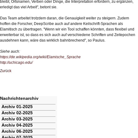
bleibt, Ortsnamen, Verben oder Dinge, die Interpretation erfordern, zu ergänzen,
erledigt das viel Arbeit", betont sie.
Das Team arbeitet trotzdem daran, die Genauigkeit weiter zu steigern. Zudem
hoffen die Forscher, DeepScribe auch auf andere Keilschrift-Sprachen als
Elamitisch zu übertragen. "Wenn wir ein Tool schaffen könnten, dass flexibel und
erweiterbar ist, so dass es sich auch auf verschiedene Schriften und Zeitepochen
ausdehnen kann, wäre das wirklich bahnbrechend", so Paulus.
Siehe auch:
https://de.wikipedia.org/wiki/Elamische_Sprache
http://uchicago.edu/
Zurück
Nachrichtenarchiv
Navigation
Archiv 01-2025
überspringen
Archiv 02-2025
Archiv 03-2025
Archiv 04-2025
Archiv 06-2025
Archiv 07-2025