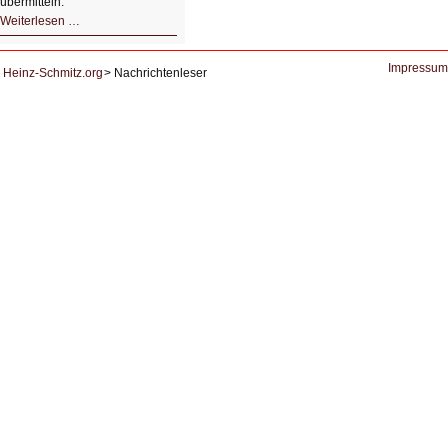
übermitteln.
HIZ604:
Weiterlesen …
DNS
und
Datenschutz
Impressum
Heinz-Schmitz.org
Nachrichtenleser