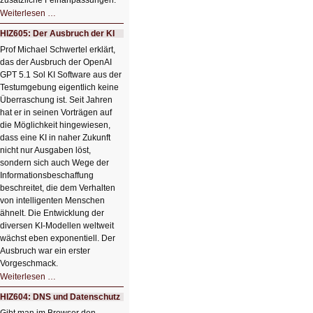
zusätzliche Feinanpassungen.
HIZ606:
Weiterlesen …
Bildverschönerung
mit
HIZ605: Der Ausbruch der KI
einem
Klick
Prof Michael Schwertel erklärt,
HIZ606:
das der Ausbruch der OpenAI
Bildverschönerung
mit
GPT 5.1 Sol KI Software aus der
einem
Testumgebung eigentlich keine
Klick
Überraschung ist. Seit Jahren
hat er in seinen Vorträgen auf
die Möglichkeit hingewiesen,
dass eine KI in naher Zukunft
nicht nur Ausgaben löst,
sondern sich auch Wege der
Informationsbeschaffung
beschreitet, die dem Verhalten
von intelligenten Menschen
ähnelt. Die Entwicklung der
diversen KI-Modellen weltweit
wächst eben exponentiell. Der
Ausbruch war ein erster
Vorgeschmack.
HIZ605:
Weiterlesen …
Der
Ausbruch
HIZ604: DNS und Datenschutz
der
KI