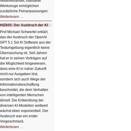
nebeneinander, manuelle
Werkzeuge ermöglichen
zusätzliche Feinanpassungen.
HIZ606:
Weiterlesen …
Bildverschönerung
mit
HIZ605: Der Ausbruch der KI
einem
Klick
Prof Michael Schwertel erklärt,
HIZ606:
das der Ausbruch der OpenAI
Bildverschönerung
mit
GPT 5.1 Sol KI Software aus der
einem
Testumgebung eigentlich keine
Klick
Überraschung ist. Seit Jahren
hat er in seinen Vorträgen auf
die Möglichkeit hingewiesen,
dass eine KI in naher Zukunft
nicht nur Ausgaben löst,
sondern sich auch Wege der
Informationsbeschaffung
beschreitet, die dem Verhalten
von intelligenten Menschen
ähnelt. Die Entwicklung der
diversen KI-Modellen weltweit
wächst eben exponentiell. Der
Ausbruch war ein erster
Vorgeschmack.
HIZ605:
Weiterlesen …
Der