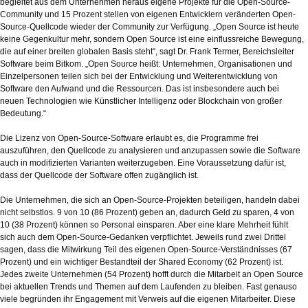
begleitet aus dem Unternehmen heraus eigene Projekte für die Open-Source-
Community und 15 Prozent stellen von eigenen Entwicklern veränderten Open-
Source-Quellcode wieder der Community zur Verfügung. „Open Source ist heute
keine Gegenkultur mehr, sondern Open Source ist eine einflussreiche Bewegung,
die auf einer breiten globalen Basis steht“, sagt Dr. Frank Termer, Bereichsleiter
Software beim Bitkom. „Open Source heißt: Unternehmen, Organisationen und
Einzelpersonen teilen sich bei der Entwicklung und Weiterentwicklung von
Software den Aufwand und die Ressourcen. Das ist insbesondere auch bei
neuen Technologien wie Künstlicher Intelligenz oder Blockchain von großer
Bedeutung.“
Die Lizenz von Open-Source-Software erlaubt es, die Programme frei
auszuführen, den Quellcode zu analysieren und anzupassen sowie die Software
auch in modifizierten Varianten weiterzugeben. Eine Voraussetzung dafür ist,
dass der Quellcode der Software offen zugänglich ist.
Die Unternehmen, die sich an Open-Source-Projekten beteiligen, handeln dabei
nicht selbstlos. 9 von 10 (86 Prozent) geben an, dadurch Geld zu sparen, 4 von
10 (38 Prozent) können so Personal einsparen. Aber eine klare Mehrheit fühlt
sich auch dem Open-Source-Gedanken verpflichtet. Jeweils rund zwei Drittel
sagen, dass die Mitwirkung Teil des eigenen Open-Source-Verständnisses (67
Prozent) und ein wichtiger Bestandteil der Shared Economy (62 Prozent) ist.
Jedes zweite Unternehmen (54 Prozent) hofft durch die Mitarbeit an Open Source
bei aktuellen Trends und Themen auf dem Laufenden zu bleiben. Fast genauso
viele begründen ihr Engagement mit Verweis auf die eigenen Mitarbeiter. Diese