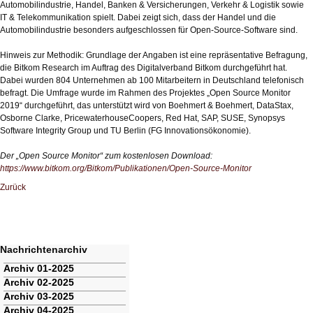
Automobilindustrie, Handel, Banken & Versicherungen, Verkehr & Logistik sowie
IT & Telekommunikation spielt. Dabei zeigt sich, dass der Handel und die
Automobilindustrie besonders aufgeschlossen für Open-Source-Software sind.
Hinweis zur Methodik: Grundlage der Angaben ist eine repräsentative Befragung,
die Bitkom Research im Auftrag des Digitalverband Bitkom durchgeführt hat.
Dabei wurden 804 Unternehmen ab 100 Mitarbeitern in Deutschland telefonisch
befragt. Die Umfrage wurde im Rahmen des Projektes „Open Source Monitor
2019“ durchgeführt, das unterstützt wird von Boehmert & Boehmert, DataStax,
Osborne Clarke, PricewaterhouseCoopers, Red Hat, SAP, SUSE, Synopsys
Software Integrity Group und TU Berlin (FG Innovationsökonomie).
Der „Open Source Monitor“ zum kostenlosen Download:
https://www.bitkom.org/Bitkom/Publikationen/Open-Source-Monitor
Zurück
Nachrichtenarchiv
Navigation
Archiv 01-2025
überspringen
Archiv 02-2025
Archiv 03-2025
Archiv 04-2025