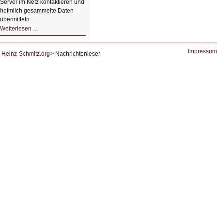
Server im Netz kontaktieren und
heimlich gesammelte Daten
übermitteln.
HIZ604:
Weiterlesen …
DNS
und
Datenschutz
Impressum
Heinz-Schmitz.org
Nachrichtenleser