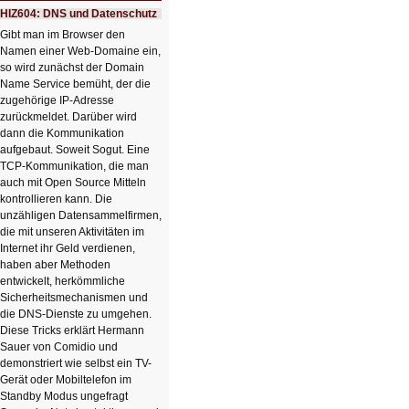
Ausbruch
HIZ604: DNS und Datenschutz
der
KI
Gibt man im Browser den
Namen einer Web-Domaine ein,
so wird zunächst der Domain
Name Service bemüht, der die
zugehörige IP-Adresse
zurückmeldet. Darüber wird
dann die Kommunikation
aufgebaut. Soweit Sogut. Eine
TCP-Kommunikation, die man
auch mit Open Source Mitteln
kontrollieren kann. Die
unzähligen Datensammelfirmen,
die mit unseren Aktivitäten im
Internet ihr Geld verdienen,
haben aber Methoden
entwickelt, herkömmliche
Sicherheitsmechanismen und
die DNS-Dienste zu umgehen.
Diese Tricks erklärt Hermann
Sauer von Comidio und
demonstriert wie selbst ein TV-
Gerät oder Mobiltelefon im
Standby Modus ungefragt