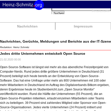
Suchbegriffe
Interessant
Suchen
Nachrichten
Impressum
Nachrichten, Gerüchte, Meldungen und Berichte aus der IT-Szene
Redaktion: Heinz Schmitz
Jedes dritte Unternehmen entwickelt Open Source
21.02.2020 00:00
Open-Source-Software ist längst viel mehr als das abendliche Freizeitprojekt von
Computer-Nerds. Rund jedes dritte größere Unternehmen in Deutschland (31
Prozent) beteiligt sich heute bereits an der Entwicklung von Open-Source-
Software. Das hat eine Umfrage unter mehr als 800 Unternehmen mit 100 oder
mehr Mitarbeitern in Deutschland im Auftrag des Digitalverbands Bitkom ergeben,
deren Ergebnisse heute im Studienbericht zum „Open Source Monitor“
veröffentlicht wurden. Rund die Hälfte der Unternehmen (55 Prozent), die an
Open-Source-Projekten mitwirken, erlaubt einzelnen Mitarbeitern oder Teams
sich zu beteiligen. 39 Prozent sind zahlendes Mitglied oder Sponsor von Open-
Source-Organisationen. Jedes vierte Unternehmen (24 Prozent) initiiert und