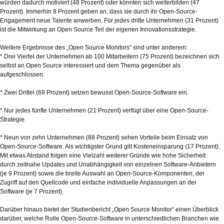
würden dadurch motiviert (48 Prozent) oder könnten sich weiterbilden (47
Prozent). Immerhin 8 Prozent geben an, dass sie durch ihr Open-Source-
Engagement neue Talente anwerben. Für jedes dritte Unternehmen (31 Prozent)
ist die Mitwirkung an Open Source Teil der eigenen Innovationsstrategie.
Weitere Ergebnisse des „Open Source Monitors“ sind unter anderem:
* Drei Viertel der Unternehmen ab 100 Mitarbeitern (75 Prozent) bezeichnen sich
selbst an Open Source interessiert und dem Thema gegenüber als
aufgeschlossen.
* Zwei Drittel (69 Prozent) setzen bewusst Open-Source-Software ein.
* Nur jedes fünfte Unternehmen (21 Prozent) verfügt über eine Open-Source-
Strategie.
* Neun von zehn Unternehmen (88 Prozent) sehen Vorteile beim Einsatz von
Open-Source-Software. Als wichtigster Grund gilt Kosteneinsparung (17 Prozent).
Mit etwas Abstand folgen eine Vielzahl weiterer Gründe wie hohe Sicherheit
durch zeitnahe Updates und Unabhängigkeit von einzelnen Software-Anbietern
(je 9 Prozent) sowie die breite Auswahl an Open-Source-Komponenten, der
Zugriff auf den Quellcode und einfache individuelle Anpassungen an der
Software (je 7 Prozent).
Darüber hinaus bietet der Studienbericht „Open Source Monitor“ einen Überblick
darüber, welche Rolle Open-Source-Software in unterschiedlichen Branchen wie