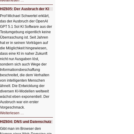
HIZ606:
Weiterlesen …
Bildverschönerung
mit
HIZ605: Der Ausbruch der KI
einem
Klick
Prof Michael Schwertel erklärt,
HIZ606:
das der Ausbruch der OpenAI
Bildverschönerung
mit
GPT 5.1 Sol KI Software aus der
einem
Testumgebung eigentlich keine
Klick
Überraschung ist. Seit Jahren
hat er in seinen Vorträgen auf
die Möglichkeit hingewiesen,
dass eine KI in naher Zukunft
nicht nur Ausgaben löst,
sondern sich auch Wege der
Informationsbeschaffung
beschreitet, die dem Verhalten
von intelligenten Menschen
ähnelt. Die Entwicklung der
diversen KI-Modellen weltweit
wächst eben exponentiell. Der
Ausbruch war ein erster
Vorgeschmack.
HIZ605:
Weiterlesen …
Der
Ausbruch
HIZ604: DNS und Datenschutz
der
KI
Gibt man im Browser den