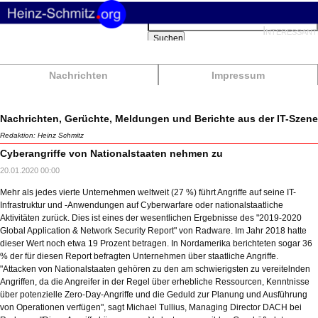
Suchbegriffe
Interessant
Suchen
Nachrichten
Impressum
Nachrichten, Gerüchte, Meldungen und Berichte aus der IT-Szene
Redaktion: Heinz Schmitz
Cyberangriffe von Nationalstaaten nehmen zu
20.01.2020 00:00
Mehr als jedes vierte Unternehmen weltweit (27 %) führt Angriffe auf seine IT-
Infrastruktur und -Anwendungen auf Cyberwarfare oder nationalstaatliche
Aktivitäten zurück. Dies ist eines der wesentlichen Ergebnisse des "2019-2020
Global Application & Network Security Report" von Radware. Im Jahr 2018 hatte
dieser Wert noch etwa 19 Prozent betragen. In Nordamerika berichteten sogar 36
% der für diesen Report befragten Unternehmen über staatliche Angriffe.
"Attacken von Nationalstaaten gehören zu den am schwierigsten zu vereitelnden
Angriffen, da die Angreifer in der Regel über erhebliche Ressourcen, Kenntnisse
über potenzielle Zero-Day-Angriffe und die Geduld zur Planung und Ausführung
von Operationen verfügen", sagt Michael Tullius, Managing Director DACH bei