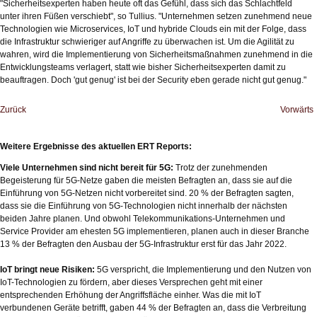
"Sicherheitsexperten haben heute oft das Gefühl, dass sich das Schlachtfeld
unter ihren Füßen verschiebt", so Tullius. "Unternehmen setzen zunehmend neue
Technologien wie Microservices, IoT und hybride Clouds ein mit der Folge, dass
die Infrastruktur schwieriger auf Angriffe zu überwachen ist. Um die Agilität zu
wahren, wird die Implementierung von Sicherheitsmaßnahmen zunehmend in die
Entwicklungsteams verlagert, statt wie bisher Sicherheitsexperten damit zu
beauftragen. Doch 'gut genug' ist bei der Security eben gerade nicht gut genug."
Zurück
Vorwärts
Weitere Ergebnisse des aktuellen ERT Reports:
Viele Unternehmen sind nicht bereit für 5G:
Trotz der zunehmenden
Begeisterung für 5G-Netze gaben die meisten Befragten an, dass sie auf die
Einführung von 5G-Netzen nicht vorbereitet sind. 20 % der Befragten sagten,
dass sie die Einführung von 5G-Technologien nicht innerhalb der nächsten
beiden Jahre planen. Und obwohl Telekommunikations-Unternehmen und
Service Provider am ehesten 5G implementieren, planen auch in dieser Branche
13 % der Befragten den Ausbau der 5G-Infrastruktur erst für das Jahr 2022.
IoT bringt neue Risiken:
5G verspricht, die Implementierung und den Nutzen von
IoT-Technologien zu fördern, aber dieses Versprechen geht mit einer
entsprechenden Erhöhung der Angriffsfläche einher. Was die mit IoT
verbundenen Geräte betrifft, gaben 44 % der Befragten an, dass die Verbreitung