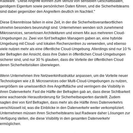
Radware. "Diese Angriffe können zum Verlust von sensiblen Geschäftsdaten,
geistigem Eigentum sowie persönlichen Daten führen, und die Sicherheitsteams
sind dabei gegenüber den Angreifern deutlich im Nachteil."
Diese Erkenntnisse fallen in eine Zeit, in der die Sicherheitsverantwortlichen
ohnehin besonders beunruhigt sind. Unternehmen wenden sich zunehmend
Mikroservices, serverlosen Architekturen und einem Mix aus mehreren Cloud-
Umgebungen zu. Zwei von fünf befragten Managern gaben an, eine hybride
Umgebung mit Cloud- und lokalen Rechenzentren zu verwenden, und ebenso
viele nutzen mehr als eine öffentliche Cloud-Umgebung. Allerdings sind nur 10 %
der Befragten der Ansicht, dass ihre Daten in öffentlichen Cloud-Umgebungen
sicherer sind, und nur 30 % glauben, dass die Vorteile der öffentlichen Cloud
deren Sicherheitsrisiken überwiegen.
Wenn Unternehmen ihre Netzwerkinfrastruktur anpassen, um die Vorteile neuer
Technologien wie z.B. Microservices oder Multi-Cloud-Umgebungen zu nutzen,
vergrößern sie unwissentlich ihre Angriffsfläche und verringern die Visibility in
ihren Datenverkehr. Fast die Hälfte der Befragten gab an, dass diese Sichtbarkeit
eine wachsende Herausforderung für Sicherheitsexperten darstellt. Zudem
sagten drei von fünf Befragten, dass mehr als die Hälfte ihres Datenverkehrs
verschlüsselt ist, was die Einblicke in den Datenverkehr weiter verkompliziert.
Unternehmen müssen ihren Sicherheitsteams laut Radware daher Lösungen zur
Verfügung stellen, die diese Visibility in den gesamten Datenverkehr
ermöglichen.