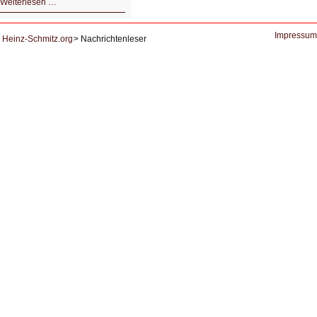
HIZ604:
Weiterlesen …
DNS
und
Datenschutz
Impressum
Heinz-Schmitz.org
Nachrichtenleser