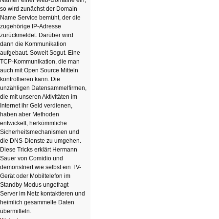
Namen einer Web-Domaine ein,
so wird zunächst der Domain
Name Service bemüht, der die
zugehörige IP-Adresse
zurückmeldet. Darüber wird
dann die Kommunikation
aufgebaut. Soweit Sogut. Eine
TCP-Kommunikation, die man
auch mit Open Source Mitteln
kontrollieren kann. Die
unzähligen Datensammelfirmen,
die mit unseren Aktivitäten im
Internet ihr Geld verdienen,
haben aber Methoden
entwickelt, herkömmliche
Sicherheitsmechanismen und
die DNS-Dienste zu umgehen.
Diese Tricks erklärt Hermann
Sauer von Comidio und
demonstriert wie selbst ein TV-
Gerät oder Mobiltelefon im
Standby Modus ungefragt
Server im Netz kontaktieren und
heimlich gesammelte Daten
übermitteln.