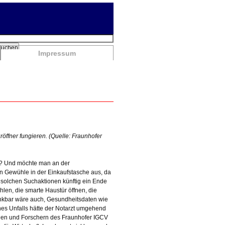
chbegriffe
Suchen
Impressum
öffner fungieren. (Quelle: Fraunhofer
en? Und möchte man an der
n Gewühle in der Einkaufstasche aus, da
e solchen Suchaktionen künftig ein Ende
hlen, die smarte Haustür öffnen, die
enkbar wäre auch, Gesundheitsdaten wie
nes Unfalls hätte der Notarzt umgehend
innen und Forschern des Fraunhofer IGCV