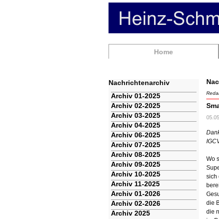
Navigation
Home
überspringen
Nac
Nachrichtenarchiv
Redak
Navigation
Archiv 01-2025
überspringen
Archiv 02-2025
Sma
Archiv 03-2025
05.0
Archiv 04-2025
Dank
Archiv 06-2025
IGC
Archiv 07-2025
Archiv 08-2025
Wo s
Archiv 09-2025
Supe
Archiv 10-2025
sich
Archiv 11-2025
bere
Archiv 01-2026
Gesu
Archiv 02-2026
die 
die 
Archiv 2025