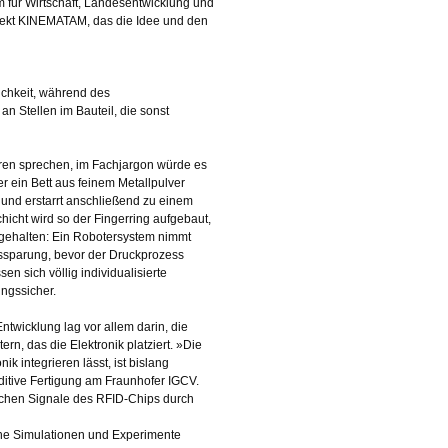
für Wirtschaft, Landesentwicklung und
rojekt KINEMATAM, das die Idee und den
ichkeit, während des
n Stellen im Bauteil, die sonst
ren sprechen, im Fachjargon würde es
ber ein Bett aus feinem Metallpulver
uf und erstarrt anschließend zu einem
Schicht wird so der Fingerring aufgebaut,
angehalten: Ein Robotersystem nimmt
ussparung, bevor der Druckprozess
en sich völlig individualisierte
ngssicher.
twicklung lag vor allem darin, die
rn, das die Elektronik platziert. »Die
 integrieren lässt, ist bislang
ditive Fertigung am Fraunhofer IGCV.
schen Signale des RFID-Chips durch
iche Simulationen und Experimente