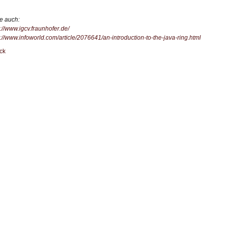
e auch:
s://www.igcv.fraunhofer.de/
s://www.infoworld.com/article/2076641/an-introduction-to-the-java-ring.html
ck