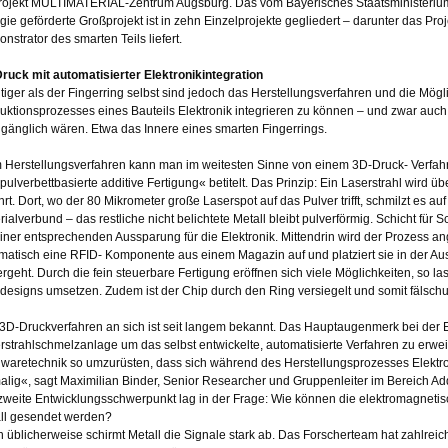
rojekt MULTIMATERIAL-Zentrum Augsburg. Das vom Bayerisches Staatsministerium 
gie geförderte Großprojekt ist in zehn Einzelprojekte gegliedert – darunter das P
nstrator des smarten Teils liefert.
ruck mit automatisierter Elektronikintegration
tiger als der Fingerring selbst sind jedoch das Herstellungsverfahren und die Mögl
uktionsprozesses eines Bauteils Elektronik integrieren zu können – und zwar auch a
gänglich wären. Etwa das Innere eines smarten Fingerrings.
 Herstellungsverfahren kann man im weitesten Sinne von einem 3D-Druck- Verfah
»pulverbettbasierte additive Fertigung« betitelt. Das Prinzip: Ein Laserstrahl wird ü
hrt. Dort, wo der 80 Mikrometer große Laserspot auf das Pulver trifft, schmilzt es a
rialverbund – das restliche nicht belichtete Metall bleibt pulverförmig. Schicht für 
einer entsprechenden Aussparung für die Elektronik. Mittendrin wird der Prozess 
matisch eine RFID- Komponente aus einem Magazin auf und platziert sie in der A
ergeht. Durch die fein steuerbare Fertigung eröffnen sich viele Möglichkeiten, so lass
designs umsetzen. Zudem ist der Chip durch den Ring versiegelt und somit fälschu
3D-Druckverfahren an sich ist seit langem bekannt. Das Hauptaugenmerk bei der En
rstrahlschmelzanlage um das selbst entwickelte, automatisierte Verfahren zu erweite
waretechnik so umzurüsten, dass sich während des Herstellungsprozesses Elektronik
alig«, sagt Maximilian Binder, Senior Researcher und Gruppenleiter im Bereich Ad
zweite Entwicklungsschwerpunkt lag in der Frage: Wie können die elektromagneti
ll gesendet werden?
 üblicherweise schirmt Metall die Signale stark ab. Das Forscherteam hat zahlre