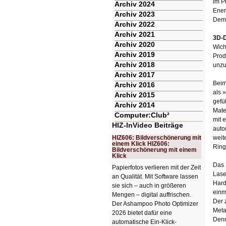
im P
Archiv 2024
Ener
Archiv 2023
Demo
Archiv 2022
Archiv 2021
3D-D
Archiv 2020
Wich
Archiv 2019
Prod
Archiv 2018
unzu
Archiv 2017
Beim
Archiv 2016
als 
Archiv 2015
gefü
Archiv 2014
Mate
Computer:Club²
mit 
HIZ-InVideo Beiträge
auto
HIZ606: Bildverschönerung mit
weit
einem Klick HIZ606:
Ring
Bildverschönerung mit einem
Klick
Das 
Papierfotos verlieren mit der Zeit
Lase
an Qualität. Mit Software lassen
Hard
sie sich – auch in größeren
einm
Mengen – digital auffrischen.
Der 
Der Ashampoo Photo Optimizer
Meta
2026 bietet dafür eine
Denn
automatische Ein-Klick-