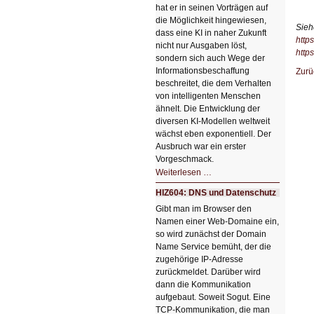
hat er in seinen Vorträgen auf
die Möglichkeit hingewiesen,
Sieh
dass eine KI in naher Zukunft
http
nicht nur Ausgaben löst,
http
sondern sich auch Wege der
Informationsbeschaffung
Zurü
beschreitet, die dem Verhalten
von intelligenten Menschen
ähnelt. Die Entwicklung der
diversen KI-Modellen weltweit
wächst eben exponentiell. Der
Ausbruch war ein erster
Vorgeschmack.
HIZ605:
Weiterlesen …
Der
Ausbruch
HIZ604: DNS und Datenschutz
der
KI
Gibt man im Browser den
Namen einer Web-Domaine ein,
so wird zunächst der Domain
Name Service bemüht, der die
zugehörige IP-Adresse
zurückmeldet. Darüber wird
dann die Kommunikation
aufgebaut. Soweit Sogut. Eine
TCP-Kommunikation, die man