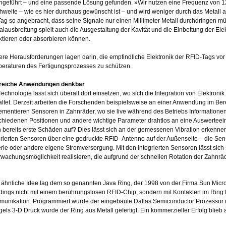
hgeführt – und eine passende Lösung gefunden. »Wir nutzen eine Frequenz von 12
hweite – wie es hier durchaus gewünscht ist – und wird weniger durch das Metall a
Tag so angebracht, dass seine Signale nur einen Millimeter Metall durchdringen mü
alausbreitung spielt auch die Ausgestaltung der Kavität und die Einbettung der Ele
ektieren oder absorbieren können.
ere Herausforderungen lagen darin, die empfindliche Elektronik der RFID-Tags vo
eraturen des Fertigungsprozesses zu schützen.
reiche Anwendungen denkbar
Technologie lässt sich überall dort einsetzen, wo sich die Integration von Elektro
altet. Derzeit arbeiten die Forschenden beispielsweise an einer Anwendung im Ber
ementieren Sensoren in Zahnräder, wo sie live während des Betriebs Information
chiedenen Positionen und andere wichtige Parameter drahtlos an eine Auswerteein
 bereits erste Schäden auf? Dies lässt sich an der gemessenen Vibration erkennen
grierten Sensoren über eine gedruckte RFID- Antenne auf der Außenseite – die Sens
erie oder andere eigene Stromversorgung. Mit den integrierten Sensoren lässt sich 
wachungsmöglichkeit realisieren, die aufgrund der schnellen Rotation der Zahnr
 ähnliche Idee lag dem so genannten Java Ring, der 1998 von der Firma Sun Micros
rdings nicht mit einem berührungslosen RFID-Chip, sondern mit Kontakten im Ring Ko
unikation. Programmiert wurde der eingebaute Dallas Semiconductor Prozessor m
els 3-D Druck wurde der Ring aus Metall gefertigt. Ein kommerzieller Erfolg blieb a