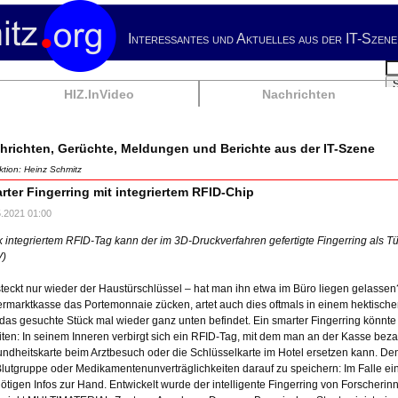
Interessantes und Aktuelles aus der IT-Szene
Su
HIZ.InVideo
Nachrichten
hrichten, Gerüchte, Meldungen und Berichte aus der IT-Szene
tion: Heinz Schmitz
rter Fingerring mit integriertem RFID-Chip
5.2021 01:00
 integriertem RFID-Tag kann der im 3D-Druckverfahren gefertigte Fingerring als Tür
V)
teckt nur wieder der Haustürschlüssel – hat man ihn etwa im Büro liegen gelass
rmarktkasse das Portemonnaie zücken, artet auch dies oftmals in einem hektische
 das gesuchte Stück mal wieder ganz unten befindet. Ein smarter Fingerring könnt
iten: In seinem Inneren verbirgt sich ein RFID-Tag, mit dem man an der Kasse beza
ndheitskarte beim Arztbesuch oder die Schlüsselkarte im Hotel ersetzen kann. D
Blutgruppe oder Medikamentenunverträglichkeiten darauf zu speichern: Im Falle ei
nötigen Infos zur Hand. Entwickelt wurde der intelligente Fingerring von Forscher