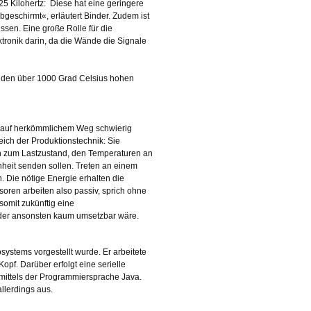
5 Kilohertz: Diese hat eine geringere
bgeschirmt«, erläutert Binder. Zudem ist
ssen. Eine große Rolle für die
ktronik darin, da die Wände die Signale
r den über 1000 Grad Celsius hohen
nik auf herkömmlichem Weg schwierig
eich der Produktionstechnik: Sie
en zum Lastzustand, den Temperaturen an
heit senden sollen. Treten an einem
. Die nötige Energie erhalten die
oren arbeiten also passiv, sprich ohne
somit zukünftig eine
äder ansonsten kaum umsetzbar wäre.
ystems vorgestellt wurde. Er arbeitete
pf. Darüber erfolgt eine serielle
ittels der Programmiersprache Java.
llerdings aus.