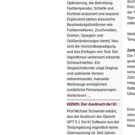
durc
Optimierung, die Belichtung,
Reic
Farbtemperatur, Schärfe und
der 
Kontrast analysiert und anpasst.
Sign
Ergänzend stehen klassische
refl
Bearbeitungsfunktionen wie
Farbkorrekturen, Zuschneiden,
Weit
Drehen, Spiegeln und
Temp
Größenänderungen bereit. Neu
sind die Horizontbegradigung
Zahl
und das Einfügen von Text. Der
Die 
Algorithmus verbessert erkannte
gest
Schwachstellen. Ein
impl
Vergleichsfenster zeigt Original
vers
und optimierte Version
Zahn
nebeneinander, manuelle
inte
Werkzeuge ermöglichen
Batt
zusätzliche Feinanpassungen.
Über
HIZ606:
Weiterlesen …
Bildverschönerung
mit
HIZ605: Der Ausbruch der KI
einem
Eine
Klick
Prof Michael Schwertel erklärt,
HIZ606:
alle
das der Ausbruch der OpenAI
Bildverschönerung
Komm
mit
GPT 5.1 Sol KI Software aus der
einem
Mang
Testumgebung eigentlich keine
Klick
Überraschung ist. Seit Jahren