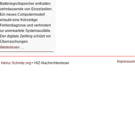
von
Batteriegroßspeicher enthalten
Studierenden
zehntausende von Einzelzellen.
Ein neues Computermodell
erlaubt eine frühzeitige
Fehlerdiagnose und verhindert
so unerwartete Systemausfälle.
Der digitale Zwilling schützt vor
Überraschungen.
Simulationen
Weiterlesen …
für
Energiespeicher
der
Zukunft.
Impressum
Heinz-Schmitz.org
HIZ-Nachrichtenleser