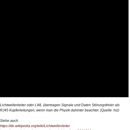
Lichtwellenleiter oder LWL übertragen Signale und Daten Störungsfreier als
RJ45 Kupferleitungen, wenn man die Physik dahinter beachtet
.
(Quelle: hiz)
Siehe auch:
https://de.wikipedia.org/wiki/Lichtwellenleiter