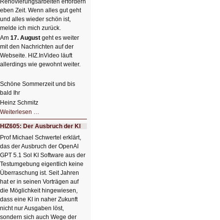
Renovierungsarbeiten erfordern
eben Zeit. Wenn alles gut geht
und alles wieder schön ist,
melde ich mich zurück.
Am
17. August
geht es weiter
mit den Nachrichten auf der
Webseite. HIZ.InVideo läuft
allerdings wie gewohnt weiter.
Schöne Sommerzeit und bis
bald Ihr
Heinz Schmitz
Nicht
Weiterlesen …
so
kleine
HIZ605: Der Ausbruch der KI
Sommerpause
😊
Prof Michael Schwertel erklärt,
das der Ausbruch der OpenAI
GPT 5.1 Sol KI Software aus der
Testumgebung eigentlich keine
Überraschung ist. Seit Jahren
hat er in seinen Vorträgen auf
die Möglichkeit hingewiesen,
dass eine KI in naher Zukunft
nicht nur Ausgaben löst,
sondern sich auch Wege der