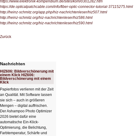
https://www.elektronik-kompendium.de/sites/kom/0301282.htm
https://de.opticalpatchcable.com/info/fiber-optic-connector-tutorial-37115275.html
http://heinz-schmitz.org/app.php/hiz-nachrichtenleser/hiz507.html
http://heinz-schmitz.org/hiz-nachrichtenleser/hiz586.html
http://heinz-schmitz.org/hiz-nachrichtenleser/hiz590.html
Zurück
Nachrichten
HIZ606: Bildverschönerung mit
einem Klick HIZ606:
Bildverschönerung mit einem
Klick
Papierfotos verlieren mit der Zeit
an Qualität. Mit Software lassen
sie sich – auch in größeren
Mengen – digital auffrischen.
Der Ashampoo Photo Optimizer
2026 bietet dafür eine
automatische Ein-Klick-
Optimierung, die Belichtung,
Farbtemperatur, Schärfe und