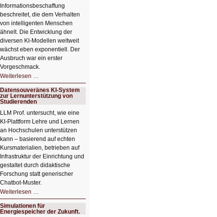
Informationsbeschaffung
beschreitet, die dem Verhalten
von intelligenten Menschen
ähnelt. Die Entwicklung der
diversen KI-Modellen weltweit
wächst eben exponentiell. Der
Ausbruch war ein erster
Vorgeschmack.
HIZ605:
Weiterlesen …
Der
Ausbruch
Datensouveränes KI-System
der
zur Lernunterstützung von
KI
Studierenden
LLM Prof. untersucht, wie eine
KI‑Plattform Lehre und Lernen
an Hochschulen unterstützen
kann – basierend auf echten
Kursmaterialien, betrieben auf
Infrastruktur der Einrichtung und
gestaltet durch didaktische
Forschung statt generischer
Chatbot‑Muster.
Datensouveränes
Weiterlesen …
KI-
System
Simulationen für
zur
Energiespeicher der Zukunft.
Lernunterstützung