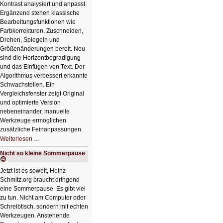
Kontrast analysiert und anpasst.
Ergänzend stehen klassische
Bearbeitungsfunktionen wie
Farbkorrekturen, Zuschneiden,
Drehen, Spiegeln und
Größenänderungen bereit. Neu
sind die Horizontbegradigung
und das Einfügen von Text. Der
Algorithmus verbessert erkannte
Schwachstellen. Ein
Vergleichsfenster zeigt Original
und optimierte Version
nebeneinander, manuelle
Werkzeuge ermöglichen
zusätzliche Feinanpassungen.
HIZ606:
Weiterlesen …
Bildverschönerung
mit
Nicht so kleine Sommerpause
einem
😊
Klick
HIZ606:
Jetzt ist es soweit, Heinz-
Bildverschönerung
Schmitz.org braucht dringend
mit
einem
eine Sommerpause. Es gibt viel
Klick
zu tun. Nicht am Computer oder
Schreibtisch, sondern mit echten
Werkzeugen. Anstehende