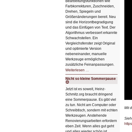
Bearbeitungsfunktionen wie
Farbkorrekturen, Zuschneiden,
Drehen, Spiegeln und
Größenänderungen bereit. Neu
sind die Horizontbegradigung
und das Einfügen von Text. Der
Algorithmus verbessert erkannte
Schwachstellen. Ein
Vergleichsfenster zeigt Original
und optimierte Version
nebeneinander, manuelle
Werkzeuge ermöglichen
zusätzliche Feinanpassungen.
HIZ606:
Weiterlesen …
Bildverschönerung
mit
Nicht so kleine Sommerpause
einem
😊
Klick
HIZ606:
Jetzt ist es soweit, Heinz-
Bildverschönerung
Schmitz.org braucht dringend
mit
einem
eine Sommerpause. Es gibt viel
Klick
zu tun. Nicht am Computer oder
Mit 
Schreibtisch, sondern mit echten
Werkzeugen. Anstehende
Sieh
Renovierungsarbeiten erfordern
http
eben Zeit. Wenn alles gut geht
und alles wieder schön ist,