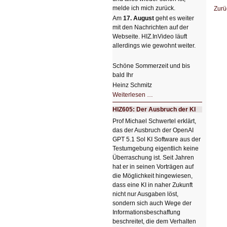
melde ich mich zurück.
Zurü
Am
17. August
geht es weiter
mit den Nachrichten auf der
Webseite. HIZ.InVideo läuft
allerdings wie gewohnt weiter.
Schöne Sommerzeit und bis
bald Ihr
Heinz Schmitz
Nicht
Weiterlesen …
so
kleine
HIZ605: Der Ausbruch der KI
Sommerpause
😊
Prof Michael Schwertel erklärt,
das der Ausbruch der OpenAI
GPT 5.1 Sol KI Software aus der
Testumgebung eigentlich keine
Überraschung ist. Seit Jahren
hat er in seinen Vorträgen auf
die Möglichkeit hingewiesen,
dass eine KI in naher Zukunft
nicht nur Ausgaben löst,
sondern sich auch Wege der
Informationsbeschaffung
beschreitet, die dem Verhalten