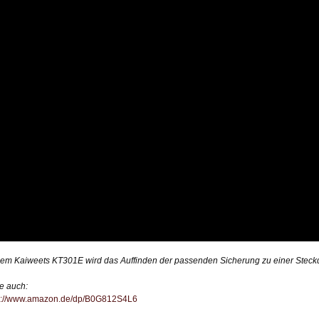
dem Kaiweets KT301E wird das Auffinden der passenden Sicherung zu einer Steckdos
e auch:
s://www.amazon.de/dp/B0G812S4L6