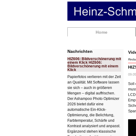
Navigation
Home
überspringen
Nachrichten
Vid
HIZ606: Bildverschönerung mit
Redak
einem Klick HIZ606:
Bildverschönerung mit einem
HIZ
Klick
09.05
Papierfotos verlieren mit der Zeit
an Qualität. Mit Software lassen
Soll
sie sich – auch in größeren
muss
Mengen – digital auffrischen.
LCD-
Der Ashampoo Photo Optimizer
Empf
2026 bietet dafür eine
Sich
automatische Ein-Klick-
Span
Optimierung, die Belichtung,
Farbtemperatur, Schärfe und
Kontrast analysiert und anpasst.
Ergänzend stehen klassische