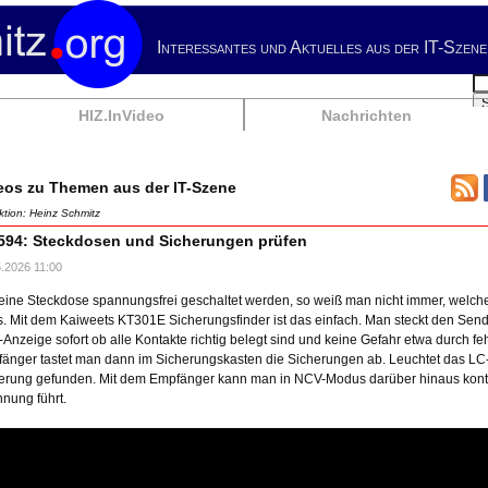
Interessantes und Aktuelles aus der IT-Szene
Su
HIZ.InVideo
Nachrichten
eos zu Themen aus der IT-Szene
tion: Heinz Schmitz
594: Steckdosen und Sicherungen prüfen
.2026 11:00
 eine Steckdose spannungsfrei geschaltet werden, so weiß man nicht immer, welch
. Mit dem Kaiweets KT301E Sicherungsfinder ist das einfach. Man steckt den Sende
Anzeige sofort ob alle Kontakte richtig belegt sind und keine Gefahr etwa durch fe
änger tastet man dann im Sicherungskasten die Sicherungen ab. Leuchtet das LC-Dis
erung gefunden. Mit dem Empfänger kann man in NCV-Modus darüber hinaus kontakt
nung führt.