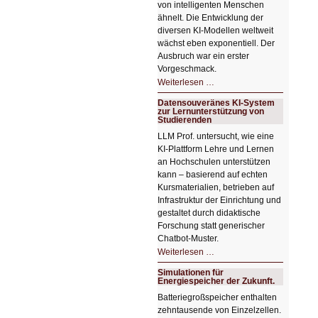
von intelligenten Menschen
ähnelt. Die Entwicklung der
diversen KI-Modellen weltweit
wächst eben exponentiell. Der
Ausbruch war ein erster
Vorgeschmack.
HIZ605:
Weiterlesen …
Der
Ausbruch
Datensouveränes KI-System
der
zur Lernunterstützung von
KI
Studierenden
LLM Prof. untersucht, wie eine
KI‑Plattform Lehre und Lernen
an Hochschulen unterstützen
kann – basierend auf echten
Kursmaterialien, betrieben auf
Infrastruktur der Einrichtung und
gestaltet durch didaktische
Forschung statt generischer
Chatbot‑Muster.
Datensouveränes
Weiterlesen …
KI-
System
Simulationen für
zur
Energiespeicher der Zukunft.
Lernunterstützung
von
Batteriegroßspeicher enthalten
Studierenden
zehntausende von Einzelzellen.