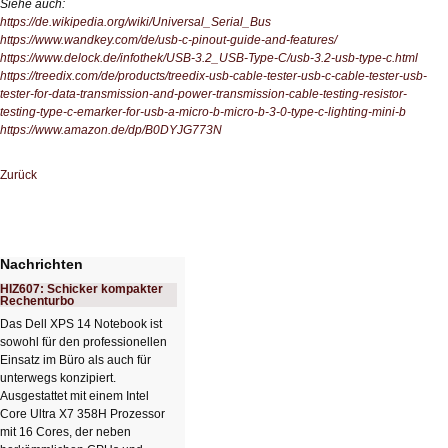
Siehe auch:
https://de.wikipedia.org/wiki/Universal_Serial_Bus
https://www.wandkey.com/de/usb-c-pinout-guide-and-features/
https://www.delock.de/infothek/USB-3.2_USB-Type-C/usb-3.2-usb-type-c.html
https://treedix.com/de/products/treedix-usb-cable-tester-usb-c-cable-tester-usb-
tester-for-data-transmission-and-power-transmission-cable-testing-resistor-
testing-type-c-emarker-for-usb-a-micro-b-micro-b-3-0-type-c-lighting-mini-b
https://www.amazon.de/dp/B0DYJG773N
Zurück
Nachrichten
HIZ607: Schicker kompakter
Rechenturbo
Das Dell XPS 14 Notebook ist
sowohl für den professionellen
Einsatz im Büro als auch für
unterwegs konzipiert.
Ausgestattet mit einem Intel
Core Ultra X7 358H Prozessor
mit 16 Cores, der neben