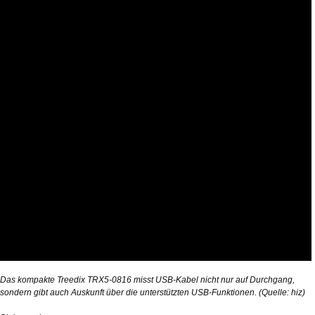
Das kompakte Treedix TRX5-0816 misst USB-Kabel nicht nur auf Durchgang,
sondern gibt auch Auskunft über die unterstützten USB-Funktionen. (Quelle: hiz)