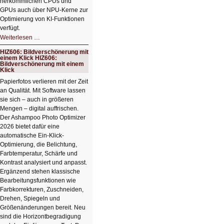
herkömmlichen CPUs und
GPUs auch über NPU-Kerne zur
Optimierung von KI-Funktionen
verfügt.
HIZ607:
Weiterlesen …
Schicker
kompakter
HIZ606: Bildverschönerung mit
Rechenturbo
einem Klick HIZ606:
Bildverschönerung mit einem
Klick
Papierfotos verlieren mit der Zeit
an Qualität. Mit Software lassen
sie sich – auch in größeren
Mengen – digital auffrischen.
Der Ashampoo Photo Optimizer
2026 bietet dafür eine
automatische Ein-Klick-
Optimierung, die Belichtung,
Farbtemperatur, Schärfe und
Kontrast analysiert und anpasst.
Ergänzend stehen klassische
Bearbeitungsfunktionen wie
Farbkorrekturen, Zuschneiden,
Drehen, Spiegeln und
Größenänderungen bereit. Neu
sind die Horizontbegradigung