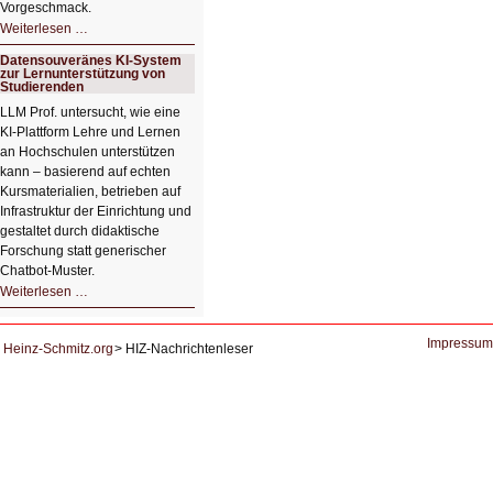
Vorgeschmack.
HIZ605:
Weiterlesen …
Der
Ausbruch
Datensouveränes KI-System
der
zur Lernunterstützung von
KI
Studierenden
LLM Prof. untersucht, wie eine
KI‑Plattform Lehre und Lernen
an Hochschulen unterstützen
kann – basierend auf echten
Kursmaterialien, betrieben auf
Infrastruktur der Einrichtung und
gestaltet durch didaktische
Forschung statt generischer
Chatbot‑Muster.
Datensouveränes
Weiterlesen …
KI-
System
zur
Lernunterstützung
Impressum
Heinz-Schmitz.org
HIZ-Nachrichtenleser
von
Studierenden