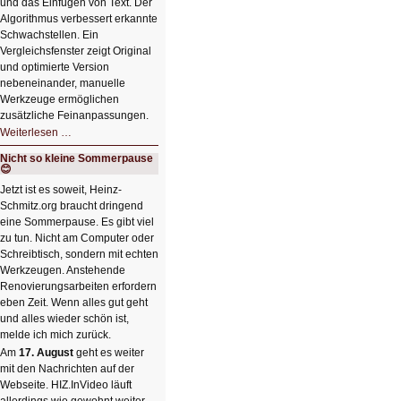
und das Einfügen von Text. Der
Algorithmus verbessert erkannte
Schwachstellen. Ein
Vergleichsfenster zeigt Original
und optimierte Version
nebeneinander, manuelle
Werkzeuge ermöglichen
zusätzliche Feinanpassungen.
HIZ606:
Weiterlesen …
Bildverschönerung
mit
Nicht so kleine Sommerpause
einem
😊
Klick
HIZ606:
Jetzt ist es soweit, Heinz-
Bildverschönerung
Schmitz.org braucht dringend
mit
einem
eine Sommerpause. Es gibt viel
Klick
zu tun. Nicht am Computer oder
Schreibtisch, sondern mit echten
Werkzeugen. Anstehende
Renovierungsarbeiten erfordern
eben Zeit. Wenn alles gut geht
und alles wieder schön ist,
melde ich mich zurück.
Am
17. August
geht es weiter
mit den Nachrichten auf der
Webseite. HIZ.InVideo läuft