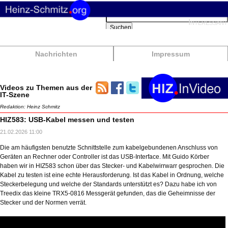
Suchbegriffe
Interessant
Suchen
Nachrichten
Impressum
Videos zu Themen aus der
IT-Szene
Redaktion: Heinz Schmitz
HIZ583: USB-Kabel messen und testen
21.02.2026 11:00
Die am häufigsten benutzte Schnittstelle zum kabelgebundenen Anschluss von
Geräten an Rechner oder Controller ist das USB-Interface. Mit Guido Körber
haben wir in HIZ583 schon über das Stecker- und Kabelwirrwarr gesprochen. Die
Kabel zu testen ist eine echte Herausforderung. Ist das Kabel in Ordnung, welche
Steckerbelegung und welche der Standards unterstützt es? Dazu habe ich von
Treedix das kleine TRX5-0816 Messgerät gefunden, das die Geheimnisse der
Stecker und der Normen verrät.