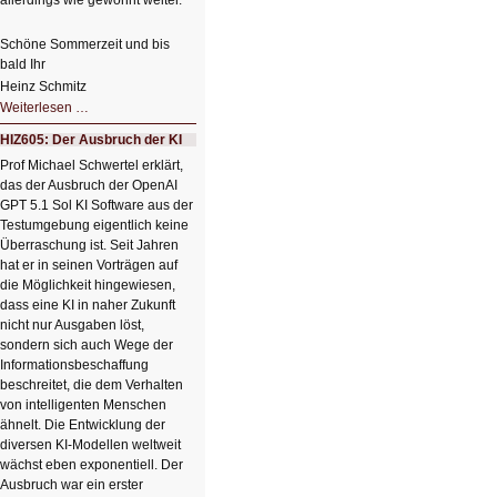
allerdings wie gewohnt weiter.
Schöne Sommerzeit und bis
bald Ihr
Heinz Schmitz
Nicht
Weiterlesen …
so
kleine
HIZ605: Der Ausbruch der KI
Sommerpause
😊
Prof Michael Schwertel erklärt,
das der Ausbruch der OpenAI
GPT 5.1 Sol KI Software aus der
Testumgebung eigentlich keine
Überraschung ist. Seit Jahren
hat er in seinen Vorträgen auf
die Möglichkeit hingewiesen,
dass eine KI in naher Zukunft
nicht nur Ausgaben löst,
sondern sich auch Wege der
Informationsbeschaffung
beschreitet, die dem Verhalten
von intelligenten Menschen
ähnelt. Die Entwicklung der
diversen KI-Modellen weltweit
wächst eben exponentiell. Der
Ausbruch war ein erster