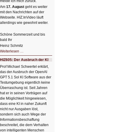
melde ich mich zurück.
Am
17. August
geht es weiter
mit den Nachrichten auf der
Webseite. HIZ.InVideo läuft
allerdings wie gewohnt weiter.
Schöne Sommerzeit und bis
bald Ihr
Heinz Schmitz
Nicht
Weiterlesen …
so
kleine
HIZ605: Der Ausbruch der KI
Sommerpause
😊
Prof Michael Schwertel erklärt,
das der Ausbruch der OpenAI
GPT 5.1 Sol KI Software aus der
Testumgebung eigentlich keine
Überraschung ist. Seit Jahren
hat er in seinen Vorträgen auf
die Möglichkeit hingewiesen,
dass eine KI in naher Zukunft
nicht nur Ausgaben löst,
sondern sich auch Wege der
Informationsbeschaffung
beschreitet, die dem Verhalten
von intelligenten Menschen