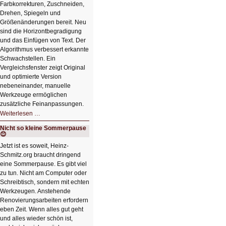
Farbkorrekturen, Zuschneiden,
Drehen, Spiegeln und
Größenänderungen bereit. Neu
sind die Horizontbegradigung
und das Einfügen von Text. Der
Algorithmus verbessert erkannte
Schwachstellen. Ein
Vergleichsfenster zeigt Original
und optimierte Version
nebeneinander, manuelle
Werkzeuge ermöglichen
zusätzliche Feinanpassungen.
HIZ606:
Weiterlesen …
Bildverschönerung
mit
Nicht so kleine Sommerpause
einem
😊
Klick
HIZ606:
Jetzt ist es soweit, Heinz-
Bildverschönerung
Schmitz.org braucht dringend
mit
einem
eine Sommerpause. Es gibt viel
Klick
zu tun. Nicht am Computer oder
Schreibtisch, sondern mit echten
Werkzeugen. Anstehende
Renovierungsarbeiten erfordern
eben Zeit. Wenn alles gut geht
und alles wieder schön ist,