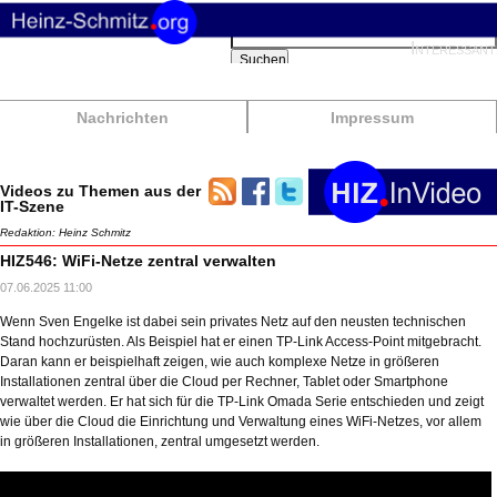
Suchbegriffe
Interessant
Suchen
Nachrichten
Impressum
Videos zu Themen aus der
IT-Szene
Redaktion: Heinz Schmitz
HIZ546: WiFi-Netze zentral verwalten
07.06.2025 11:00
Wenn Sven Engelke ist dabei sein privates Netz auf den neusten technischen
Stand hochzurüsten. Als Beispiel hat er einen TP-Link Access-Point mitgebracht.
Daran kann er beispielhaft zeigen, wie auch komplexe Netze in größeren
Installationen zentral über die Cloud per Rechner, Tablet oder Smartphone
verwaltet werden. Er hat sich für die TP-Link Omada Serie entschieden und zeigt
wie über die Cloud die Einrichtung und Verwaltung eines WiFi-Netzes, vor allem
in größeren Installationen, zentral umgesetzt werden.