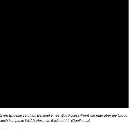
Sven Engelke zeigt am Beispiel eines WiFi Access-Point wie man über die Cloud
auch komplexe WLAN-Netze im Blick behält. (Quelle: hiz)