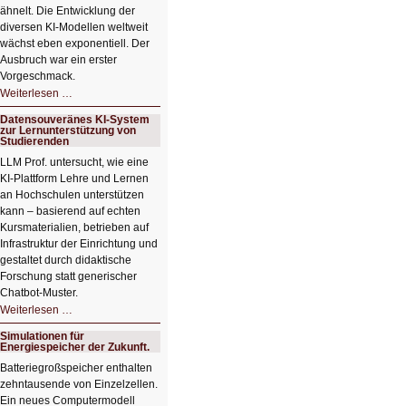
ähnelt. Die Entwicklung der
diversen KI-Modellen weltweit
wächst eben exponentiell. Der
Ausbruch war ein erster
Vorgeschmack.
HIZ605:
Weiterlesen …
Der
Ausbruch
Datensouveränes KI-System
der
zur Lernunterstützung von
KI
Studierenden
LLM Prof. untersucht, wie eine
KI‑Plattform Lehre und Lernen
an Hochschulen unterstützen
kann – basierend auf echten
Kursmaterialien, betrieben auf
Infrastruktur der Einrichtung und
gestaltet durch didaktische
Forschung statt generischer
Chatbot‑Muster.
Datensouveränes
Weiterlesen …
KI-
System
Simulationen für
zur
Energiespeicher der Zukunft.
Lernunterstützung
von
Batteriegroßspeicher enthalten
Studierenden
zehntausende von Einzelzellen.
Ein neues Computermodell