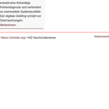
erlaubt eine frühzeitige
Fehlerdiagnose und verhindert
so unerwartete Systemausfälle.
Der digitale Zwilling schützt vor
Überraschungen.
Simulationen
Weiterlesen …
für
Energiespeicher
der
Zukunft.
Impressum
Heinz-Schmitz.org
HIZ-Nachrichtenleser