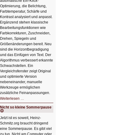
automatische Ein-Klick-
Optimierung, die Belichtung,
Farbtemperatur, Schärfe und
Kontrast analysiert und anpasst.
Ergänzend stehen klassische
Bearbeitungsfunktionen wie
Farbkorrekturen, Zuschneiden,
Drehen, Spiegeln und
Größenänderungen bereit. Neu
sind die Horizontbegradigung
und das Einfügen von Text. Der
Algorithmus verbessert erkannte
Schwachstellen. Ein
Vergleichsfenster zeigt Original
und optimierte Version
nebeneinander, manuelle
Werkzeuge ermöglichen
zusätzliche Feinanpassungen.
HIZ606:
Weiterlesen …
Bildverschönerung
mit
Nicht so kleine Sommerpause
einem
😊
Klick
HIZ606:
Jetzt ist es soweit, Heinz-
Bildverschönerung
Schmitz.org braucht dringend
mit
einem
eine Sommerpause. Es gibt viel
Klick
zu tun. Nicht am Computer oder