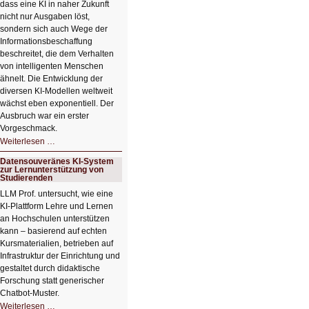
dass eine KI in naher Zukunft
nicht nur Ausgaben löst,
sondern sich auch Wege der
Informationsbeschaffung
beschreitet, die dem Verhalten
von intelligenten Menschen
ähnelt. Die Entwicklung der
diversen KI-Modellen weltweit
wächst eben exponentiell. Der
Ausbruch war ein erster
Vorgeschmack.
HIZ605:
Weiterlesen …
Der
Ausbruch
Datensouveränes KI-System
der
zur Lernunterstützung von
KI
Studierenden
LLM Prof. untersucht, wie eine
KI‑Plattform Lehre und Lernen
an Hochschulen unterstützen
kann – basierend auf echten
Kursmaterialien, betrieben auf
Infrastruktur der Einrichtung und
gestaltet durch didaktische
Forschung statt generischer
Chatbot‑Muster.
Datensouveränes
Weiterlesen …