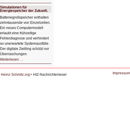
KI-
System
Simulationen für
zur
Energiespeicher der Zukunft.
Lernunterstützung
von
Batteriegroßspeicher enthalten
Studierenden
zehntausende von Einzelzellen.
Ein neues Computermodell
erlaubt eine frühzeitige
Fehlerdiagnose und verhindert
so unerwartete Systemausfälle.
Der digitale Zwilling schützt vor
Überraschungen.
Simulationen
Weiterlesen …
für
Energiespeicher
der
Zukunft.
Impressum
Heinz-Schmitz.org
HIZ-Nachrichtenleser