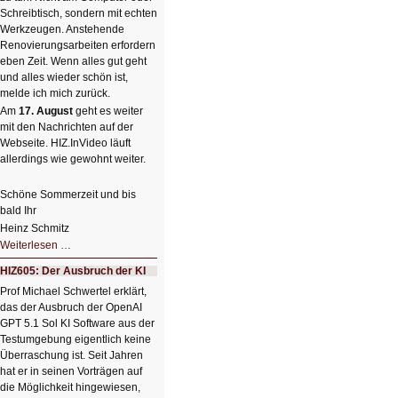
Schreibtisch, sondern mit echten
Werkzeugen. Anstehende
Renovierungsarbeiten erfordern
eben Zeit. Wenn alles gut geht
und alles wieder schön ist,
melde ich mich zurück.
Am
17. August
geht es weiter
mit den Nachrichten auf der
Webseite. HIZ.InVideo läuft
allerdings wie gewohnt weiter.
Schöne Sommerzeit und bis
bald Ihr
Heinz Schmitz
Nicht
Weiterlesen …
so
kleine
HIZ605: Der Ausbruch der KI
Sommerpause
😊
Prof Michael Schwertel erklärt,
das der Ausbruch der OpenAI
GPT 5.1 Sol KI Software aus der
Testumgebung eigentlich keine
Überraschung ist. Seit Jahren
hat er in seinen Vorträgen auf
die Möglichkeit hingewiesen,