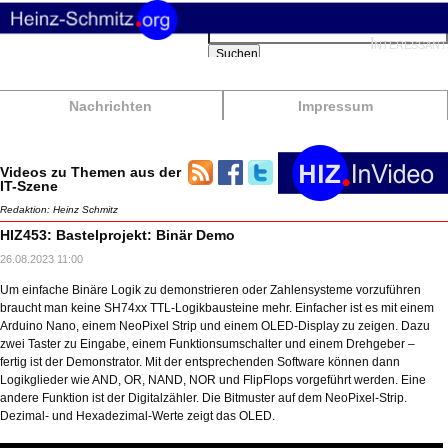
Suchbegriffe
Interessant
Suchen
Nachrichten
Impressum
Videos zu Themen aus der
IT-Szene
Redaktion: Heinz Schmitz
HIZ453: Bastelprojekt: Binär Demo
26.08.2023 11:00
Um einfache Binäre Logik zu demonstrieren oder Zahlensysteme vorzuführen
braucht man keine SH74xx TTL-Logikbausteine mehr. Einfacher ist es mit einem
Arduino Nano, einem NeoPixel Strip und einem OLED-Display zu zeigen. Dazu
zwei Taster zu Eingabe, einem Funktionsumschalter und einem Drehgeber –
fertig ist der Demonstrator. Mit der entsprechenden Software können dann
Logikglieder wie AND, OR, NAND, NOR und FlipFlops vorgeführt werden. Eine
andere Funktion ist der Digitalzähler. Die Bitmuster auf dem NeoPixel-Strip.
Dezimal- und Hexadezimal-Werte zeigt das OLED.