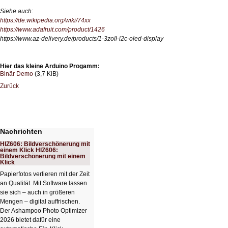
Siehe auch:
https://de.wikipedia.org/wiki/74xx
https://www.adafruit.com/product/1426
https://www.az-delivery.de/products/1-3zoll-i2c-oled-display
Hier das kleine Arduino Progamm:
Binär Demo
(3,7 KiB)
Zurück
Nachrichten
HIZ606: Bildverschönerung mit
einem Klick HIZ606:
Bildverschönerung mit einem
Klick
Papierfotos verlieren mit der Zeit
an Qualität. Mit Software lassen
sie sich – auch in größeren
Mengen – digital auffrischen.
Der Ashampoo Photo Optimizer
2026 bietet dafür eine