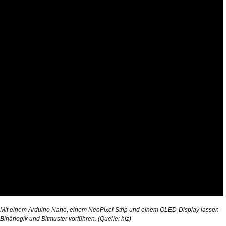
Mit einem Arduino Nano, einem NeoPixel Strip und einem OLED-Display lassen
Binärlogik und Bitmuster vorführen. (Quelle: hiz)