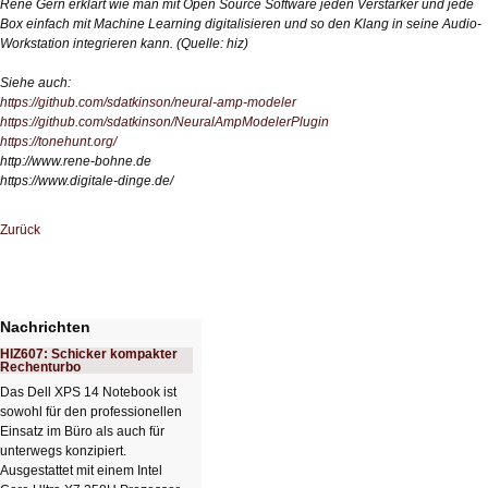
Renè Gern erklärt wie man mit Open Source Software jeden Verstärker und jede
Box einfach mit Machine Learning digitalisieren und so den Klang in seine Audio-
Workstation integrieren kann. (Quelle: hiz)
Siehe auch:
https://github.com/sdatkinson/neural-amp-modeler
https://github.com/sdatkinson/NeuralAmpModelerPlugin
https://tonehunt.org/
http://www.rene-bohne.de
https://www.digitale-dinge.de/
Zurück
Nachrichten
HIZ607: Schicker kompakter
Rechenturbo
Das Dell XPS 14 Notebook ist
sowohl für den professionellen
Einsatz im Büro als auch für
unterwegs konzipiert.
Ausgestattet mit einem Intel