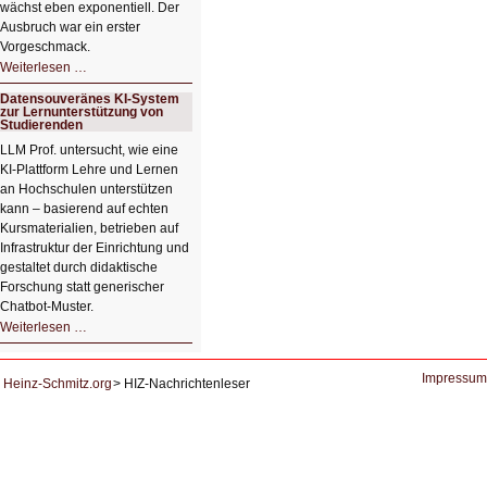
wächst eben exponentiell. Der
Ausbruch war ein erster
Vorgeschmack.
HIZ605:
Weiterlesen …
Der
Ausbruch
Datensouveränes KI-System
der
zur Lernunterstützung von
KI
Studierenden
LLM Prof. untersucht, wie eine
KI‑Plattform Lehre und Lernen
an Hochschulen unterstützen
kann – basierend auf echten
Kursmaterialien, betrieben auf
Infrastruktur der Einrichtung und
gestaltet durch didaktische
Forschung statt generischer
Chatbot‑Muster.
Datensouveränes
Weiterlesen …
KI-
System
zur
Lernunterstützung
Impressum
Heinz-Schmitz.org
HIZ-Nachrichtenleser
von
Studierenden