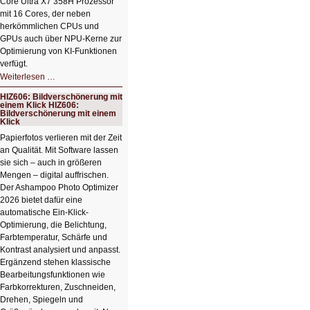
Core Ultra X7 358H Prozessor
mit 16 Cores, der neben
herkömmlichen CPUs und
GPUs auch über NPU-Kerne zur
Optimierung von KI-Funktionen
verfügt.
HIZ607:
Weiterlesen …
Schicker
kompakter
HIZ606: Bildverschönerung mit
Rechenturbo
einem Klick HIZ606:
Bildverschönerung mit einem
Klick
Papierfotos verlieren mit der Zeit
an Qualität. Mit Software lassen
sie sich – auch in größeren
Mengen – digital auffrischen.
Der Ashampoo Photo Optimizer
2026 bietet dafür eine
automatische Ein-Klick-
Optimierung, die Belichtung,
Farbtemperatur, Schärfe und
Kontrast analysiert und anpasst.
Ergänzend stehen klassische
Bearbeitungsfunktionen wie
Farbkorrekturen, Zuschneiden,
Drehen, Spiegeln und