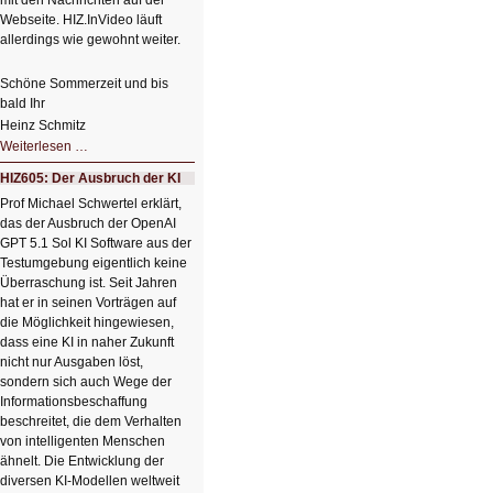
mit den Nachrichten auf der
Webseite. HIZ.InVideo läuft
allerdings wie gewohnt weiter.
Schöne Sommerzeit und bis
bald Ihr
Heinz Schmitz
Nicht
Weiterlesen …
so
kleine
HIZ605: Der Ausbruch der KI
Sommerpause
😊
Prof Michael Schwertel erklärt,
das der Ausbruch der OpenAI
GPT 5.1 Sol KI Software aus der
Testumgebung eigentlich keine
Überraschung ist. Seit Jahren
hat er in seinen Vorträgen auf
die Möglichkeit hingewiesen,
dass eine KI in naher Zukunft
nicht nur Ausgaben löst,
sondern sich auch Wege der
Informationsbeschaffung
beschreitet, die dem Verhalten
von intelligenten Menschen
ähnelt. Die Entwicklung der
diversen KI-Modellen weltweit