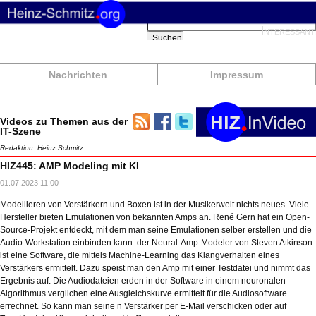
Suchbegriffe
Interessant
Suchen
Nachrichten
Impressum
Videos zu Themen aus der
IT-Szene
Redaktion: Heinz Schmitz
HIZ445: AMP Modeling mit KI
01.07.2023 11:00
Modellieren von Verstärkern und Boxen ist in der Musikerwelt nichts neues. Viele
Hersteller bieten Emulationen von bekannten Amps an. René Gern hat ein Open-
Source-Projekt entdeckt, mit dem man seine Emulationen selber erstellen und die
Audio-Workstation einbinden kann. der Neural-Amp-Modeler von Steven Atkinson
ist eine Software, die mittels Machine-Learning das Klangverhalten eines
Verstärkers ermittelt. Dazu speist man den Amp mit einer Testdatei und nimmt das
Ergebnis auf. Die Audiodateien erden in der Software in einem neuronalen
Algorithmus verglichen eine Ausgleichskurve ermittelt für die Audiosoftware
errechnet. So kann man seine n Verstärker per E-Mail verschicken oder auf