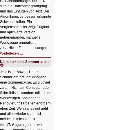
Größenänderungen bereit. Neu
sind die Horizontbegradigung
und das Einfügen von Text. Der
Algorithmus verbessert erkannte
Schwachstellen. Ein
Vergleichsfenster zeigt Original
und optimierte Version
nebeneinander, manuelle
Werkzeuge ermöglichen
zusätzliche Feinanpassungen.
HIZ606:
Weiterlesen …
Bildverschönerung
mit
Nicht so kleine Sommerpause
einem
😊
Klick
HIZ606:
Jetzt ist es soweit, Heinz-
Bildverschönerung
Schmitz.org braucht dringend
mit
einem
eine Sommerpause. Es gibt viel
Klick
zu tun. Nicht am Computer oder
Schreibtisch, sondern mit echten
Werkzeugen. Anstehende
Renovierungsarbeiten erfordern
eben Zeit. Wenn alles gut geht
und alles wieder schön ist,
melde ich mich zurück.
Am
17. August
geht es weiter