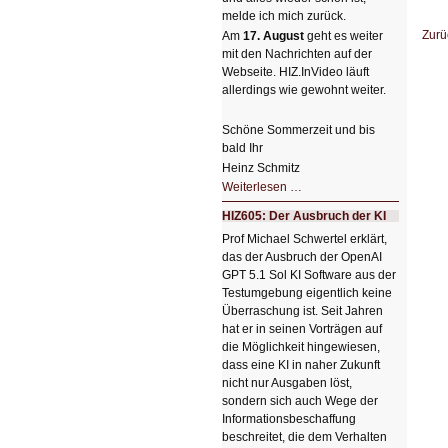
melde ich mich zurück.
Zurü
Am
17. August
geht es weiter
mit den Nachrichten auf der
Webseite. HIZ.InVideo läuft
allerdings wie gewohnt weiter.
Schöne Sommerzeit und bis
bald Ihr
Heinz Schmitz
Nicht
Weiterlesen …
so
kleine
HIZ605: Der Ausbruch der KI
Sommerpause
😊
Prof Michael Schwertel erklärt,
das der Ausbruch der OpenAI
GPT 5.1 Sol KI Software aus der
Testumgebung eigentlich keine
Überraschung ist. Seit Jahren
hat er in seinen Vorträgen auf
die Möglichkeit hingewiesen,
dass eine KI in naher Zukunft
nicht nur Ausgaben löst,
sondern sich auch Wege der
Informationsbeschaffung
beschreitet, die dem Verhalten