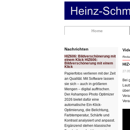
Navigation
Home
überspringen
Nachrichten
Vid
HIZ606: Bildverschönerung mit
Redak
einem Klick HIZ606:
Bildverschönerung mit einem
HIZ
Klick
27.05
Papierfotos verlieren mit der Zeit
an Qualität. Mit Software lassen
Bei 
sie sich – auch in größeren
Laut
Mengen – digital auffrischen.
über
Der Ashampoo Photo Optimizer
Vera
2026 bietet dafür eine
Vera
automatische Ein-Klick-
Optimierung, die Belichtung,
Farbtemperatur, Schärfe und
Kontrast analysiert und anpasst.
Ergänzend stehen klassische