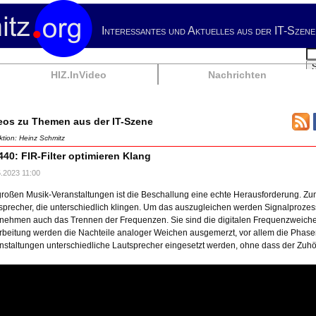
Interessantes und Aktuelles aus der IT-Szene
Su
HIZ.InVideo
Nachrichten
eos zu Themen aus der IT-Szene
tion: Heinz Schmitz
440: FIR-Filter optimieren Klang
.2023 11:00
großen Musik-Veranstaltungen ist die Beschallung eine echte Herausforderung. Z
sprecher, die unterschiedlich klingen. Um das auszugleichen werden Signalproze
nehmen auch das Trennen der Frequenzen. Sie sind die digitalen Frequenzweichen, 
rbeitung werden die Nachteile analoger Weichen ausgemerzt, vor allem die Phas
nstaltungen unterschiedliche Lautsprecher eingesetzt werden, ohne dass der Zuhö