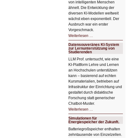
von intelligenten Menschen
ähnelt. Die Entwicklung der
diversen KI-Modellen weltweit
wächst eben exponentiell. Der
Ausbruch war ein erster
Vorgeschmack.
HIZ605:
Weiterlesen …
Der
Ausbruch
Datensouveränes KI-System
der
zur Lernunterstützung von
KI
Studierenden
LLM Prof. untersucht, wie eine
KI‑Plattform Lehre und Lernen
an Hochschulen unterstützen
kann – basierend auf echten
Kursmaterialien, betrieben auf
Infrastruktur der Einrichtung und
gestaltet durch didaktische
Forschung statt generischer
Chatbot‑Muster.
Datensouveränes
Weiterlesen …
KI-
System
Simulationen für
zur
Energiespeicher der Zukunft.
Lernunterstützung
von
Batteriegroßspeicher enthalten
Studierenden
zehntausende von Einzelzellen.