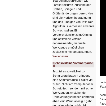
Bearbeitungsfunktionen wie
Farbkorrekturen, Zuschneiden,
Drehen, Spiegeln und
Größenänderungen bereit. Neu
sind die Horizontbegradigung
und das Einfügen von Text. Der
Algorithmus verbessert erkannte
Schwachstellen. Ein
Vergleichsfenster zeigt Original
und optimierte Version
nebeneinander, manuelle
Werkzeuge ermöglichen
zusätzliche Feinanpassungen.
HIZ606:
Weiterlesen …
Bildverschönerung
mit
Nicht so kleine Sommerpause
einem
😊
Klick
HIZ606:
Jetzt ist es soweit, Heinz-
Bildverschönerung
Schmitz.org braucht dringend
mit
einem
eine Sommerpause. Es gibt viel
Klick
Joch
zu tun. Nicht am Computer oder
Vera
Schreibtisch, sondern mit echten
Werkzeugen. Anstehende
Sieh
Renovierungsarbeiten erfordern
http
eben Zeit. Wenn alles gut geht
http
und alles wieder schön ist,