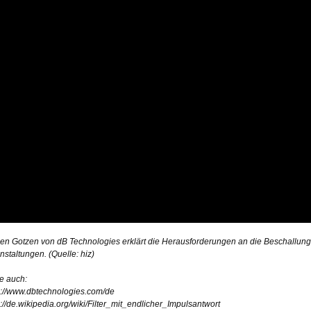
en Gotzen von dB Technologies erklärt die Herausforderungen an die Beschallung 
nstaltungen. (Quelle: hiz)
e auch:
s://www.dbtechnologies.com/de
s://de.wikipedia.org/wiki/Filter_mit_endlicher_Impulsantwort