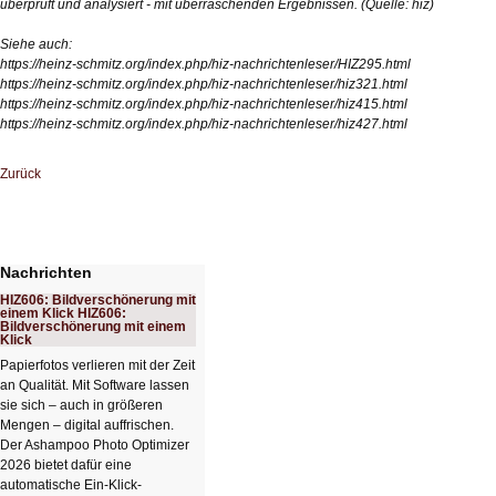
überprüft und analysiert - mit überraschenden Ergebnissen. (Quelle: hiz)
Siehe auch:
https://heinz-schmitz.org/index.php/hiz-nachrichtenleser/HIZ295.html
https://heinz-schmitz.org/index.php/hiz-nachrichtenleser/hiz321.html
https://heinz-schmitz.org/index.php/hiz-nachrichtenleser/hiz415.html
https://heinz-schmitz.org/index.php/hiz-nachrichtenleser/hiz427.html
Zurück
Nachrichten
HIZ606: Bildverschönerung mit
einem Klick HIZ606:
Bildverschönerung mit einem
Klick
Papierfotos verlieren mit der Zeit
an Qualität. Mit Software lassen
sie sich – auch in größeren
Mengen – digital auffrischen.
Der Ashampoo Photo Optimizer
2026 bietet dafür eine
automatische Ein-Klick-