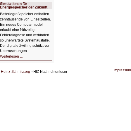
System
Simulationen für
zur
Energiespeicher der Zukunft.
Lernunterstützung
von
Batteriegroßspeicher enthalten
Studierenden
zehntausende von Einzelzellen.
Ein neues Computermodell
erlaubt eine frühzeitige
Fehlerdiagnose und verhindert
so unerwartete Systemausfälle.
Der digitale Zwilling schützt vor
Überraschungen.
Simulationen
Weiterlesen …
für
Energiespeicher
der
Zukunft.
Impressum
Heinz-Schmitz.org
HIZ-Nachrichtenleser