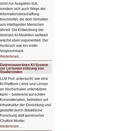
nicht nur Ausgaben löst,
sondern sich auch Wege der
Informationsbeschaffung
beschreitet, die dem Verhalten
von intelligenten Menschen
ähnelt. Die Entwicklung der
diversen KI-Modellen weltweit
wächst eben exponentiell. Der
Ausbruch war ein erster
Vorgeschmack.
HIZ605:
Weiterlesen …
Der
Ausbruch
Datensouveränes KI-System
der
zur Lernunterstützung von
KI
Studierenden
LLM Prof. untersucht, wie eine
KI‑Plattform Lehre und Lernen
an Hochschulen unterstützen
kann – basierend auf echten
Kursmaterialien, betrieben auf
Infrastruktur der Einrichtung und
gestaltet durch didaktische
Forschung statt generischer
Chatbot‑Muster.
Datensouveränes
Weiterlesen …
KI-