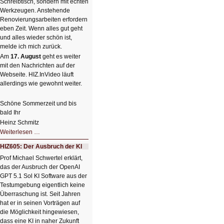
Schreibtisch, sondern mit echten
Werkzeugen. Anstehende
Renovierungsarbeiten erfordern
eben Zeit. Wenn alles gut geht
und alles wieder schön ist,
melde ich mich zurück.
Am
17. August
geht es weiter
mit den Nachrichten auf der
Webseite. HIZ.InVideo läuft
allerdings wie gewohnt weiter.
Schöne Sommerzeit und bis
bald Ihr
Heinz Schmitz
Nicht
Weiterlesen …
so
kleine
HIZ605: Der Ausbruch der KI
Sommerpause
😊
Prof Michael Schwertel erklärt,
das der Ausbruch der OpenAI
GPT 5.1 Sol KI Software aus der
Testumgebung eigentlich keine
Überraschung ist. Seit Jahren
hat er in seinen Vorträgen auf
die Möglichkeit hingewiesen,
dass eine KI in naher Zukunft