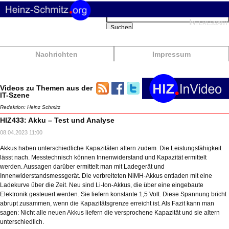
Suchbegriffe
Interessant
Suchen
Nachrichten
Impressum
Videos zu Themen aus der
IT-Szene
Redaktion: Heinz Schmitz
HIZ433: Akku – Test und Analyse
08.04.2023 11:00
Akkus haben unterschiedliche Kapazitäten altern zudem. Die Leistungsfähigkeit
lässt nach. Messtechnisch können Innenwiderstand und Kapazität ermittelt
werden. Aussagen darüber ermittelt man mit Ladegerät und
Innenwiderstandsmessgerät. Die verbreiteten NiMH-Akkus entladen mit eine
Ladekurve über die Zeit. Neu sind Li-Ion-Akkus, die über eine eingebaute
Elektronik gesteuert werden. Sie liefern konstante 1,5 Volt. Diese Spannung bricht
abrupt zusammen, wenn die Kapazitätsgrenze erreicht ist. Als Fazit kann man
sagen: Nicht alle neuen Akkus liefern die versprochene Kapazität und sie altern
unterschiedlich.