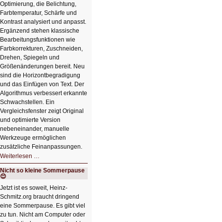
Optimierung, die Belichtung,
Farbtemperatur, Schärfe und
Kontrast analysiert und anpasst.
Ergänzend stehen klassische
Bearbeitungsfunktionen wie
Farbkorrekturen, Zuschneiden,
Drehen, Spiegeln und
Größenänderungen bereit. Neu
sind die Horizontbegradigung
und das Einfügen von Text. Der
Algorithmus verbessert erkannte
Schwachstellen. Ein
Vergleichsfenster zeigt Original
und optimierte Version
nebeneinander, manuelle
Werkzeuge ermöglichen
zusätzliche Feinanpassungen.
HIZ606:
Weiterlesen …
Bildverschönerung
mit
Nicht so kleine Sommerpause
einem
😊
Klick
HIZ606:
Jetzt ist es soweit, Heinz-
Bildverschönerung
Schmitz.org braucht dringend
mit
einem
eine Sommerpause. Es gibt viel
Klick
zu tun. Nicht am Computer oder