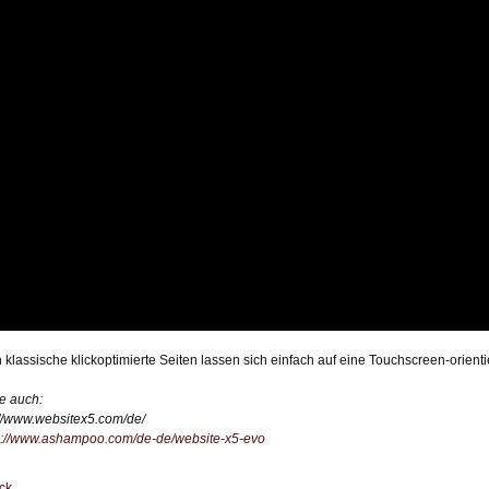
 klassische klickoptimierte Seiten lassen sich einfach auf eine Touchscreen-orient
e auch:
://www.websitex5.com/de/
s://www.ashampoo.com/de-de/website-x5-evo
ck