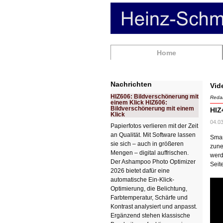
Navigation
Home
überspringen
Nachrichten
Vid
HIZ606: Bildverschönerung mit
Redak
einem Klick HIZ606:
Bildverschönerung mit einem
HIZ
Klick
04.03
Papierfotos verlieren mit der Zeit
an Qualität. Mit Software lassen
Smar
sie sich – auch in größeren
zune
Mengen – digital auffrischen.
werd
Der Ashampoo Photo Optimizer
Seit
2026 bietet dafür eine
automatische Ein-Klick-
Optimierung, die Belichtung,
Farbtemperatur, Schärfe und
Kontrast analysiert und anpasst.
Ergänzend stehen klassische