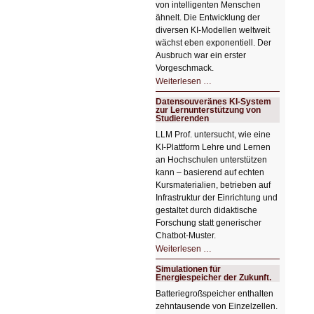
von intelligenten Menschen
ähnelt. Die Entwicklung der
diversen KI-Modellen weltweit
wächst eben exponentiell. Der
Ausbruch war ein erster
Vorgeschmack.
HIZ605:
Weiterlesen …
Der
Ausbruch
Datensouveränes KI-System
der
zur Lernunterstützung von
KI
Studierenden
LLM Prof. untersucht, wie eine
KI‑Plattform Lehre und Lernen
an Hochschulen unterstützen
kann – basierend auf echten
Kursmaterialien, betrieben auf
Infrastruktur der Einrichtung und
gestaltet durch didaktische
Forschung statt generischer
Chatbot‑Muster.
Datensouveränes
Weiterlesen …
KI-
System
Simulationen für
zur
Energiespeicher der Zukunft.
Lernunterstützung
von
Batteriegroßspeicher enthalten
Studierenden
zehntausende von Einzelzellen.