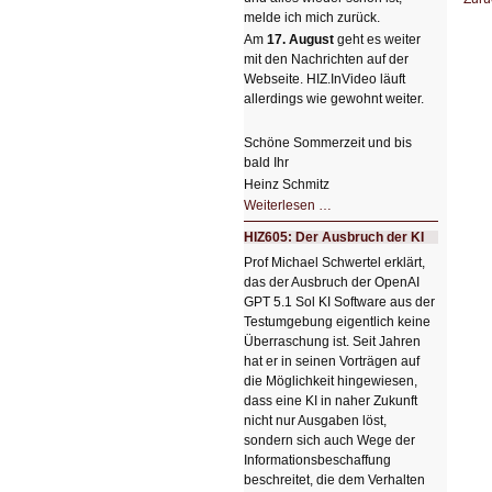
melde ich mich zurück.
Am
17. August
geht es weiter
mit den Nachrichten auf der
Webseite. HIZ.InVideo läuft
allerdings wie gewohnt weiter.
Schöne Sommerzeit und bis
bald Ihr
Heinz Schmitz
Nicht
Weiterlesen …
so
kleine
HIZ605: Der Ausbruch der KI
Sommerpause
😊
Prof Michael Schwertel erklärt,
das der Ausbruch der OpenAI
GPT 5.1 Sol KI Software aus der
Testumgebung eigentlich keine
Überraschung ist. Seit Jahren
hat er in seinen Vorträgen auf
die Möglichkeit hingewiesen,
dass eine KI in naher Zukunft
nicht nur Ausgaben löst,
sondern sich auch Wege der
Informationsbeschaffung
beschreitet, die dem Verhalten