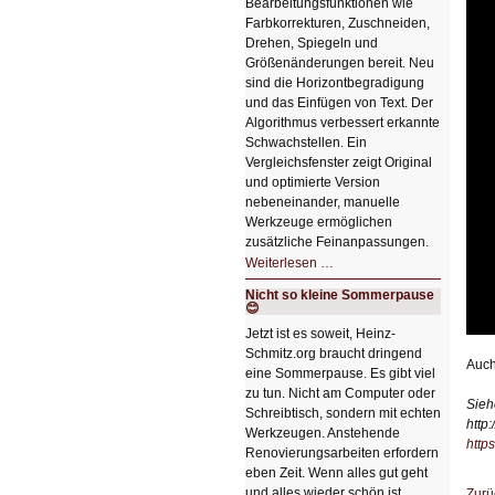
Bearbeitungsfunktionen wie
Farbkorrekturen, Zuschneiden,
Drehen, Spiegeln und
Größenänderungen bereit. Neu
sind die Horizontbegradigung
und das Einfügen von Text. Der
Algorithmus verbessert erkannte
Schwachstellen. Ein
Vergleichsfenster zeigt Original
und optimierte Version
nebeneinander, manuelle
Werkzeuge ermöglichen
zusätzliche Feinanpassungen.
HIZ606:
Weiterlesen …
Bildverschönerung
mit
Nicht so kleine Sommerpause
einem
😊
Klick
HIZ606:
Jetzt ist es soweit, Heinz-
Bildverschönerung
Schmitz.org braucht dringend
mit
Auch
einem
eine Sommerpause. Es gibt viel
Klick
zu tun. Nicht am Computer oder
Sieh
Schreibtisch, sondern mit echten
http
Werkzeugen. Anstehende
http
Renovierungsarbeiten erfordern
eben Zeit. Wenn alles gut geht
und alles wieder schön ist,
Zurü