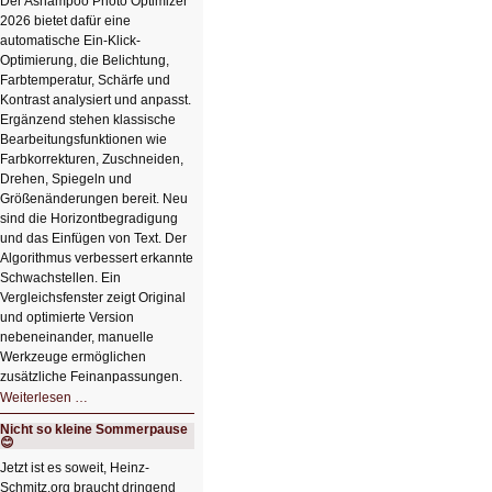
Der Ashampoo Photo Optimizer
2026 bietet dafür eine
automatische Ein-Klick-
Optimierung, die Belichtung,
Farbtemperatur, Schärfe und
Kontrast analysiert und anpasst.
Ergänzend stehen klassische
Bearbeitungsfunktionen wie
Farbkorrekturen, Zuschneiden,
Drehen, Spiegeln und
Größenänderungen bereit. Neu
sind die Horizontbegradigung
und das Einfügen von Text. Der
Algorithmus verbessert erkannte
Schwachstellen. Ein
Vergleichsfenster zeigt Original
und optimierte Version
nebeneinander, manuelle
Werkzeuge ermöglichen
zusätzliche Feinanpassungen.
HIZ606:
Weiterlesen …
Bildverschönerung
mit
Nicht so kleine Sommerpause
einem
😊
Klick
HIZ606:
Jetzt ist es soweit, Heinz-
Bildverschönerung
Schmitz.org braucht dringend
mit