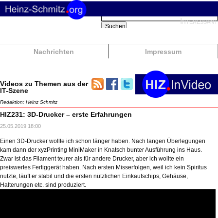
Suchbegriffe
Interessant
Suchen
Nachrichten
Impressum
Videos zu Themen aus der
IT-Szene
Redaktion: Heinz Schmitz
HIZ231: 3D-Drucker – erste Erfahrungen
25.05.2019 18:00
Einen 3D-Drucker wollte ich schon länger haben. Nach langen Überlegungen
kam dann der xyzPrinting MiniMaker in Knatsch bunter Ausführung ins Haus.
Zwar ist das Filament teurer als für andere Drucker, aber ich wollte ein
preiswertes Fertiggerät haben. Nach ersten Misserfolgen, weil ich kein Spiritus
nutzte, läuft er stabil und die ersten nützlichen Einkaufschips, Gehäuse,
Halterungen etc. sind produziert.