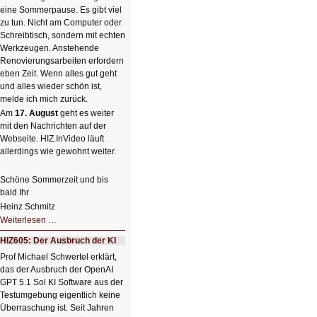
einem
eine Sommerpause. Es gibt viel
Klick
zu tun. Nicht am Computer oder
Schreibtisch, sondern mit echten
Werkzeugen. Anstehende
Renovierungsarbeiten erfordern
eben Zeit. Wenn alles gut geht
und alles wieder schön ist,
melde ich mich zurück.
Am
17. August
geht es weiter
mit den Nachrichten auf der
Webseite. HIZ.InVideo läuft
allerdings wie gewohnt weiter.
Schöne Sommerzeit und bis
bald Ihr
Heinz Schmitz
Nicht
Weiterlesen …
so
kleine
HIZ605: Der Ausbruch der KI
Sommerpause
😊
Prof Michael Schwertel erklärt,
das der Ausbruch der OpenAI
GPT 5.1 Sol KI Software aus der
Testumgebung eigentlich keine
Überraschung ist. Seit Jahren