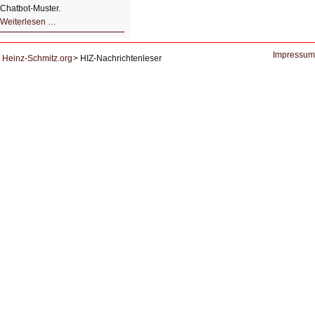
Chatbot‑Muster.
Datensouveränes
Weiterlesen …
KI-
System
zur
Lernunterstützung
Impressum
Heinz-Schmitz.org
HIZ-Nachrichtenleser
von
Studierenden