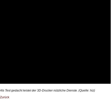
Als Test gedacht leistet der 3D-Drucker nützliche Dienste. (Quelle: hiz)
Zurück