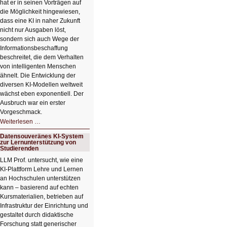
hat er in seinen Vorträgen auf
die Möglichkeit hingewiesen,
dass eine KI in naher Zukunft
nicht nur Ausgaben löst,
sondern sich auch Wege der
Informationsbeschaffung
beschreitet, die dem Verhalten
von intelligenten Menschen
ähnelt. Die Entwicklung der
diversen KI-Modellen weltweit
wächst eben exponentiell. Der
Ausbruch war ein erster
Vorgeschmack.
HIZ605:
Weiterlesen …
Der
Ausbruch
Datensouveränes KI-System
der
zur Lernunterstützung von
KI
Studierenden
LLM Prof. untersucht, wie eine
KI‑Plattform Lehre und Lernen
an Hochschulen unterstützen
kann – basierend auf echten
Kursmaterialien, betrieben auf
Infrastruktur der Einrichtung und
gestaltet durch didaktische
Forschung statt generischer