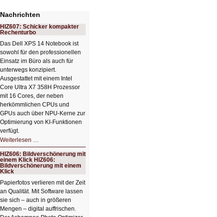
Nachrichten
HIZ607: Schicker kompakter
Rechenturbo
Das Dell XPS 14 Notebook ist
sowohl für den professionellen
Einsatz im Büro als auch für
unterwegs konzipiert.
Ausgestattet mit einem Intel
Core Ultra X7 358H Prozessor
mit 16 Cores, der neben
herkömmlichen CPUs und
GPUs auch über NPU-Kerne zur
Optimierung von KI-Funktionen
verfügt.
HIZ607:
Weiterlesen …
Schicker
kompakter
HIZ606: Bildverschönerung mit
Rechenturbo
einem Klick HIZ606:
Bildverschönerung mit einem
Klick
Papierfotos verlieren mit der Zeit
an Qualität. Mit Software lassen
sie sich – auch in größeren
Mengen – digital auffrischen.