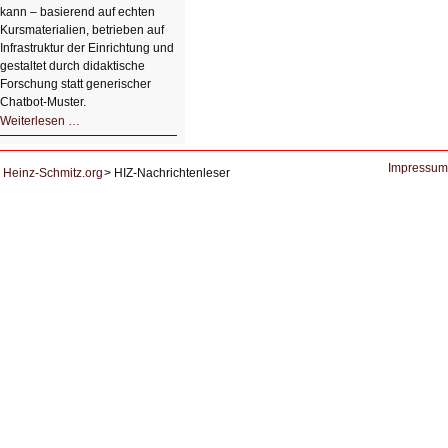
kann – basierend auf echten
Kursmaterialien, betrieben auf
Infrastruktur der Einrichtung und
gestaltet durch didaktische
Forschung statt generischer
Chatbot‑Muster.
Datensouveränes
Weiterlesen …
KI-
System
zur
Lernunterstützung
Impressum
Heinz-Schmitz.org
HIZ-Nachrichtenleser
von
Studierenden