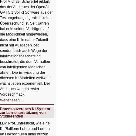
😊
Prof Michael Schwertel erklärt,
das der Ausbruch der OpenAI
GPT 5.1 Sol KI Software aus der
Testumgebung eigentlich keine
Überraschung ist. Seit Jahren
hat er in seinen Vorträgen auf
die Möglichkeit hingewiesen,
dass eine KI in naher Zukunft
nicht nur Ausgaben löst,
sondern sich auch Wege der
Informationsbeschaffung
beschreitet, die dem Verhalten
von intelligenten Menschen
ähnelt. Die Entwicklung der
diversen KI-Modellen weltweit
wächst eben exponentiell. Der
Ausbruch war ein erster
Vorgeschmack.
HIZ605:
Weiterlesen …
Der
Ausbruch
Datensouveränes KI-System
der
zur Lernunterstützung von
KI
Studierenden
LLM Prof. untersucht, wie eine
KI‑Plattform Lehre und Lernen
an Hochschulen unterstützen