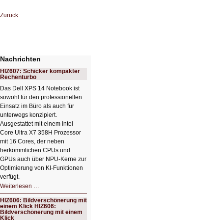
Zurück
Nachrichten
HIZ607: Schicker kompakter
Rechenturbo
Das Dell XPS 14 Notebook ist
sowohl für den professionellen
Einsatz im Büro als auch für
unterwegs konzipiert.
Ausgestattet mit einem Intel
Core Ultra X7 358H Prozessor
mit 16 Cores, der neben
herkömmlichen CPUs und
GPUs auch über NPU-Kerne zur
Optimierung von KI-Funktionen
verfügt.
HIZ607:
Weiterlesen …
Schicker
kompakter
HIZ606: Bildverschönerung mit
Rechenturbo
einem Klick HIZ606:
Bildverschönerung mit einem
Klick