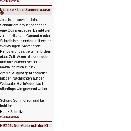
HIZ606:
Weiterlesen …
Bildverschönerung
mit
Nicht so kleine Sommerpause
einem
😊
Klick
HIZ606:
Jetzt ist es soweit, Heinz-
Bildverschönerung
Schmitz.org braucht dringend
mit
einem
eine Sommerpause. Es gibt viel
Klick
zu tun. Nicht am Computer oder
Schreibtisch, sondern mit echten
Werkzeugen. Anstehende
Renovierungsarbeiten erfordern
eben Zeit. Wenn alles gut geht
und alles wieder schön ist,
melde ich mich zurück.
Am
17. August
geht es weiter
mit den Nachrichten auf der
Webseite. HIZ.InVideo läuft
allerdings wie gewohnt weiter.
Schöne Sommerzeit und bis
bald Ihr
Heinz Schmitz
Nicht
Weiterlesen …
so
kleine
HIZ605: Der Ausbruch der KI
Sommerpause