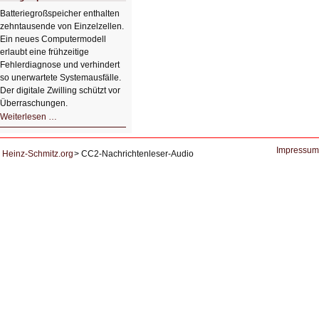
Lernunterstützung
von
Batteriegroßspeicher enthalten
Studierenden
zehntausende von Einzelzellen.
Ein neues Computermodell
erlaubt eine frühzeitige
Fehlerdiagnose und verhindert
so unerwartete Systemausfälle.
Der digitale Zwilling schützt vor
Überraschungen.
Simulationen
Weiterlesen …
für
Energiespeicher
der
Zukunft.
Impressum
Heinz-Schmitz.org
CC2-Nachrichtenleser-Audio