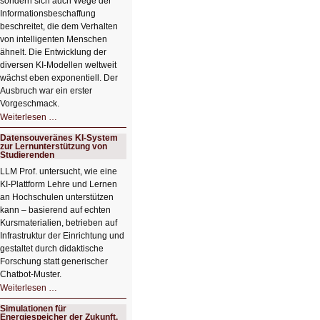
sondern sich auch Wege der
Informationsbeschaffung
beschreitet, die dem Verhalten
von intelligenten Menschen
ähnelt. Die Entwicklung der
diversen KI-Modellen weltweit
wächst eben exponentiell. Der
Ausbruch war ein erster
Vorgeschmack.
HIZ605:
Weiterlesen …
Der
Ausbruch
Datensouveränes KI-System
der
zur Lernunterstützung von
KI
Studierenden
LLM Prof. untersucht, wie eine
KI‑Plattform Lehre und Lernen
an Hochschulen unterstützen
kann – basierend auf echten
Kursmaterialien, betrieben auf
Infrastruktur der Einrichtung und
gestaltet durch didaktische
Forschung statt generischer
Chatbot‑Muster.
Datensouveränes
Weiterlesen …
KI-
System
Simulationen für
zur
Energiespeicher der Zukunft.