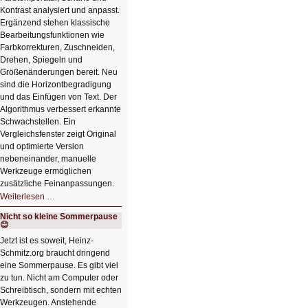
Kontrast analysiert und anpasst.
Ergänzend stehen klassische
Bearbeitungsfunktionen wie
Farbkorrekturen, Zuschneiden,
Drehen, Spiegeln und
Größenänderungen bereit. Neu
sind die Horizontbegradigung
und das Einfügen von Text. Der
Algorithmus verbessert erkannte
Schwachstellen. Ein
Vergleichsfenster zeigt Original
und optimierte Version
nebeneinander, manuelle
Werkzeuge ermöglichen
zusätzliche Feinanpassungen.
HIZ606:
Weiterlesen …
Bildverschönerung
mit
Nicht so kleine Sommerpause
einem
😊
Klick
HIZ606:
Jetzt ist es soweit, Heinz-
Bildverschönerung
Schmitz.org braucht dringend
mit
einem
eine Sommerpause. Es gibt viel
Klick
zu tun. Nicht am Computer oder
Schreibtisch, sondern mit echten
Werkzeugen. Anstehende