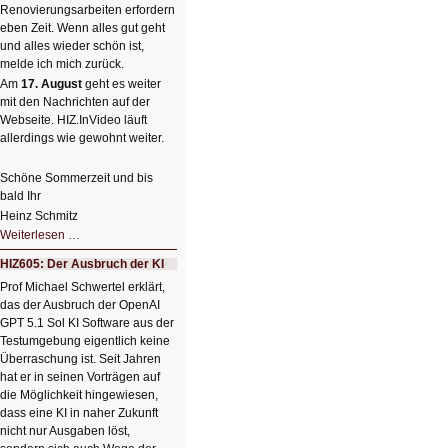
Renovierungsarbeiten erfordern
eben Zeit. Wenn alles gut geht
und alles wieder schön ist,
melde ich mich zurück.
Am
17. August
geht es weiter
mit den Nachrichten auf der
Webseite. HIZ.InVideo läuft
allerdings wie gewohnt weiter.
Schöne Sommerzeit und bis
bald Ihr
Heinz Schmitz
Nicht
Weiterlesen …
so
kleine
HIZ605: Der Ausbruch der KI
Sommerpause
😊
Prof Michael Schwertel erklärt,
das der Ausbruch der OpenAI
GPT 5.1 Sol KI Software aus der
Testumgebung eigentlich keine
Überraschung ist. Seit Jahren
hat er in seinen Vorträgen auf
die Möglichkeit hingewiesen,
dass eine KI in naher Zukunft
nicht nur Ausgaben löst,