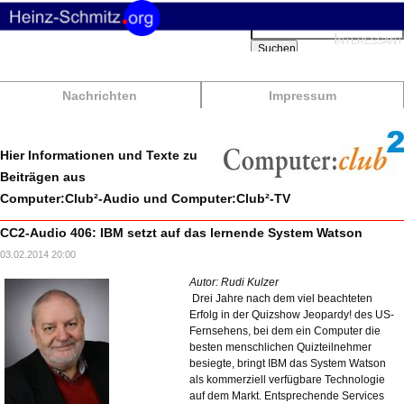
Suchbegriffe
Interessant
Suchen
Nachrichten
Impressum
Hier Informationen und Texte zu
Beiträgen aus
Computer:Club²-Audio und Computer:Club²-TV
CC2-Audio 406: IBM setzt auf das lernende System Watson
03.02.2014 20:00
Autor: Rudi Kulzer
Drei Jahre nach dem viel beachteten
Erfolg in der Quizshow Jeopardy! des US-
Fernsehens, bei dem ein Computer die
besten menschlichen Quizteilnehmer
besiegte, bringt IBM das System Watson
als kommerziell verfügbare Technologie
auf dem Markt. Entsprechende Services