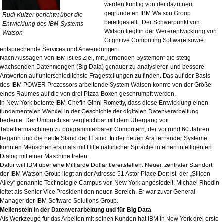
werden künftig von der dazu neu
gegründeten IBM Watson Group
Rudi Kulzer berichtet über die
bereitgestellt. Der Schwerpunkt von
Entwicklung des IBM-Systems
Watson liegt in der Weiterentwicklung von
Watson
Cognitive Computing Software sowie
entsprechende Services und Anwendungen.
Nach Aussagen von IBM ist es Ziel, mit „lernenden Systemen“ die stetig
wachsenden Datenmengen (Big Data) genauer zu analysieren und bessere
Antworten auf unterschiedlichste Fragestellungen zu finden. Das auf der Basis
des IBM POWER Prozessors arbeitende System Watson konnte von der Größe
eines Raumes auf die von drei Pizza-Boxen geschrumpft werden.
In New York betonte IBM-Chefin Ginni Rometty, dass diese Entwicklung einen
fundamentalen Wandel in der Geschichte der digitalen Datenverarbeitung
bedeute. Der Umbruch sei vergleichbar mit dem Übergang von
Tabelliermaschinen zu programmierbaren Computern, der vor rund 60 Jahren
begann und die heute Stand der IT sind. In der neuen Ära lernender Systeme
könnten Menschen erstmals mit Hilfe natürlicher Sprache in einen intelligenten
Dialog mit einer Maschine treten.
Dafür will IBM über eine Milliarde Dollar bereitstellen. Neuer, zentraler Standort
der IBM Watson Group liegt an der Adresse 51 Astor Place Dort ist der „Silicon
Alley“ genannte Technologie Campus von New York angesiedelt. Michael Rhodin
leitet als Senior Vice President den neuen Bereich. Er war zuvor General
Manager der IBM Software Solutions Group.
Meilenstein in der Datenverarbeitung und für Big Data
Als Werkzeuge für das Arbeiten mit seinen Kunden hat IBM in New York drei erste