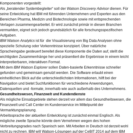
Komponenten vorgestellt:
Als „beratender Systembegleiter“ soll der
Watson Discovery Advisor
dienen. Für
seine Entwicklung hat IBM mit führenden Unternehmen und Experten aus den
Bereichen Pharma, Medizin und Biotechnologie sowie mit entsprechenden
Verlagen zusammengearbeitet. Er wird zunächst primär in diesen Branchen
vermarkten, eignet sich jedoch grundsätzlich für alle forschungsspezifischen
Aufgaben.
IBM Watson Analytics
ist für die Visualisierung von Big Data Analysen ohne
spezielle Schulung oder Vorkenntnisse konzipiert. Über natürliche
Spracheingabe gesteuert bereitet diese Komponente die Daten auf, stellt die
wichtigsten Zusammenhänge her und präsentiert die Ergebnisse in einem leicht
interpretierbaren, interaktiven Format.
Mit dem
IBM Watson Explorer
sollen Daten-basierte Erkenntnisse schneller
gefunden und gemeinsam genutzt werden. Die Software erlaubt einen
einheitlichen Blick auf die unterschiedlichsten Informationen, hilft bei der
Navigation und bietet Suchfunktionen für verschiedene Anwendungen,
Datenquellen und -formate, innerhalb wie auch außerhalb des Unternehmens.
Gesundheitswesen, Finanzwelt und Kundendienste
Als mögliche Einsatzgebiete stehen derzeit vor allem das Gesundheitswesen, die
Finanzwelt und Call Center im Kundenservice im Mittelpunkt der
Vermarktungsplanung.
Arbeitssprache der aktuellen Entwicklung ist zunächst einmal Englisch. Als
mögliche zweite Sprache könnte dem Vernehmen wegen des hohen
Verbreitungsgrades nach Spanisch sein. Mit Arbeiten in Deutsch ist derzeit wohl
nicht zu rechnen. IBM will Watson-Lösungen auf der CeBIT 2014 auf dem IBM