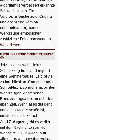
Algorithmus verbessert erkannte
Schwachstellen. Ein
Vergleichsfenster zeigt Original
und optimierte Version
nebeneinander, manuelle
Werkzeuge ermöglichen
zusätzliche Feinanpassungen.
HIZ606:
Weiterlesen …
Bildverschönerung
mit
Nicht so kleine Sommerpause
einem
😊
Klick
HIZ606:
Jetzt ist es soweit, Heinz-
Bildverschönerung
Schmitz.org braucht dringend
mit
einem
eine Sommerpause. Es gibt viel
Klick
zu tun. Nicht am Computer oder
Schreibtisch, sondern mit echten
Werkzeugen. Anstehende
Renovierungsarbeiten erfordern
eben Zeit. Wenn alles gut geht
und alles wieder schön ist,
melde ich mich zurück.
Am
17. August
geht es weiter
mit den Nachrichten auf der
Webseite. HIZ.InVideo läuft
allerdings wie gewohnt weiter.