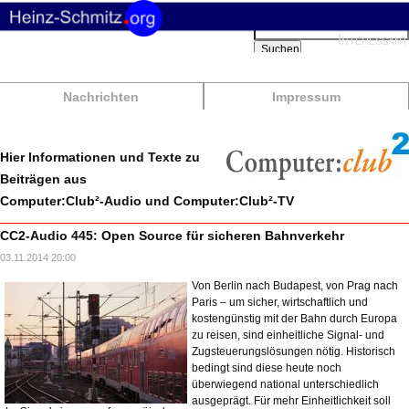
Suchbegriffe
Interessant
Suchen
Nachrichten
Impressum
Hier Informationen und Texte zu
Beiträgen aus
Computer:Club²-Audio und Computer:Club²-TV
CC2-Audio 445: Open Source für sicheren Bahnverkehr
03.11.2014 20:00
Von Berlin nach Budapest, von Prag nach
Paris – um sicher, wirtschaftlich und
kostengünstig mit der Bahn durch Europa
zu reisen, sind einheitliche Signal- und
Zugsteuerungslösungen nötig. Historisch
bedingt sind diese heute noch
überwiegend national unterschiedlich
ausgeprägt. Für mehr Einheitlichkeit soll