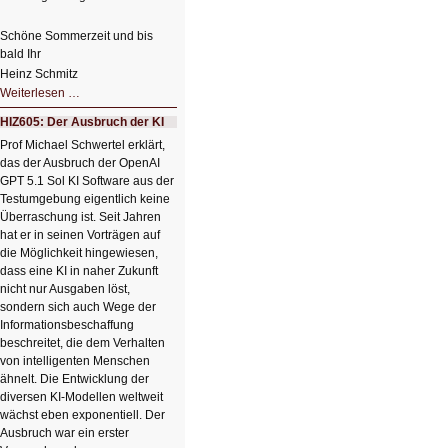
Schöne Sommerzeit und bis
bald Ihr
Heinz Schmitz
Nicht
Weiterlesen …
so
kleine
HIZ605: Der Ausbruch der KI
Sommerpause
😊
Prof Michael Schwertel erklärt,
das der Ausbruch der OpenAI
GPT 5.1 Sol KI Software aus der
Testumgebung eigentlich keine
Überraschung ist. Seit Jahren
hat er in seinen Vorträgen auf
die Möglichkeit hingewiesen,
dass eine KI in naher Zukunft
nicht nur Ausgaben löst,
sondern sich auch Wege der
Informationsbeschaffung
beschreitet, die dem Verhalten
von intelligenten Menschen
ähnelt. Die Entwicklung der
diversen KI-Modellen weltweit
wächst eben exponentiell. Der
Ausbruch war ein erster