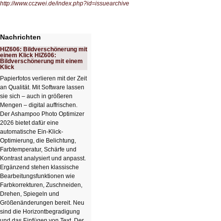
http://www.cczwei.de/index.php?id=issuearchive
Nachrichten
HIZ606: Bildverschönerung mit
einem Klick HIZ606:
Bildverschönerung mit einem
Klick
Papierfotos verlieren mit der Zeit
an Qualität. Mit Software lassen
sie sich – auch in größeren
Mengen – digital auffrischen.
Der Ashampoo Photo Optimizer
2026 bietet dafür eine
automatische Ein-Klick-
Optimierung, die Belichtung,
Farbtemperatur, Schärfe und
Kontrast analysiert und anpasst.
Ergänzend stehen klassische
Bearbeitungsfunktionen wie
Farbkorrekturen, Zuschneiden,
Drehen, Spiegeln und
Größenänderungen bereit. Neu
sind die Horizontbegradigung
und das Einfügen von Text. Der