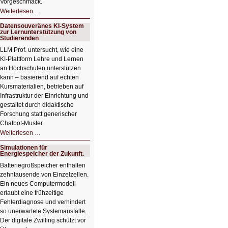
Vorgeschmack.
HIZ605:
Weiterlesen …
Der
Ausbruch
Datensouveränes KI-System
der
zur Lernunterstützung von
KI
Studierenden
LLM Prof. untersucht, wie eine
KI‑Plattform Lehre und Lernen
an Hochschulen unterstützen
kann – basierend auf echten
Kursmaterialien, betrieben auf
Infrastruktur der Einrichtung und
gestaltet durch didaktische
Forschung statt generischer
Chatbot‑Muster.
Datensouveränes
Weiterlesen …
KI-
System
Simulationen für
zur
Energiespeicher der Zukunft.
Lernunterstützung
von
Batteriegroßspeicher enthalten
Studierenden
zehntausende von Einzelzellen.
Ein neues Computermodell
erlaubt eine frühzeitige
Fehlerdiagnose und verhindert
so unerwartete Systemausfälle.
Der digitale Zwilling schützt vor