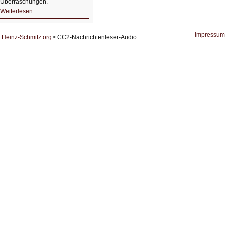
Überraschungen.
Simulationen
Weiterlesen …
für
Energiespeicher
der
Zukunft.
Impressum
Heinz-Schmitz.org
CC2-Nachrichtenleser-Audio