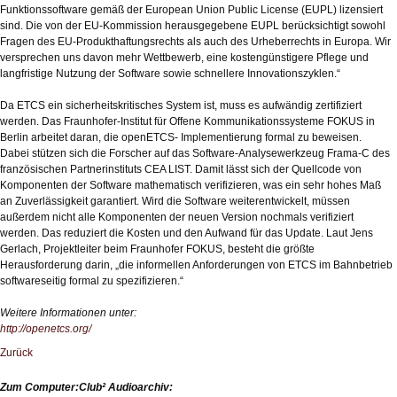
Funktionssoftware gemäß der European Union Public License (EUPL) lizensiert
sind. Die von der EU-Kommission herausgegebene EUPL berücksichtigt sowohl
Fragen des EU-Produkthaftungsrechts als auch des Urheberrechts in Europa. Wir
versprechen uns davon mehr Wettbewerb, eine kostengünstigere Pflege und
langfristige Nutzung der Software sowie schnellere Innovationszyklen.“
Da ETCS ein sicherheitskritisches System ist, muss es aufwändig zertifiziert
werden. Das Fraunhofer-Institut für Offene Kommunikationssysteme FOKUS in
Berlin arbeitet daran, die openETCS- Implementierung formal zu beweisen.
Dabei stützen sich die Forscher auf das Software-Analysewerkzeug Frama-C des
französischen Partnerinstituts CEA LIST. Damit lässt sich der Quellcode von
Komponenten der Software mathematisch verifizieren, was ein sehr hohes Maß
an Zuverlässigkeit garantiert. Wird die Software weiterentwickelt, müssen
außerdem nicht alle Komponenten der neuen Version nochmals verifiziert
werden. Das reduziert die Kosten und den Aufwand für das Update. Laut Jens
Gerlach, Projektleiter beim Fraunhofer FOKUS, besteht die größte
Herausforderung darin, „die informellen Anforderungen von ETCS im Bahnbetrieb
softwareseitig formal zu spezifizieren.“
Weitere Informationen unter:
http://openetcs.org/
Zurück
Zum Computer:Club² Audioarchiv: