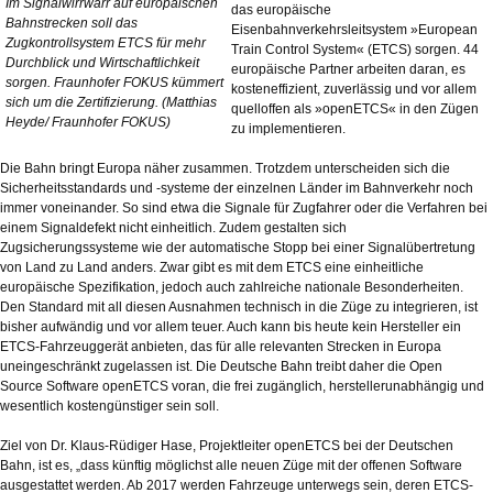
Im Signalwirrwarr auf europäischen
das europäische
Bahnstrecken soll das
Eisenbahnverkehrsleitsystem »European
Zugkontrollsystem ETCS für mehr
Train Control System« (ETCS) sorgen. 44
Durchblick und Wirtschaftlichkeit
europäische Partner arbeiten daran, es
sorgen. Fraunhofer FOKUS kümmert
kosteneffizient, zuverlässig und vor allem
sich um die Zertifizierung. (Matthias
quelloffen als »openETCS« in den Zügen
Heyde/ Fraunhofer FOKUS)
zu implementieren.
Die Bahn bringt Europa näher zusammen. Trotzdem unterscheiden sich die
Sicherheitsstandards und -systeme der einzelnen Länder im Bahnverkehr noch
immer voneinander. So sind etwa die Signale für Zugfahrer oder die Verfahren bei
einem Signaldefekt nicht einheitlich. Zudem gestalten sich
Zugsicherungssysteme wie der automatische Stopp bei einer Signalübertretung
von Land zu Land anders. Zwar gibt es mit dem ETCS eine einheitliche
europäische Spezifikation, jedoch auch zahlreiche nationale Besonderheiten.
Den Standard mit all diesen Ausnahmen technisch in die Züge zu integrieren, ist
bisher aufwändig und vor allem teuer. Auch kann bis heute kein Hersteller ein
ETCS-Fahrzeuggerät anbieten, das für alle relevanten Strecken in Europa
uneingeschränkt zugelassen ist. Die Deutsche Bahn treibt daher die Open
Source Software openETCS voran, die frei zugänglich, herstellerunabhängig und
wesentlich kostengünstiger sein soll.
Ziel von Dr. Klaus-Rüdiger Hase, Projektleiter openETCS bei der Deutschen
Bahn, ist es, „dass künftig möglichst alle neuen Züge mit der offenen Software
ausgestattet werden. Ab 2017 werden Fahrzeuge unterwegs sein, deren ETCS-