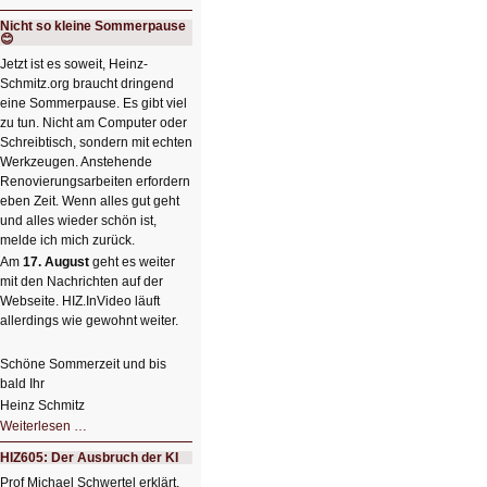
Bildverschönerung
mit
Nicht so kleine Sommerpause
einem
😊
Klick
HIZ606:
Jetzt ist es soweit, Heinz-
Bildverschönerung
Schmitz.org braucht dringend
mit
einem
eine Sommerpause. Es gibt viel
Klick
zu tun. Nicht am Computer oder
Schreibtisch, sondern mit echten
Werkzeugen. Anstehende
Renovierungsarbeiten erfordern
eben Zeit. Wenn alles gut geht
und alles wieder schön ist,
melde ich mich zurück.
Am
17. August
geht es weiter
mit den Nachrichten auf der
Webseite. HIZ.InVideo läuft
allerdings wie gewohnt weiter.
Schöne Sommerzeit und bis
bald Ihr
Heinz Schmitz
Nicht
Weiterlesen …
so
kleine
HIZ605: Der Ausbruch der KI
Sommerpause
😊
Prof Michael Schwertel erklärt,