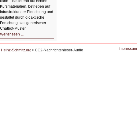
kann – basierend auf echten
Kursmaterialien, betrieben auf
Infrastruktur der Einrichtung und
gestaltet durch didaktische
Forschung statt generischer
Chatbot‑Muster.
Datensouveränes
Weiterlesen …
KI-
System
zur
Lernunterstützung
Impressum
Heinz-Schmitz.org
CC2-Nachrichtenleser-Audio
von
Studierenden