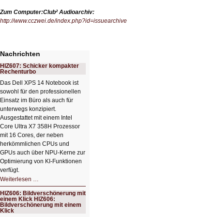
Zum Computer:Club² Audioarchiv:
http://www.cczwei.de/index.php?id=issuearchive
Nachrichten
HIZ607: Schicker kompakter
Rechenturbo
Das Dell XPS 14 Notebook ist
sowohl für den professionellen
Einsatz im Büro als auch für
unterwegs konzipiert.
Ausgestattet mit einem Intel
Core Ultra X7 358H Prozessor
mit 16 Cores, der neben
herkömmlichen CPUs und
GPUs auch über NPU-Kerne zur
Optimierung von KI-Funktionen
verfügt.
HIZ607:
Weiterlesen …
Schicker
kompakter
HIZ606: Bildverschönerung mit
Rechenturbo
einem Klick HIZ606:
Bildverschönerung mit einem
Klick