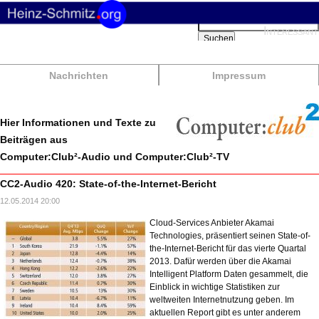
Suchbegriffe
Interessant
Suchen
Nachrichten
Impressum
Hier Informationen und Texte zu
Beiträgen aus
Computer:Club²-Audio und Computer:Club²-TV
CC2-Audio 420: State-of-the-Internet-Bericht
12.05.2014 20:00
Cloud-Services Anbieter Akamai
Technologies, präsentiert seinen State-of-
the-Internet-Bericht für das vierte Quartal
2013. Dafür werden über die Akamai
Intelligent Platform Daten gesammelt, die
Einblick in wichtige Statistiken zur
weltweiten Internetnutzung geben. Im
aktuellen Report gibt es unter anderem