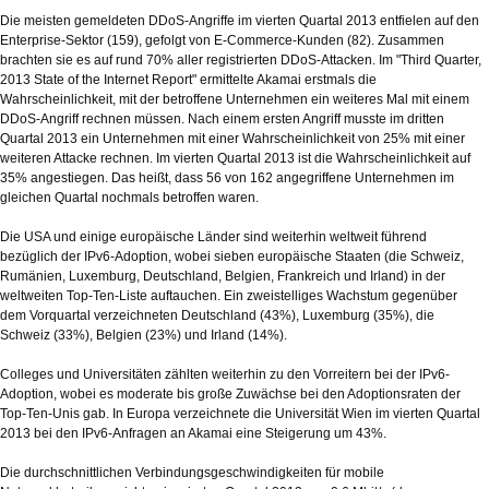
Die meisten gemeldeten DDoS-Angriffe im vierten Quartal 2013 entfielen auf den
Enterprise-Sektor (159), gefolgt von E-Commerce-Kunden (82). Zusammen
brachten sie es auf rund 70% aller registrierten DDoS-Attacken. Im "Third Quarter,
2013 State of the Internet Report" ermittelte Akamai erstmals die
Wahrscheinlichkeit, mit der betroffene Unternehmen ein weiteres Mal mit einem
DDoS-Angriff rechnen müssen. Nach einem ersten Angriff musste im dritten
Quartal 2013 ein Unternehmen mit einer Wahrscheinlichkeit von 25% mit einer
weiteren Attacke rechnen. Im vierten Quartal 2013 ist die Wahrscheinlichkeit auf
35% angestiegen. Das heißt, dass 56 von 162 angegriffene Unternehmen im
gleichen Quartal nochmals betroffen waren.
Die USA und einige europäische Länder sind weiterhin weltweit führend
bezüglich der IPv6-Adoption, wobei sieben europäische Staaten (die Schweiz,
Rumänien, Luxemburg, Deutschland, Belgien, Frankreich und Irland) in der
weltweiten Top-Ten-Liste auftauchen. Ein zweistelliges Wachstum gegenüber
dem Vorquartal verzeichneten Deutschland (43%), Luxemburg (35%), die
Schweiz (33%), Belgien (23%) und Irland (14%).
Colleges und Universitäten zählten weiterhin zu den Vorreitern bei der IPv6-
Adoption, wobei es moderate bis große Zuwächse bei den Adoptionsraten der
Top-Ten-Unis gab. In Europa verzeichnete die Universität Wien im vierten Quartal
2013 bei den IPv6-Anfragen an Akamai eine Steigerung um 43%.
Die durchschnittlichen Verbindungsgeschwindigkeiten für mobile