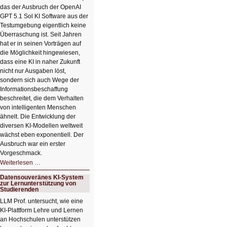
das der Ausbruch der OpenAI
GPT 5.1 Sol KI Software aus der
Testumgebung eigentlich keine
Überraschung ist. Seit Jahren
hat er in seinen Vorträgen auf
die Möglichkeit hingewiesen,
dass eine KI in naher Zukunft
nicht nur Ausgaben löst,
sondern sich auch Wege der
Informationsbeschaffung
beschreitet, die dem Verhalten
von intelligenten Menschen
ähnelt. Die Entwicklung der
diversen KI-Modellen weltweit
wächst eben exponentiell. Der
Ausbruch war ein erster
Vorgeschmack.
HIZ605:
Weiterlesen …
Der
Ausbruch
Datensouveränes KI-System
der
zur Lernunterstützung von
KI
Studierenden
LLM Prof. untersucht, wie eine
KI‑Plattform Lehre und Lernen
an Hochschulen unterstützen