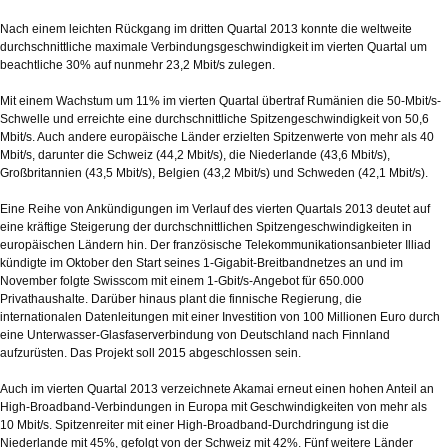
Nach einem leichten Rückgang im dritten Quartal 2013 konnte die weltweite
durchschnittliche maximale Verbindungsgeschwindigkeit im vierten Quartal um
beachtliche 30% auf nunmehr 23,2 Mbit/s zulegen.
Mit einem Wachstum um 11% im vierten Quartal übertraf Rumänien die 50-Mbit/s-
Schwelle und erreichte eine durchschnittliche Spitzengeschwindigkeit von 50,6
Mbit/s. Auch andere europäische Länder erzielten Spitzenwerte von mehr als 40
Mbit/s, darunter die Schweiz (44,2 Mbit/s), die Niederlande (43,6 Mbit/s),
Großbritannien (43,5 Mbit/s), Belgien (43,2 Mbit/s) und Schweden (42,1 Mbit/s).
Eine Reihe von Ankündigungen im Verlauf des vierten Quartals 2013 deutet auf
eine kräftige Steigerung der durchschnittlichen Spitzengeschwindigkeiten in
europäischen Ländern hin. Der französische Telekommunikationsanbieter Illiad
kündigte im Oktober den Start seines 1-Gigabit-Breitbandnetzes an und im
November folgte Swisscom mit einem 1-Gbit/s-Angebot für 650.000
Privathaushalte. Darüber hinaus plant die finnische Regierung, die
internationalen Datenleitungen mit einer Investition von 100 Millionen Euro durch
eine Unterwasser-Glasfaserverbindung von Deutschland nach Finnland
aufzurüsten. Das Projekt soll 2015 abgeschlossen sein.
Auch im vierten Quartal 2013 verzeichnete Akamai erneut einen hohen Anteil an
High-Broadband-Verbindungen in Europa mit Geschwindigkeiten von mehr als
10 Mbit/s. Spitzenreiter mit einer High-Broadband-Durchdringung ist die
Niederlande mit 45%, gefolgt von der Schweiz mit 42%. Fünf weitere Länder