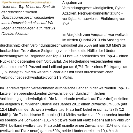
Angaben zu
Unter den Top 10 bei der Statistik
Verbindungsgeschwindigkeiten, Cyber-
der durchschnittlichen
Attacken, Netzwerkkonnektivität und -
Übertragungsgeschwindigkeiten
verfügbarkeit sowie zur Einführung von
tauch Deutschland nicht auf. Wir
IPv6.
liegen abgeschlagen auf Platz 21.
(Quelle: Akamai)
Im Vergleich zum Vorquartal war weltweit
im vierten Quartal 2013 ein Anstieg der
durchschnittlichen Verbindungsgeschwindigkeit um 5,5% auf nun 3,8 Mbit/s zu
beobachten. Trotz dieser Steigerung verzeichnete die Hälfte der Länder
beziehungsweise Regionen der Top-10-Liste – einschließlich der Top-4 – einen
Rückgang gegenüber dem Vorquartal. Die Niederlande verzeichneten eine
Abnahme um 0,7 Prozent und Lettland gar um 6,7%. Trotz eines Rückgangs um
1,1% belegt Südkorea weiterhin Platz eins mit einer durchschnittlichen
Verbindungsgeschwindigkeit von 21,9 Mbit/s.
Im Jahresvergleich verzeichneten europäische Länder in der weltweiten Top-10-
Liste einen beeindruckenden Zuwachs bei der durchschnittlichen
Verbindungsgeschwindigkeit. Die Niederlande (weltweit auf Platz drei) erzielten
im Vergleich zum vierten Quartal des Jahres 2012 einen Zuwachs um 38% (auf
12,4 Mbit/s); in der Schweiz (weltweit auf Platz fünf) belief er sich auf 27% (12
Mbit/s). Die Tschechische Republik (11,4 Mbit/s; weltweit auf Platz sechs) brachte
es ebenso wie Schweden (10,5 Mbit/s; weltweit auf Platz sieben) auf ein Plus von
30%. Lettland (weltweit auf Platz acht) erzielte einen Zuwachs um 11% und Irland
(weltweit auf Platz neun) gar um 59%; beide Länder erreichen 10,4 Mbit/s.