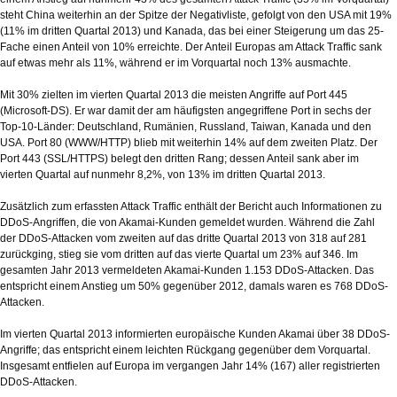
steht China weiterhin an der Spitze der Negativliste, gefolgt von den USA mit 19%
(11% im dritten Quartal 2013) und Kanada, das bei einer Steigerung um das 25-
Fache einen Anteil von 10% erreichte. Der Anteil Europas am Attack Traffic sank
auf etwas mehr als 11%, während er im Vorquartal noch 13% ausmachte.
Mit 30% zielten im vierten Quartal 2013 die meisten Angriffe auf Port 445
(Microsoft-DS). Er war damit der am häufigsten angegriffene Port in sechs der
Top-10-Länder: Deutschland, Rumänien, Russland, Taiwan, Kanada und den
USA. Port 80 (WWW/HTTP) blieb mit weiterhin 14% auf dem zweiten Platz. Der
Port 443 (SSL/HTTPS) belegt den dritten Rang; dessen Anteil sank aber im
vierten Quartal auf nunmehr 8,2%, von 13% im dritten Quartal 2013.
Zusätzlich zum erfassten Attack Traffic enthält der Bericht auch Informationen zu
DDoS-Angriffen, die von Akamai-Kunden gemeldet wurden. Während die Zahl
der DDoS-Attacken vom zweiten auf das dritte Quartal 2013 von 318 auf 281
zurückging, stieg sie vom dritten auf das vierte Quartal um 23% auf 346. Im
gesamten Jahr 2013 vermeldeten Akamai-Kunden 1.153 DDoS-Attacken. Das
entspricht einem Anstieg um 50% gegenüber 2012, damals waren es 768 DDoS-
Attacken.
Im vierten Quartal 2013 informierten europäische Kunden Akamai über 38 DDoS-
Angriffe; das entspricht einem leichten Rückgang gegenüber dem Vorquartal.
Insgesamt entfielen auf Europa im vergangen Jahr 14% (167) aller registrierten
DDoS-Attacken.