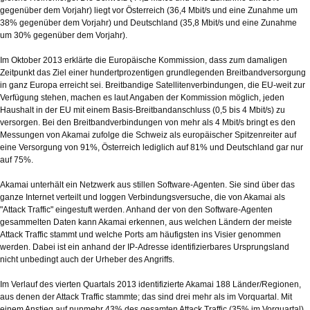
gegenüber dem Vorjahr) liegt vor Österreich (36,4 Mbit/s und eine Zunahme um
38% gegenüber dem Vorjahr) und Deutschland (35,8 Mbit/s und eine Zunahme
um 30% gegenüber dem Vorjahr).
Im Oktober 2013 erklärte die Europäische Kommission, dass zum damaligen
Zeitpunkt das Ziel einer hundertprozentigen grundlegenden Breitbandversorgung
in ganz Europa erreicht sei. Breitbandige Satellitenverbindungen, die EU-weit zur
Verfügung stehen, machen es laut Angaben der Kommission möglich, jeden
Haushalt in der EU mit einem Basis-Breitbandanschluss (0,5 bis 4 Mbit/s) zu
versorgen. Bei den Breitbandverbindungen von mehr als 4 Mbit/s bringt es den
Messungen von Akamai zufolge die Schweiz als europäischer Spitzenreiter auf
eine Versorgung von 91%, Österreich lediglich auf 81% und Deutschland gar nur
auf 75%.
Akamai unterhält ein Netzwerk aus stillen Software-Agenten. Sie sind über das
ganze Internet verteilt und loggen Verbindungsversuche, die von Akamai als
"Attack Traffic" eingestuft werden. Anhand der von den Software-Agenten
gesammelten Daten kann Akamai erkennen, aus welchen Ländern der meiste
Attack Traffic stammt und welche Ports am häufigsten ins Visier genommen
werden. Dabei ist ein anhand der IP-Adresse identifizierbares Ursprungsland
nicht unbedingt auch der Urheber des Angriffs.
Im Verlauf des vierten Quartals 2013 identifizierte Akamai 188 Länder/Regionen,
aus denen der Attack Traffic stammte; das sind drei mehr als im Vorquartal. Mit
einem Anstieg auf nunmehr 43% des gesamten Attack Traffic (35% im Vorquartal)