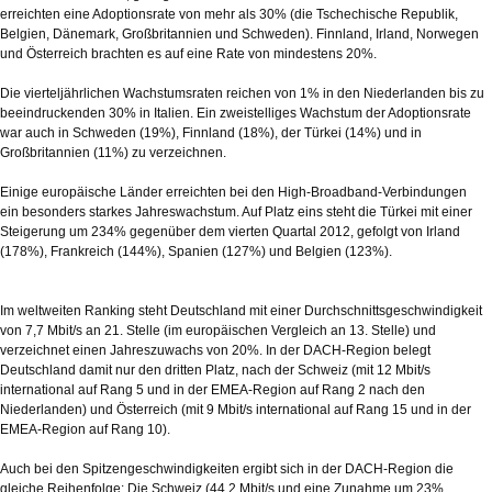
erreichten eine Adoptionsrate von mehr als 30% (die Tschechische Republik,
Belgien, Dänemark, Großbritannien und Schweden). Finnland, Irland, Norwegen
und Österreich brachten es auf eine Rate von mindestens 20%.
Die vierteljährlichen Wachstumsraten reichen von 1% in den Niederlanden bis zu
beeindruckenden 30% in Italien. Ein zweistelliges Wachstum der Adoptionsrate
war auch in Schweden (19%), Finnland (18%), der Türkei (14%) und in
Großbritannien (11%) zu verzeichnen.
Einige europäische Länder erreichten bei den High-Broadband-Verbindungen
ein besonders starkes Jahreswachstum. Auf Platz eins steht die Türkei mit einer
Steigerung um 234% gegenüber dem vierten Quartal 2012, gefolgt von Irland
(178%), Frankreich (144%), Spanien (127%) und Belgien (123%).
Im weltweiten Ranking steht Deutschland mit einer Durchschnittsgeschwindigkeit
von 7,7 Mbit/s an 21. Stelle (im europäischen Vergleich an 13. Stelle) und
verzeichnet einen Jahreszuwachs von 20%. In der DACH-Region belegt
Deutschland damit nur den dritten Platz, nach der Schweiz (mit 12 Mbit/s
international auf Rang 5 und in der EMEA-Region auf Rang 2 nach den
Niederlanden) und Österreich (mit 9 Mbit/s international auf Rang 15 und in der
EMEA-Region auf Rang 10).
Auch bei den Spitzengeschwindigkeiten ergibt sich in der DACH-Region die
gleiche Reihenfolge: Die Schweiz (44,2 Mbit/s und eine Zunahme um 23%